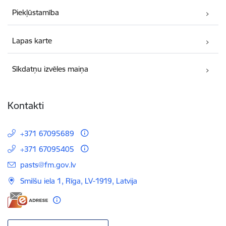
Piekļūstamība
Lapas karte
Sīkdatņu izvēles maiņa
Kontakti
+371 67095689
+371 67095405
E-pasts:
pasts@fm.gov.lv
Smilšu iela 1, Rīga, LV-1919, Latvija