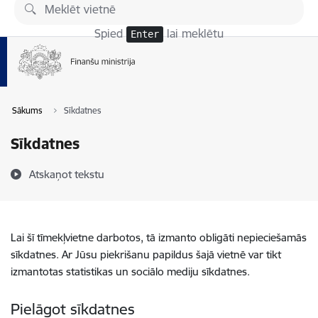
Pāriet uz lapas saturu
Spied
lai meklētu
Enter
Sākums
Sīkdatnes
Sīkdatnes
Atskaņot tekstu
Lai šī tīmekļvietne darbotos, tā izmanto obligāti nepieciešamās
sīkdatnes. Ar Jūsu piekrišanu papildus šajā vietnē var tikt
izmantotas statistikas un sociālo mediju sīkdatnes.
Pielāgot sīkdatnes