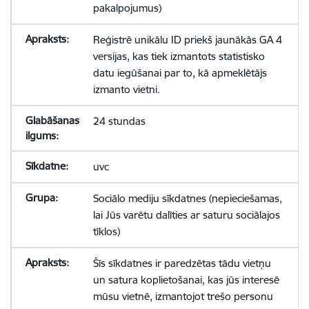
pakalpojumus)
Reģistrē unikālu ID priekš jaunākās GA 4
versijas, kas tiek izmantots statistisko
datu iegūšanai par to, kā apmeklētājs
izmanto vietni.
24 stundas
uvc
Sociālo mediju sīkdatnes (nepieciešamas,
lai Jūs varētu dalīties ar saturu sociālajos
tīklos)
Šīs sīkdatnes ir paredzētas tādu vietņu
un satura koplietošanai, kas jūs interesē
mūsu vietnē, izmantojot trešo personu