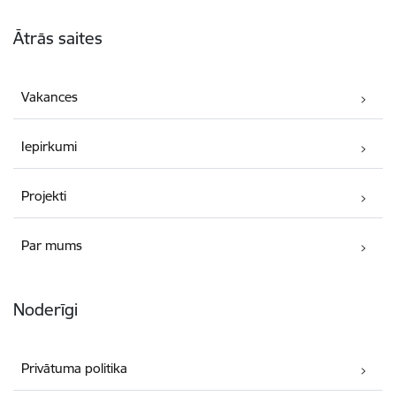
Kājene
Ātrās saites
Vakances
Iepirkumi
Projekti
Par mums
Noderīgi
Privātuma politika