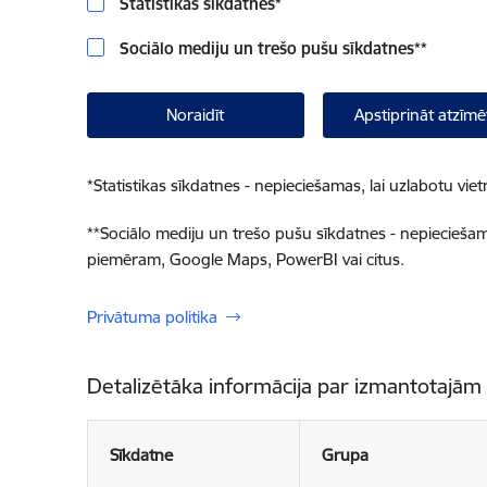
Statistikas sīkdatnes
*
Sociālo mediju un trešo pušu sīkdatnes
**
Noraidīt
Apstiprināt atzīmē
*
Statistikas sīkdatnes - nepieciešamas, lai uzlabotu v
**
Sociālo mediju un trešo pušu sīkdatnes - nepieciešamas
piemēram, Google Maps, PowerBI vai citus.
Privātuma politika
Detalizētāka informācija par izmantotajām
Sīkdatne
Grupa