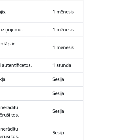
jis.
1 mēnesis
 paziņojumu.
1 mēnesis
otājs ir
1 mēnesis
 autentificētos.
1 stunda
kļa.
Sesija
Sesija
 nerādītu
Sesija
ēruši tos.
 nerādītu
Sesija
ēruši tos.