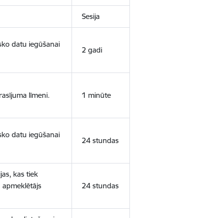
Sesija
isko datu iegūšanai
2 gadi
rasījuma līmeni.
1 minūte
isko datu iegūšanai
24 stundas
as, kas tiek
ā apmeklētājs
24 stundas