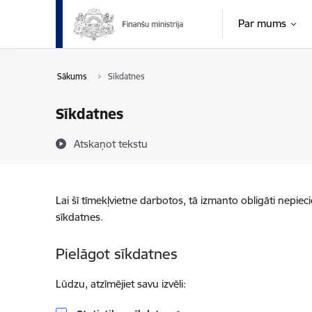
Pāriet uz lapas saturu
Par mums
Sākums
Sīkdatnes
Sīkdatnes
Atskaņot tekstu
Lai šī tīmekļvietne darbotos, tā izmanto obligāti nepiec
sīkdatnes.
Pielāgot sīkdatnes
Lūdzu, atzīmējiet savu izvēli: