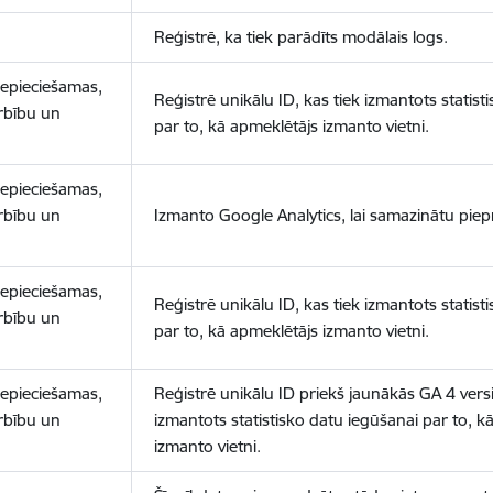
Reģistrē, ka tiek parādīts modālais logs.
nepieciešamas,
Reģistrē unikālu ID, kas tiek izmantots statist
arbību un
par to, kā apmeklētājs izmanto vietni.
nepieciešamas,
arbību un
Izmanto Google Analytics, lai samazinātu piep
nepieciešamas,
Reģistrē unikālu ID, kas tiek izmantots statist
arbību un
par to, kā apmeklētājs izmanto vietni.
nepieciešamas,
Reģistrē unikālu ID priekš jaunākās GA 4 versij
arbību un
izmantots statistisko datu iegūšanai par to, k
izmanto vietni.