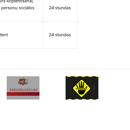
ura koplietošanai,
o personu sociālos
24 stundas
tent
24 stundas