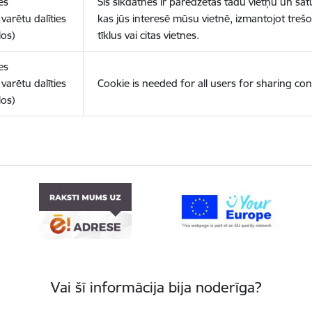
es
Šīs sīkdatnes ir paredzētas tādu vietņu un sat
varētu dalīties
kas jūs interesē mūsu vietnē, izmantojot treš
los)
tīklus vai citas vietnes.
es
varētu dalīties
Cookie is needed for all users for sharing con
los)
Vai šī informācija bija noderīga?