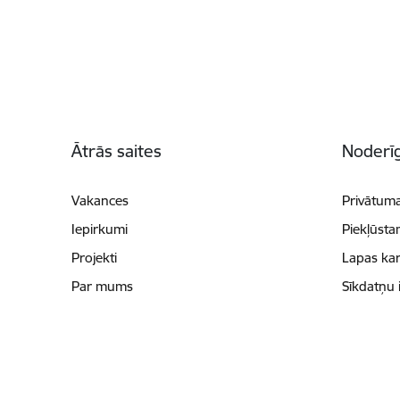
Kājene
Ātrās saites
Noderīg
Vakances
Privātuma
Iepirkumi
Piekļūsta
Projekti
Lapas kar
Par mums
Sīkdatņu 