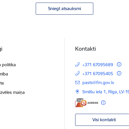
Sniegt atsauksmi
i
Kontakti
 politika
+371 67095689
+371 67095405
mība
E-pasts:
pasts@fm.gov.lv
te
Smilšu iela 1, Rīga, LV-1
izvēles maiņa
Visi kontakti