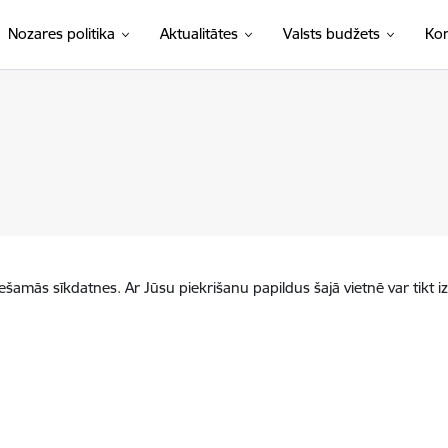
Nozares politika
Aktualitātes
Valsts budžets
Kon
iešamās sīkdatnes. Ar Jūsu piekrišanu papildus šajā vietnē var tikt i