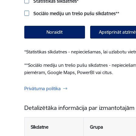
Statistikas sīkdatnes
*
Sociālo mediju un trešo pušu sīkdatnes
**
Noraidīt
Apstiprināt atzīmē
*
Statistikas sīkdatnes - nepieciešamas, lai uzlabotu v
**
Sociālo mediju un trešo pušu sīkdatnes - nepieciešamas
piemēram, Google Maps, PowerBI vai citus.
Privātuma politika
Detalizētāka informācija par izmantotajām
Sīkdatne
Grupa