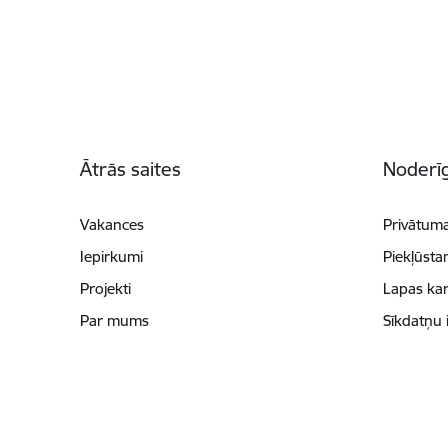
Kājene
Ātrās saites
Noderīg
Vakances
Privātuma
Iepirkumi
Piekļūsta
Projekti
Lapas kar
Par mums
Sīkdatņu 