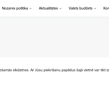
Nozares politika
Aktualitātes
Valsts budžets
Kon
iešamās sīkdatnes. Ar Jūsu piekrišanu papildus šajā vietnē var tikt i