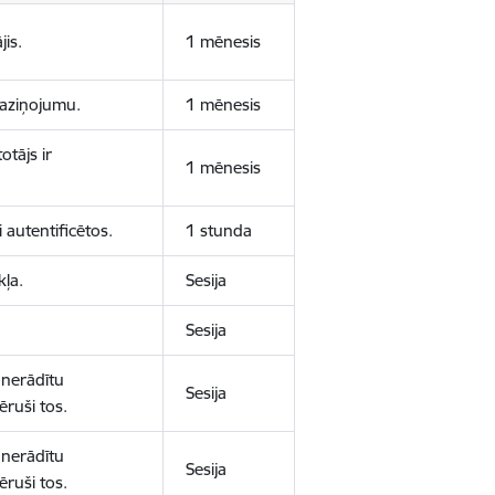
jis.
1 mēnesis
 paziņojumu.
1 mēnesis
otājs ir
1 mēnesis
 autentificētos.
1 stunda
kļa.
Sesija
Sesija
 nerādītu
Sesija
ēruši tos.
 nerādītu
Sesija
ēruši tos.