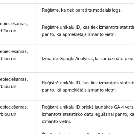
Reģistrē, ka tiek parādīts modālais logs.
nepieciešamas,
Reģistrē unikālu ID, kas tiek izmantots statist
arbību un
par to, kā apmeklētājs izmanto vietni.
nepieciešamas,
arbību un
Izmanto Google Analytics, lai samazinātu piep
nepieciešamas,
Reģistrē unikālu ID, kas tiek izmantots statist
arbību un
par to, kā apmeklētājs izmanto vietni.
nepieciešamas,
Reģistrē unikālu ID priekš jaunākās GA 4 versij
arbību un
izmantots statistisko datu iegūšanai par to, k
izmanto vietni.