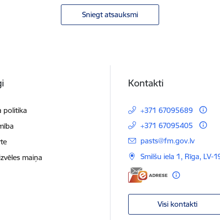
Sniegt atsauksmi
i
Kontakti
 politika
+371 67095689
+371 67095405
mība
E-pasts:
pasts@fm.gov.lv
te
Smilšu iela 1, Rīga, LV-1
izvēles maiņa
Visi kontakti