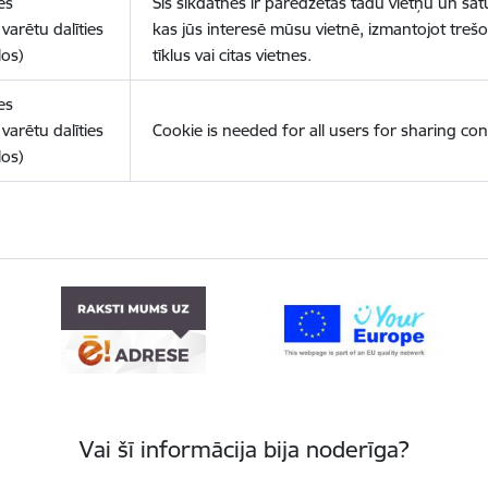
es
Šīs sīkdatnes ir paredzētas tādu vietņu un sat
varētu dalīties
kas jūs interesē mūsu vietnē, izmantojot treš
los)
tīklus vai citas vietnes.
es
varētu dalīties
Cookie is needed for all users for sharing con
los)
Vai šī informācija bija noderīga?