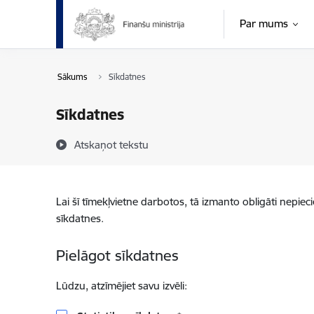
Pāriet uz lapas saturu
Par mums
Sākums
Sīkdatnes
Sīkdatnes
Atskaņot tekstu
Lai šī tīmekļvietne darbotos, tā izmanto obligāti nepiec
sīkdatnes.
Pielāgot sīkdatnes
Lūdzu, atzīmējiet savu izvēli: