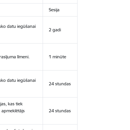
Sesija
isko datu iegūšanai
2 gadi
rasījuma līmeni.
1 minūte
isko datu iegūšanai
24 stundas
as, kas tiek
ā apmeklētājs
24 stundas