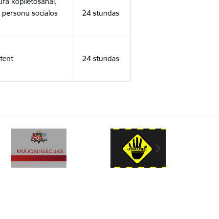
ura koplietošanai,
o personu sociālos
24 stundas
tent
24 stundas