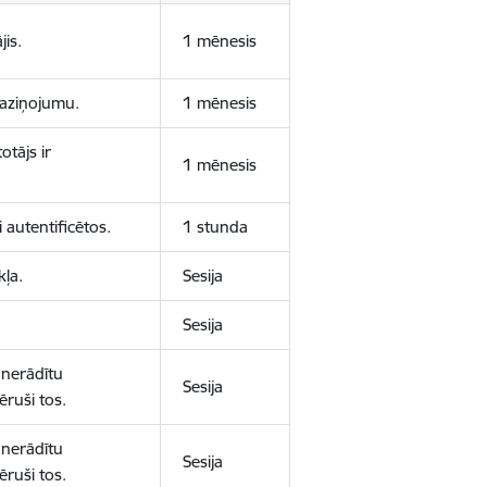
jis.
1 mēnesis
 paziņojumu.
1 mēnesis
otājs ir
1 mēnesis
 autentificētos.
1 stunda
kļa.
Sesija
Sesija
 nerādītu
Sesija
ēruši tos.
 nerādītu
Sesija
ēruši tos.