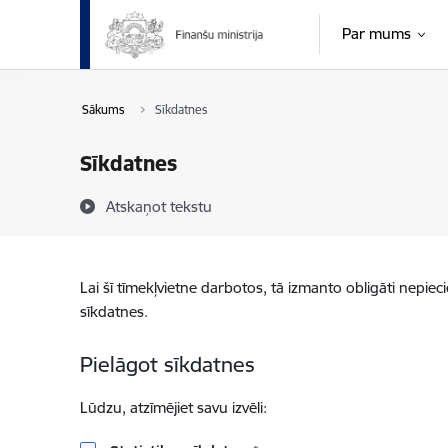
Pāriet uz lapas saturu
Par mums
Sākums
Sīkdatnes
Sīkdatnes
Atskaņot tekstu
Lai šī tīmekļvietne darbotos, tā izmanto obligāti nepiec
sīkdatnes.
Pielāgot sīkdatnes
Lūdzu, atzīmējiet savu izvēli: