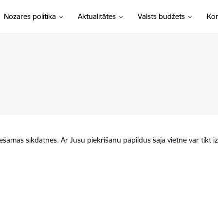
Nozares politika
Aktualitātes
Valsts budžets
Kon
iešamās sīkdatnes. Ar Jūsu piekrišanu papildus šajā vietnē var tikt i