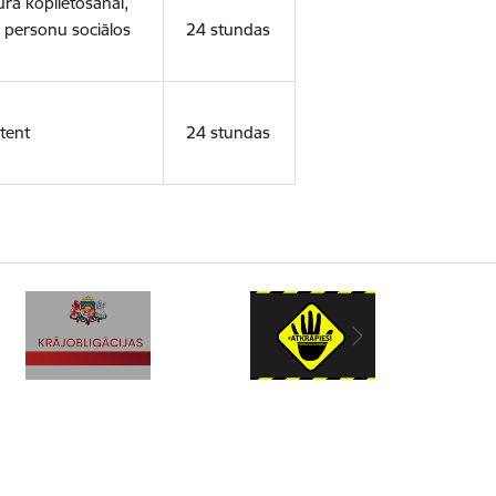
ura koplietošanai,
o personu sociālos
24 stundas
tent
24 stundas