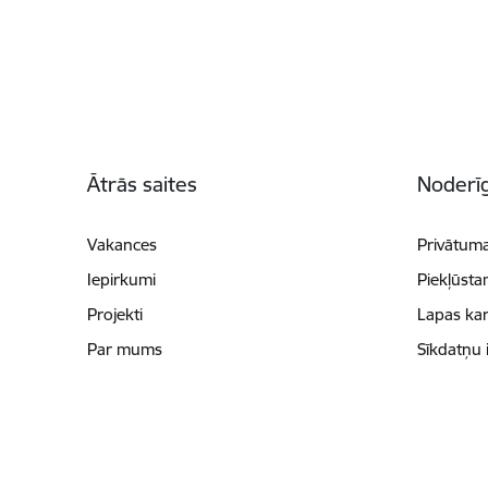
Kājene
Ātrās saites
Noderīg
Vakances
Privātuma
Iepirkumi
Piekļūsta
Projekti
Lapas kar
Par mums
Sīkdatņu 