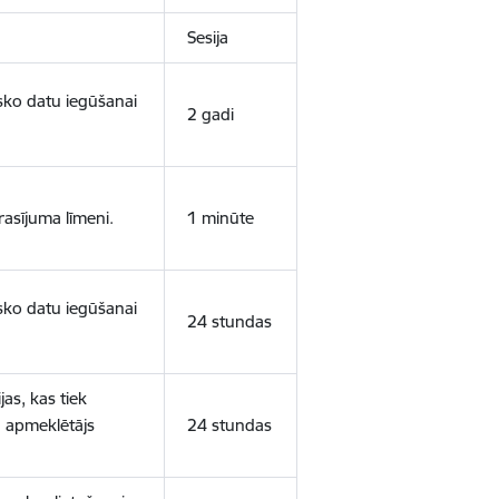
Sesija
isko datu iegūšanai
2 gadi
rasījuma līmeni.
1 minūte
isko datu iegūšanai
24 stundas
as, kas tiek
ā apmeklētājs
24 stundas