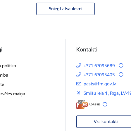
Sniegt atsauksmi
i
Kontakti
 politika
+371 67095689
+371 67095405
mība
E-pasts:
pasts@fm.gov.lv
te
Smilšu iela 1, Rīga, LV-1
izvēles maiņa
Visi kontakti