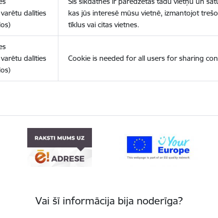
es
Šīs sīkdatnes ir paredzētas tādu vietņu un sat
varētu dalīties
kas jūs interesē mūsu vietnē, izmantojot treš
los)
tīklus vai citas vietnes.
es
varētu dalīties
Cookie is needed for all users for sharing con
los)
Vai šī informācija bija noderīga?