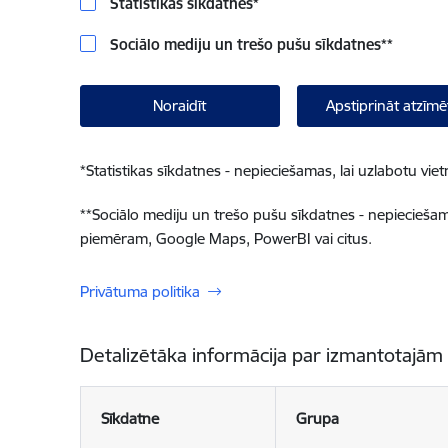
Statistikas sīkdatnes
*
Sociālo mediju un trešo pušu sīkdatnes
**
Noraidīt
Apstiprināt atzīmē
*
Statistikas sīkdatnes - nepieciešamas, lai uzlabotu v
**
Sociālo mediju un trešo pušu sīkdatnes - nepieciešamas
piemēram, Google Maps, PowerBI vai citus.
Privātuma politika
Detalizētāka informācija par izmantotajām
Sīkdatne
Grupa