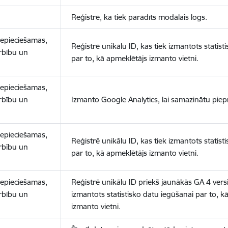
Reģistrē, ka tiek parādīts modālais logs.
nepieciešamas,
Reģistrē unikālu ID, kas tiek izmantots statist
arbību un
par to, kā apmeklētājs izmanto vietni.
nepieciešamas,
arbību un
Izmanto Google Analytics, lai samazinātu piep
nepieciešamas,
Reģistrē unikālu ID, kas tiek izmantots statist
arbību un
par to, kā apmeklētājs izmanto vietni.
nepieciešamas,
Reģistrē unikālu ID priekš jaunākās GA 4 versij
arbību un
izmantots statistisko datu iegūšanai par to, k
izmanto vietni.