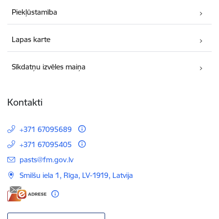
Piekļūstamība
Lapas karte
Sīkdatņu izvēles maiņa
Kontakti
+371 67095689
+371 67095405
E-pasts:
pasts@fm.gov.lv
Smilšu iela 1, Rīga, LV-1919, Latvija