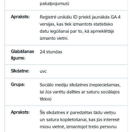
pakalpojumus)
Reģistrē unikālu ID priekš jaunākās GA 4
versijas, kas tiek izmantots statistisko
datu iegūšanai par to, kā apmeklētājs
izmanto vietni.
24 stundas
uvc
Sociālo mediju sīkdatnes (nepieciešamas,
lai Jūs varētu dalīties ar saturu sociālajos
tīklos)
Šīs sīkdatnes ir paredzētas tādu vietņu
un satura koplietošanai, kas jūs interesē
mūsu vietnē, izmantojot trešo personu