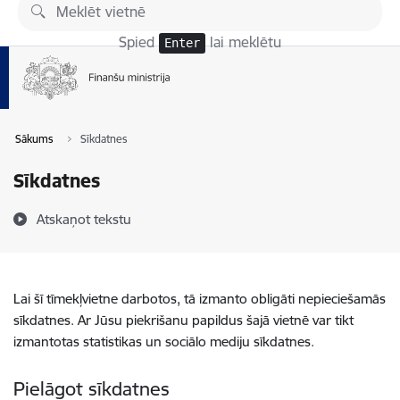
Pāriet uz lapas saturu
Spied
lai meklētu
Enter
Sākums
Sīkdatnes
Sīkdatnes
Atskaņot tekstu
Lai šī tīmekļvietne darbotos, tā izmanto obligāti nepieciešamās
sīkdatnes. Ar Jūsu piekrišanu papildus šajā vietnē var tikt
izmantotas statistikas un sociālo mediju sīkdatnes.
Pielāgot sīkdatnes