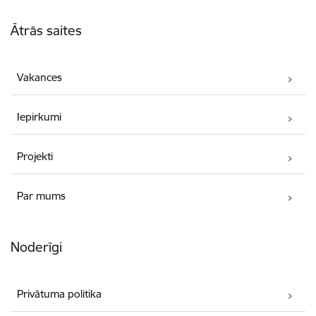
Kājene
Ātrās saites
Vakances
Iepirkumi
Projekti
Par mums
Noderīgi
Privātuma politika