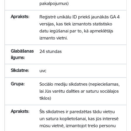
pakalpojumus)
Reģistrē unikālu ID priekš jaunākās GA 4
versijas, kas tiek izmantots statistisko
datu iegūšanai par to, kā apmeklētājs
izmanto vietni.
24 stundas
uvc
Sociālo mediju sīkdatnes (nepieciešamas,
lai Jūs varētu dalīties ar saturu sociālajos
tīklos)
Šīs sīkdatnes ir paredzētas tādu vietņu
un satura koplietošanai, kas jūs interesē
mūsu vietnē, izmantojot trešo personu