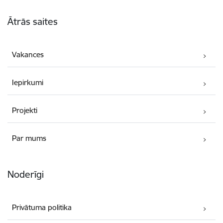
Kājene
Ātrās saites
Vakances
Iepirkumi
Projekti
Par mums
Noderīgi
Privātuma politika