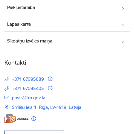
Piekļūstamība
Lapas karte
Sīkdatņu izvēles maiņa
Kontakti
+371 67095689
+371 67095405
E-pasts:
pasts@fm.gov.lv
Smilšu iela 1, Rīga, LV-1919, Latvija