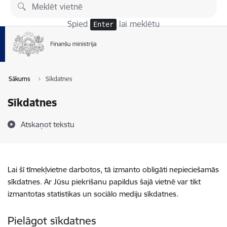
Pāriet uz lapas saturu
Spied
lai meklētu
Enter
Sākums
Sīkdatnes
Sīkdatnes
Atskaņot tekstu
Lai šī tīmekļvietne darbotos, tā izmanto obligāti nepieciešamās
sīkdatnes. Ar Jūsu piekrišanu papildus šajā vietnē var tikt
izmantotas statistikas un sociālo mediju sīkdatnes.
Pielāgot sīkdatnes