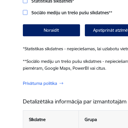
Statistikas sīkdatnes
*
Sociālo mediju un trešo pušu sīkdatnes
**
Noraidīt
Apstiprināt atzīmē
*
Statistikas sīkdatnes - nepieciešamas, lai uzlabotu v
**
Sociālo mediju un trešo pušu sīkdatnes - nepieciešamas
piemēram, Google Maps, PowerBI vai citus.
Privātuma politika
Detalizētāka informācija par izmantotajām
Sīkdatne
Grupa