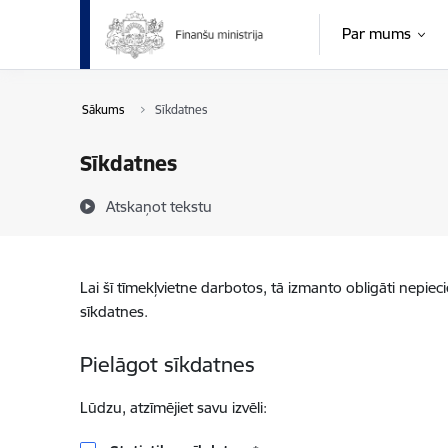
Pāriet uz lapas saturu
Par mums
Sākums
Sīkdatnes
Sīkdatnes
Atskaņot tekstu
Lai šī tīmekļvietne darbotos, tā izmanto obligāti nepiec
sīkdatnes.
Pielāgot sīkdatnes
Lūdzu, atzīmējiet savu izvēli: