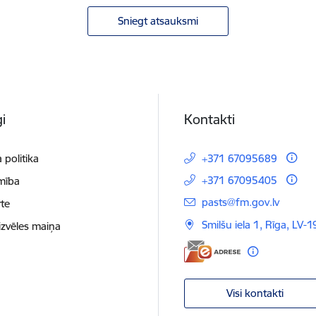
Sniegt atsauksmi
i
Kontakti
 politika
+371 67095689
+371 67095405
mība
E-pasts:
pasts@fm.gov.lv
te
Smilšu iela 1, Rīga, LV-1
izvēles maiņa
Visi kontakti