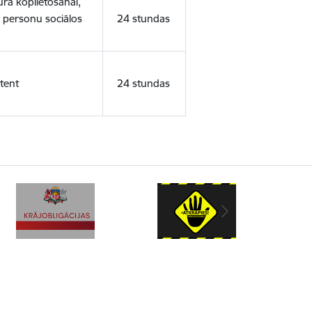
ura koplietošanai,
o personu sociālos
24 stundas
tent
24 stundas