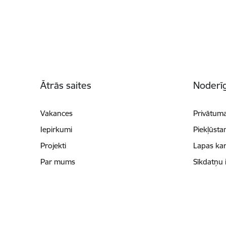
Kājene
Ātrās saites
Noderīg
Vakances
Privātuma
Iepirkumi
Piekļūsta
Projekti
Lapas kar
Par mums
Sīkdatņu 