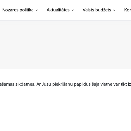
Nozares politika
Aktualitātes
Valsts budžets
Kon
iešamās sīkdatnes. Ar Jūsu piekrišanu papildus šajā vietnē var tikt i