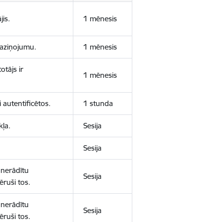
jis.
1 mēnesis
 paziņojumu.
1 mēnesis
otājs ir
1 mēnesis
 autentificētos.
1 stunda
kļa.
Sesija
Sesija
 nerādītu
Sesija
ēruši tos.
 nerādītu
Sesija
ēruši tos.