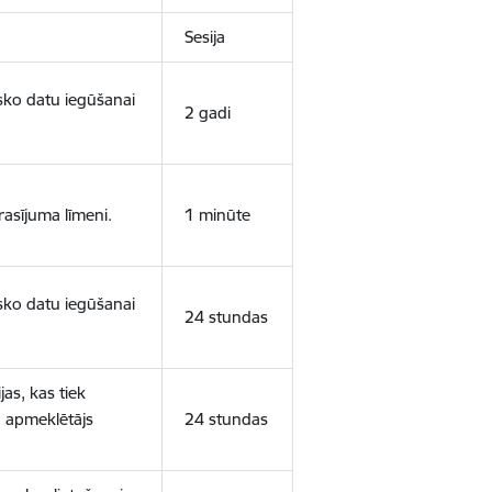
Sesija
isko datu iegūšanai
2 gadi
rasījuma līmeni.
1 minūte
isko datu iegūšanai
24 stundas
as, kas tiek
ā apmeklētājs
24 stundas