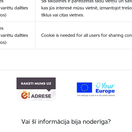
es
Šīs sīkdatnes ir paredzētas tādu vietņu un sat
varētu dalīties
kas jūs interesē mūsu vietnē, izmantojot treš
los)
tīklus vai citas vietnes.
es
varētu dalīties
Cookie is needed for all users for sharing con
los)
Vai šī informācija bija noderīga?