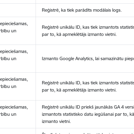
Reģistrē, ka tiek parādīts modālais logs.
nepieciešamas,
Reģistrē unikālu ID, kas tiek izmantots statist
arbību un
par to, kā apmeklētājs izmanto vietni.
nepieciešamas,
arbību un
Izmanto Google Analytics, lai samazinātu piep
nepieciešamas,
Reģistrē unikālu ID, kas tiek izmantots statist
arbību un
par to, kā apmeklētājs izmanto vietni.
nepieciešamas,
Reģistrē unikālu ID priekš jaunākās GA 4 versij
arbību un
izmantots statistisko datu iegūšanai par to, k
izmanto vietni.