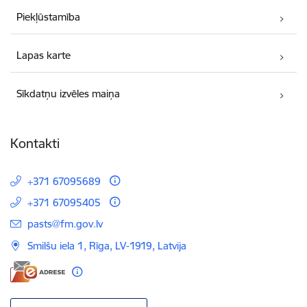
Piekļūstamība
Lapas karte
Sīkdatņu izvēles maiņa
Kontakti
+371 67095689
+371 67095405
E-pasts:
pasts@fm.gov.lv
Smilšu iela 1, Rīga, LV-1919, Latvija