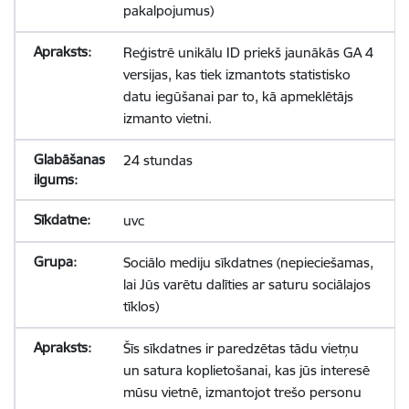
pakalpojumus)
Reģistrē unikālu ID priekš jaunākās GA 4
versijas, kas tiek izmantots statistisko
datu iegūšanai par to, kā apmeklētājs
izmanto vietni.
24 stundas
uvc
Sociālo mediju sīkdatnes (nepieciešamas,
lai Jūs varētu dalīties ar saturu sociālajos
tīklos)
Šīs sīkdatnes ir paredzētas tādu vietņu
un satura koplietošanai, kas jūs interesē
mūsu vietnē, izmantojot trešo personu