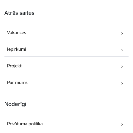
Kājene
Ātrās saites
Vakances
Iepirkumi
Projekti
Par mums
Noderīgi
Privātuma politika