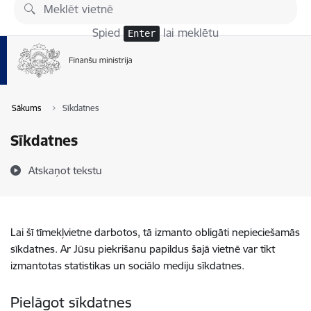
Pāriet uz lapas saturu
Spied
lai meklētu
Enter
Sākums
Sīkdatnes
Sīkdatnes
Atskaņot tekstu
Lai šī tīmekļvietne darbotos, tā izmanto obligāti nepieciešamās
sīkdatnes. Ar Jūsu piekrišanu papildus šajā vietnē var tikt
izmantotas statistikas un sociālo mediju sīkdatnes.
Pielāgot sīkdatnes