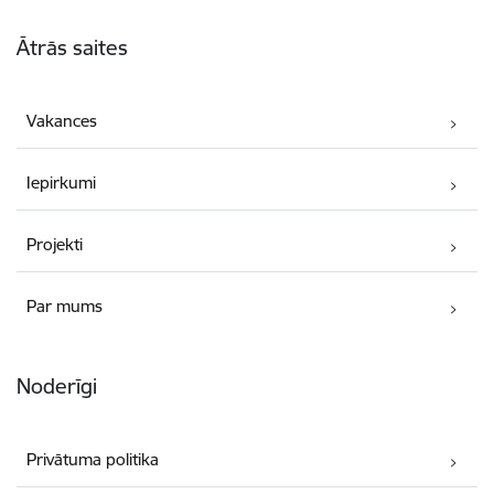
Kājene
Ātrās saites
Vakances
Iepirkumi
Projekti
Par mums
Noderīgi
Privātuma politika