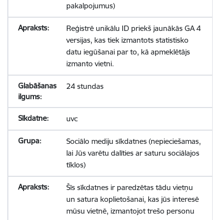
pakalpojumus)
Reģistrē unikālu ID priekš jaunākās GA 4
versijas, kas tiek izmantots statistisko
datu iegūšanai par to, kā apmeklētājs
izmanto vietni.
24 stundas
uvc
Sociālo mediju sīkdatnes (nepieciešamas,
lai Jūs varētu dalīties ar saturu sociālajos
tīklos)
Šīs sīkdatnes ir paredzētas tādu vietņu
un satura koplietošanai, kas jūs interesē
mūsu vietnē, izmantojot trešo personu