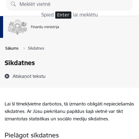
Pāriet uz lapas saturu
Spied
lai meklētu
Enter
Sākums
Sīkdatnes
Sīkdatnes
Atskaņot tekstu
Lai šī tīmekļvietne darbotos, tā izmanto obligāti nepieciešamās
sīkdatnes. Ar Jūsu piekrišanu papildus šajā vietnē var tikt
izmantotas statistikas un sociālo mediju sīkdatnes.
Pielāgot sīkdatnes