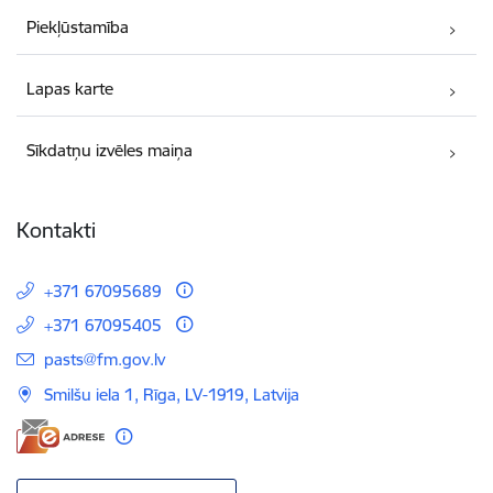
Piekļūstamība
Lapas karte
Sīkdatņu izvēles maiņa
Kontakti
+371 67095689
+371 67095405
E-pasts:
pasts@fm.gov.lv
Smilšu iela 1, Rīga, LV-1919, Latvija