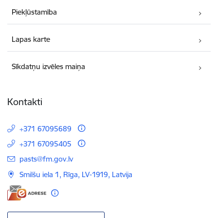
Piekļūstamība
Lapas karte
Sīkdatņu izvēles maiņa
Kontakti
+371 67095689
+371 67095405
E-pasts:
pasts@fm.gov.lv
Smilšu iela 1, Rīga, LV-1919, Latvija