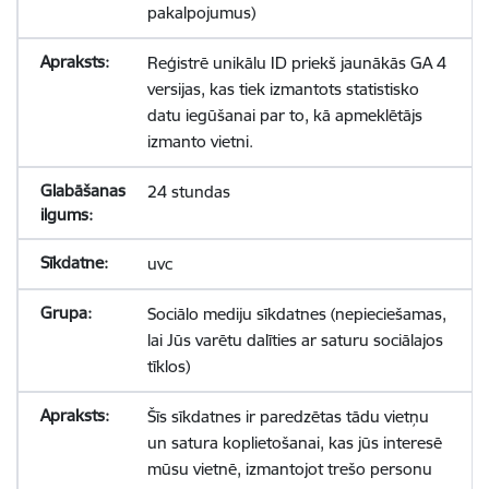
pakalpojumus)
Reģistrē unikālu ID priekš jaunākās GA 4
versijas, kas tiek izmantots statistisko
datu iegūšanai par to, kā apmeklētājs
izmanto vietni.
24 stundas
uvc
Sociālo mediju sīkdatnes (nepieciešamas,
lai Jūs varētu dalīties ar saturu sociālajos
tīklos)
Šīs sīkdatnes ir paredzētas tādu vietņu
un satura koplietošanai, kas jūs interesē
mūsu vietnē, izmantojot trešo personu