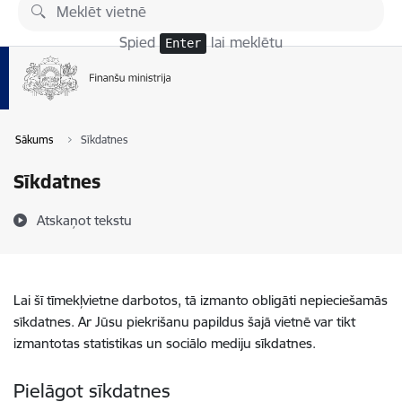
Pāriet uz lapas saturu
Spied
lai meklētu
Enter
Sākums
Sīkdatnes
Sīkdatnes
Atskaņot tekstu
Lai šī tīmekļvietne darbotos, tā izmanto obligāti nepieciešamās
sīkdatnes. Ar Jūsu piekrišanu papildus šajā vietnē var tikt
izmantotas statistikas un sociālo mediju sīkdatnes.
Pielāgot sīkdatnes