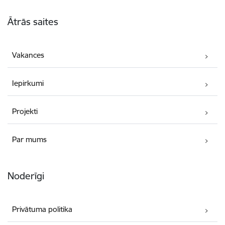
Kājene
Ātrās saites
Vakances
Iepirkumi
Projekti
Par mums
Noderīgi
Privātuma politika