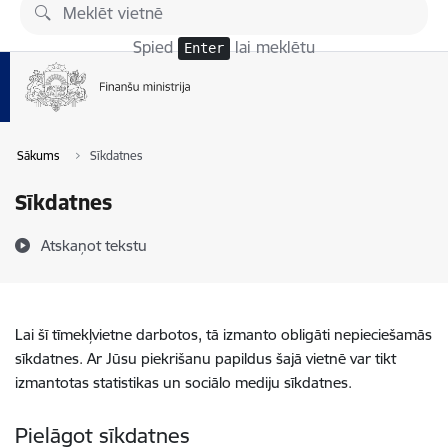
Pāriet uz lapas saturu
Spied
lai meklētu
Enter
Sākums
Sīkdatnes
Sīkdatnes
Atskaņot tekstu
Lai šī tīmekļvietne darbotos, tā izmanto obligāti nepieciešamās
sīkdatnes. Ar Jūsu piekrišanu papildus šajā vietnē var tikt
izmantotas statistikas un sociālo mediju sīkdatnes.
Pielāgot sīkdatnes