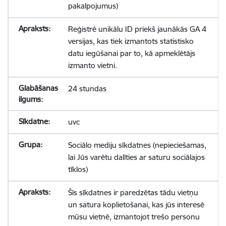
pakalpojumus)
Reģistrē unikālu ID priekš jaunākās GA 4
versijas, kas tiek izmantots statistisko
datu iegūšanai par to, kā apmeklētājs
izmanto vietni.
24 stundas
uvc
Sociālo mediju sīkdatnes (nepieciešamas,
lai Jūs varētu dalīties ar saturu sociālajos
tīklos)
Šīs sīkdatnes ir paredzētas tādu vietņu
un satura koplietošanai, kas jūs interesē
mūsu vietnē, izmantojot trešo personu