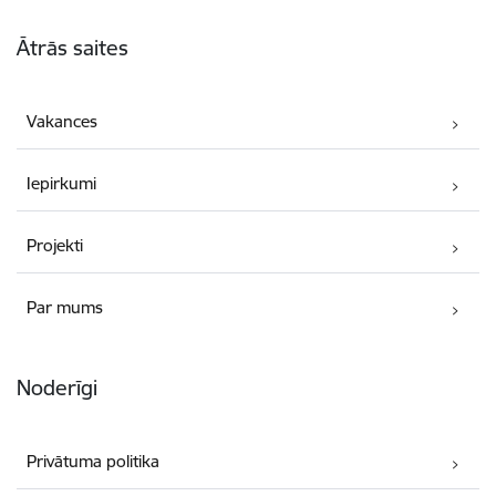
Kājene
Ātrās saites
Vakances
Iepirkumi
Projekti
Par mums
Noderīgi
Privātuma politika