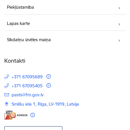
Piekļūstamība
Lapas karte
Sīkdatņu izvēles maiņa
Kontakti
+371 67095689
+371 67095405
E-pasts:
pasts@fm.gov.lv
Smilšu iela 1, Rīga, LV-1919, Latvija