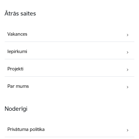
Kājene
Ātrās saites
Vakances
Iepirkumi
Projekti
Par mums
Noderīgi
Privātuma politika