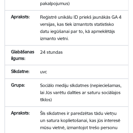
pakalpojumus)
Reģistrē unikālu ID priekš jaunākās GA 4
versijas, kas tiek izmantots statistisko
datu iegūšanai par to, kā apmeklētājs
izmanto vietni.
24 stundas
uvc
Sociālo mediju sīkdatnes (nepieciešamas,
lai Jūs varētu dalīties ar saturu sociālajos
tīklos)
Šīs sīkdatnes ir paredzētas tādu vietņu
un satura koplietošanai, kas jūs interesē
mūsu vietnē, izmantojot trešo personu