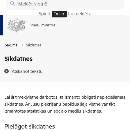
Pāriet uz lapas saturu
Spied
lai meklētu
Enter
Sākums
Sīkdatnes
Sīkdatnes
Atskaņot tekstu
Lai šī tīmekļvietne darbotos, tā izmanto obligāti nepieciešamās
sīkdatnes. Ar Jūsu piekrišanu papildus šajā vietnē var tikt
izmantotas statistikas un sociālo mediju sīkdatnes.
Pielāgot sīkdatnes