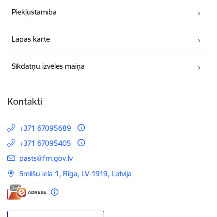
Piekļūstamība
Lapas karte
Sīkdatņu izvēles maiņa
Kontakti
+371 67095689
+371 67095405
E-pasts:
pasts@fm.gov.lv
Smilšu iela 1, Rīga, LV-1919, Latvija