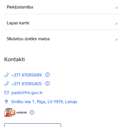
Piekļūstamība
Lapas karte
Sīkdatņu izvēles maiņa
Kontakti
+371 67095689
+371 67095405
E-pasts:
pasts@fm.gov.lv
Smilšu iela 1, Rīga, LV-1919, Latvija