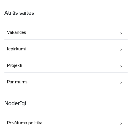
Kājene
Ātrās saites
Vakances
Iepirkumi
Projekti
Par mums
Noderīgi
Privātuma politika