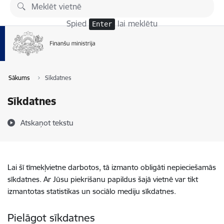
Pāriet uz lapas saturu
Spied
lai meklētu
Enter
Sākums
Sīkdatnes
Sīkdatnes
Atskaņot tekstu
Lai šī tīmekļvietne darbotos, tā izmanto obligāti nepieciešamās
sīkdatnes. Ar Jūsu piekrišanu papildus šajā vietnē var tikt
izmantotas statistikas un sociālo mediju sīkdatnes.
Pielāgot sīkdatnes