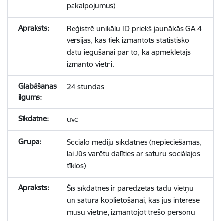
pakalpojumus)
Reģistrē unikālu ID priekš jaunākās GA 4
versijas, kas tiek izmantots statistisko
datu iegūšanai par to, kā apmeklētājs
izmanto vietni.
24 stundas
uvc
Sociālo mediju sīkdatnes (nepieciešamas,
lai Jūs varētu dalīties ar saturu sociālajos
tīklos)
Šīs sīkdatnes ir paredzētas tādu vietņu
un satura koplietošanai, kas jūs interesē
mūsu vietnē, izmantojot trešo personu