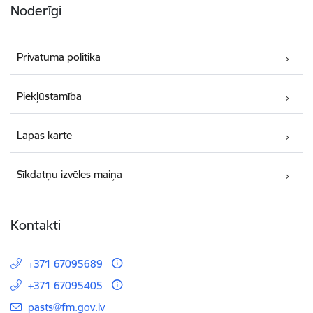
Noderīgi
Privātuma politika
Piekļūstamība
Lapas karte
Sīkdatņu izvēles maiņa
Kontakti
+371 67095689
+371 67095405
E-pasts:
pasts@fm.gov.lv