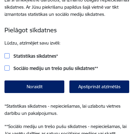
sīkdatnes. Ar Jūsu piekrišanu papildus šajā vietnē var tikt
izmantotas statistikas un sociālo mediju sīkdatnes.
Pielāgot sīkdatnes
Lūdzu, atzīmējiet savu izvēli:
Statistikas sīkdatnes
*
Sociālo mediju un trešo pušu sīkdatnes
**
Noraidīt
Apstiprināt atzīmētās
*
Statistikas sīkdatnes - nepieciešamas, lai uzlabotu vietnes
darbību un pakalpojumus.
**
Sociālo mediju un trešo pušu sīkdatnes - nepieciešamas, lai
Jūs varētu dalīties ar saturu sociālajos medijos vai skatīt