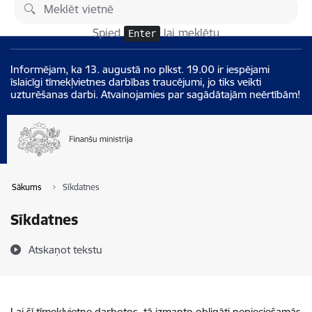
Pāriet uz lapas saturu
Izmaiņas
Spied
lai meklētu
Enter
Informējam, ka 13. augustā no plkst. 19.00 ir iespējami
īslaicīgi tīmekļvietnes darbības traucējumi, jo tiks veikti
uzturēšanas darbi. Atvainojamies par sagādātajām neērtībām!
Sākums
Sīkdatnes
Sīkdatnes
Atskaņot tekstu
Lai šī tīmekļvietne darbotos, tā izmanto obligāti nepieciešamās