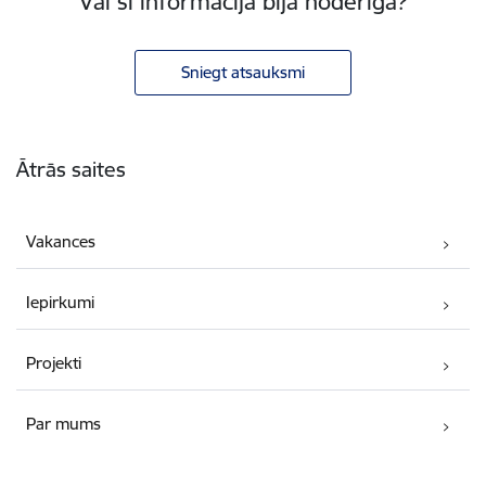
Vai šī informācija bija noderīga?
Sniegt atsauksmi
Kājene
Ātrās saites
Vakances
Iepirkumi
Projekti
Par mums