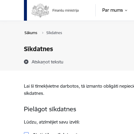
Pāriet uz lapas saturu
Par mums
Sākums
Sīkdatnes
Sīkdatnes
Atskaņot tekstu
Lai šī tīmekļvietne darbotos, tā izmanto obligāti nepiec
sīkdatnes.
Pielāgot sīkdatnes
Lūdzu, atzīmējiet savu izvēli: