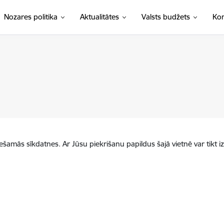
Nozares politika
Aktualitātes
Valsts budžets
Kon
iešamās sīkdatnes. Ar Jūsu piekrišanu papildus šajā vietnē var tikt i