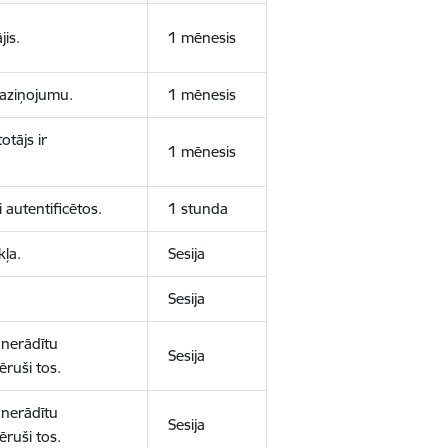
jis.
1 mēnesis
 paziņojumu.
1 mēnesis
otājs ir
1 mēnesis
 autentificētos.
1 stunda
kļa.
Sesija
Sesija
 nerādītu
Sesija
ēruši tos.
 nerādītu
Sesija
ēruši tos.