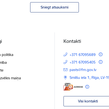
Sniegt atsauksmi
i
Kontakti
 politika
+371 67095689
+371 67095405
mība
E-pasts:
pasts@fm.gov.lv
te
Smilšu iela 1, Rīga, LV-1
izvēles maiņa
Visi kontakti