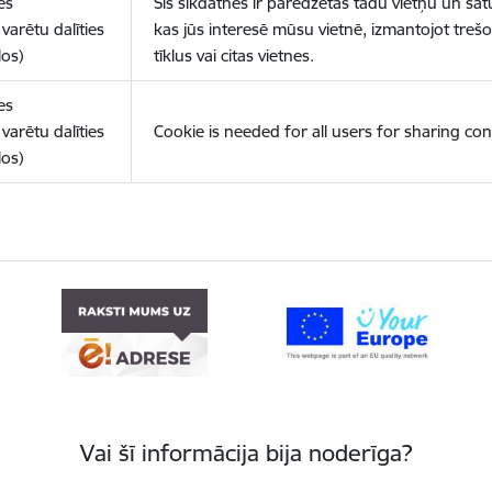
es
Šīs sīkdatnes ir paredzētas tādu vietņu un sat
varētu dalīties
kas jūs interesē mūsu vietnē, izmantojot treš
los)
tīklus vai citas vietnes.
es
varētu dalīties
Cookie is needed for all users for sharing con
los)
Vai šī informācija bija noderīga?