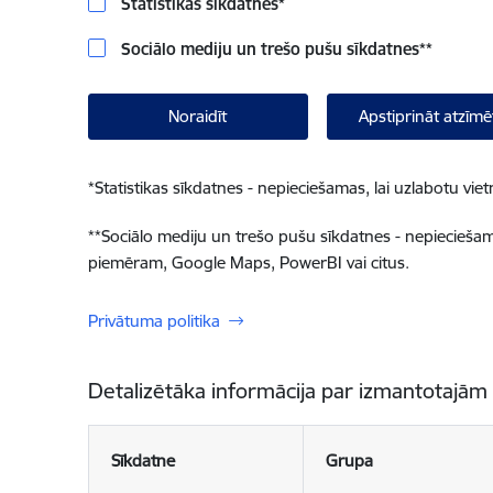
Statistikas sīkdatnes
*
Sociālo mediju un trešo pušu sīkdatnes
**
Noraidīt
Apstiprināt atzīmē
*
Statistikas sīkdatnes - nepieciešamas, lai uzlabotu v
**
Sociālo mediju un trešo pušu sīkdatnes - nepieciešamas
piemēram, Google Maps, PowerBI vai citus.
Privātuma politika
Detalizētāka informācija par izmantotajām
Sīkdatne
Grupa