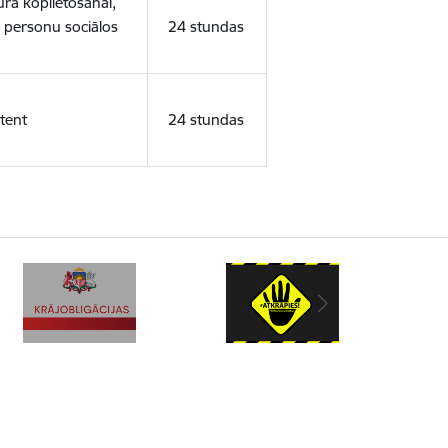
ura koplietošanai,
o personu sociālos
24 stundas
tent
24 stundas