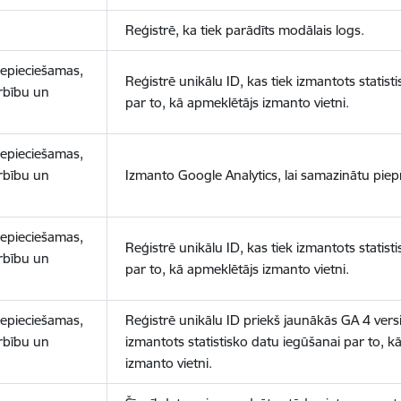
Reģistrē, ka tiek parādīts modālais logs.
nepieciešamas,
Reģistrē unikālu ID, kas tiek izmantots statist
arbību un
par to, kā apmeklētājs izmanto vietni.
nepieciešamas,
arbību un
Izmanto Google Analytics, lai samazinātu piep
nepieciešamas,
Reģistrē unikālu ID, kas tiek izmantots statist
arbību un
par to, kā apmeklētājs izmanto vietni.
nepieciešamas,
Reģistrē unikālu ID priekš jaunākās GA 4 versij
arbību un
izmantots statistisko datu iegūšanai par to, k
izmanto vietni.