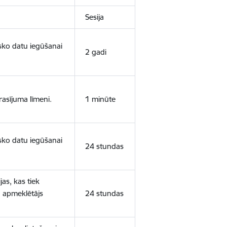
Sesija
isko datu iegūšanai
2 gadi
rasījuma līmeni.
1 minūte
isko datu iegūšanai
24 stundas
as, kas tiek
ā apmeklētājs
24 stundas