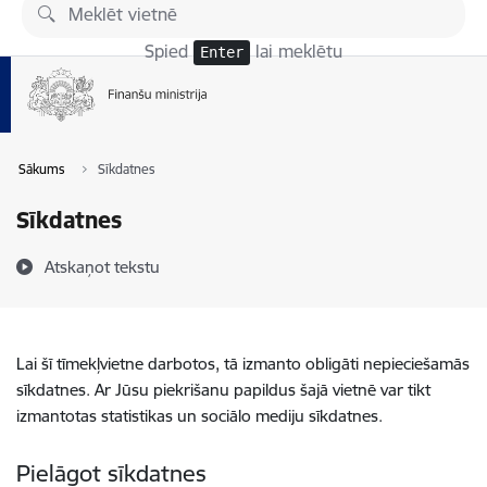
Pāriet uz lapas saturu
Spied
lai meklētu
Enter
Sākums
Sīkdatnes
Sīkdatnes
Atskaņot tekstu
Lai šī tīmekļvietne darbotos, tā izmanto obligāti nepieciešamās
sīkdatnes. Ar Jūsu piekrišanu papildus šajā vietnē var tikt
izmantotas statistikas un sociālo mediju sīkdatnes.
Pielāgot sīkdatnes