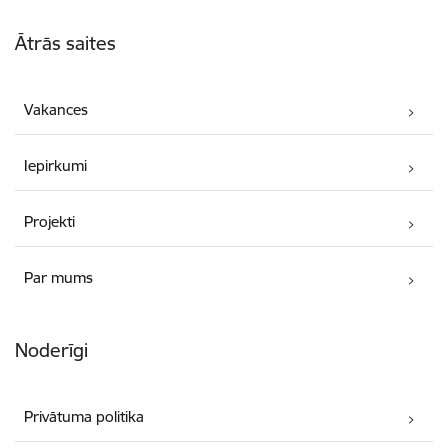
Kājene
Ātrās saites
Vakances
Iepirkumi
Projekti
Par mums
Noderīgi
Privātuma politika