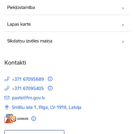
Piekļūstamība
Lapas karte
Sīkdatņu izvēles maiņa
Kontakti
+371 67095689
+371 67095405
E-pasts:
pasts@fm.gov.lv
Smilšu iela 1, Rīga, LV-1919, Latvija