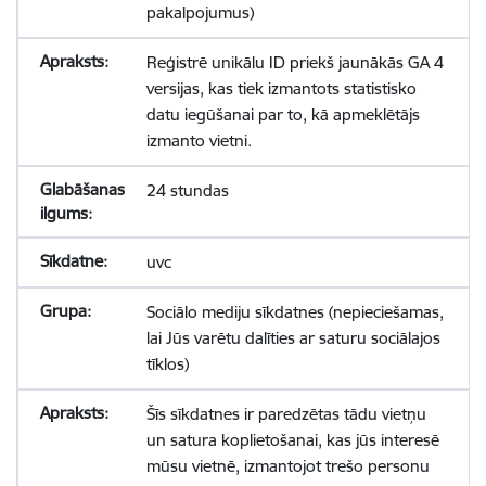
pakalpojumus)
Reģistrē unikālu ID priekš jaunākās GA 4
versijas, kas tiek izmantots statistisko
datu iegūšanai par to, kā apmeklētājs
izmanto vietni.
24 stundas
uvc
Sociālo mediju sīkdatnes (nepieciešamas,
lai Jūs varētu dalīties ar saturu sociālajos
tīklos)
Šīs sīkdatnes ir paredzētas tādu vietņu
un satura koplietošanai, kas jūs interesē
mūsu vietnē, izmantojot trešo personu