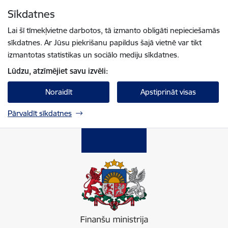
Pāriet uz lapas saturu
Sīkdatnes
Spied
lai meklētu
Enter
Lai šī tīmekļvietne darbotos, tā izmanto obligāti nepieciešamās
sīkdatnes. Ar Jūsu piekrišanu papildus šajā vietnē var tikt
izmantotas statistikas un sociālo mediju sīkdatnes.
Lūdzu, atzīmējiet savu izvēli:
Noraidīt
Apstiprināt visas
Pārvaldīt sīkdatnes
Finanšu ministrija