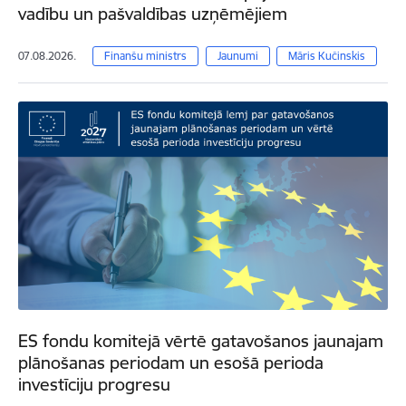
vadību un pašvaldības uzņēmējiem
07.08.2026.
Finanšu ministrs
Jaunumi
Māris Kučinskis
ES fondu komitejā vērtē gatavošanos jaunajam
plānošanas periodam un esošā perioda
investīciju progresu