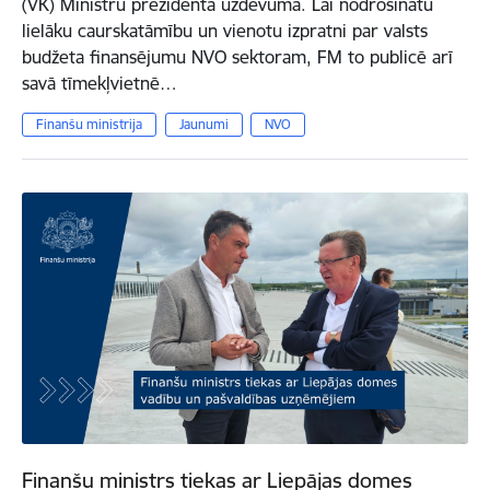
(VK) Ministru prezidenta uzdevumā. Lai nodrošinātu
lielāku caurskatāmību un vienotu izpratni par valsts
budžeta finansējumu NVO sektoram, FM to publicē arī
savā tīmekļvietnē…
Finanšu ministrija
Jaunumi
NVO
Finanšu ministrs tiekas ar Liepājas domes