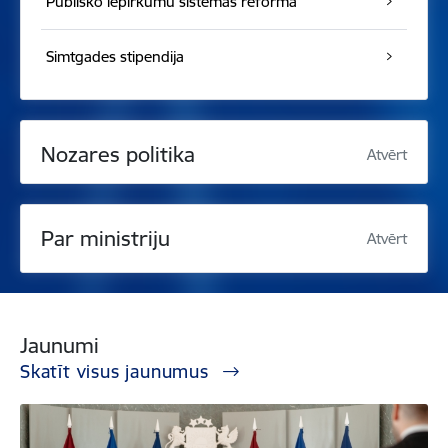
Publisko iepirkumu sistēmas reforma
Simtgades stipendija
Nozares politika
Atvērt
Par ministriju
Atvērt
Jaunumi
Skatīt visus jaunumus