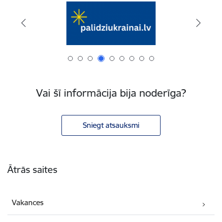
Vai šī informācija bija noderīga?
Sniegt atsauksmi
Kājene
Ātrās saites
Vakances