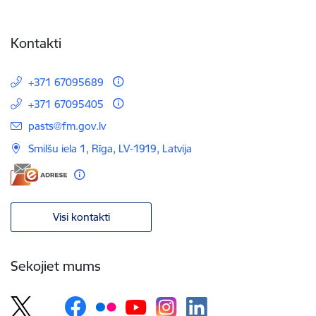
Kontakti
+371 67095689
+371 67095405
E-pasts:
pasts@fm.gov.lv
Smilšu iela 1, Rīga, LV-1919, Latvija
Visi kontakti
Sekojiet mums