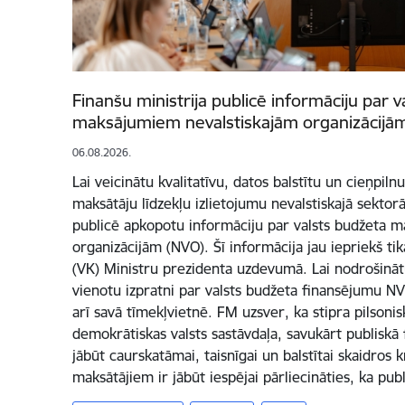
Finanšu ministrija publicē informāciju par 
maksājumiem nevalstiskajām organizācijā
06.08.2026.
Lai veicinātu kvalitatīvu, datos balstītu un cieņpiln
maksātāju līdzekļu izlietojumu nevalstiskajā sektorā
publicē apkopotu informāciju par valsts budžeta 
organizācijām (NVO). Šī informācija jau iepriekš tik
(VK) Ministru prezidenta uzdevumā. Lai nodrošināt
vienotu izpratni par valsts budžeta finansējumu N
arī savā tīmekļvietnē. FM uzsver, ka stipra pilsonis
demokrātiskas valsts sastāvdaļa, savukārt publiskā
jābūt caurskatāmai, taisnīgai un balstītai skaidros k
maksātājiem ir jābūt iespējai pārliecināties, ka pub