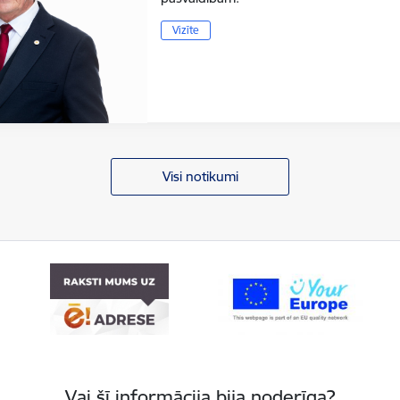
Vizīte
Visi notikumi
Vai šī informācija bija noderīga?