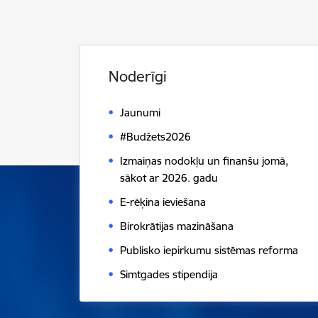
Noderīgi
Jaunumi
#Budžets2026
Izmaiņas nodokļu un finanšu jomā,
sākot ar 2026. gadu
E-rēķina ieviešana
Birokrātijas mazināšana
Publisko iepirkumu sistēmas reforma
Simtgades stipendija