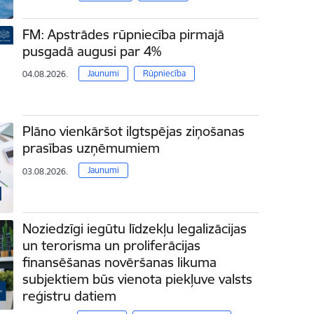
FM: Apstrādes rūpniecība pirmajā
pusgadā augusi par 4%
Jaunumi
Rūpniecība
04.08.2026.
Plāno vienkāršot ilgtspējas ziņošanas
prasības uzņēmumiem
Jaunumi
03.08.2026.
Noziedzīgi iegūtu līdzekļu legalizācijas
un terorisma un proliferācijas
finansēšanas novēršanas likuma
subjektiem būs vienota piekļuve valsts
reģistru datiem