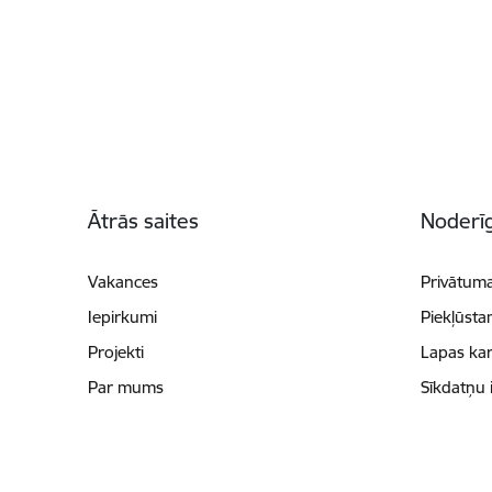
Kājene
Ātrās saites
Noderīg
Vakances
Privātuma
Iepirkumi
Piekļūsta
Projekti
Lapas kar
Par mums
Sīkdatņu 