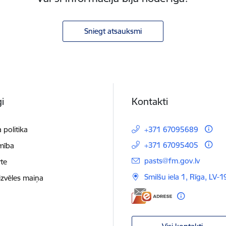
Sniegt atsauksmi
i
Kontakti
 politika
+371 67095689
+371 67095405
mība
E-pasts:
pasts@fm.gov.lv
te
Smilšu iela 1, Rīga, LV-1
izvēles maiņa