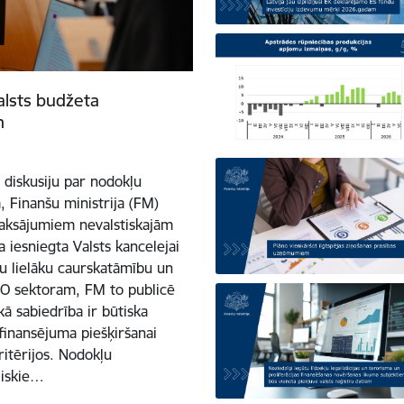
valsts budžeta
m
u diskusiju par nodokļu
, Finanšu ministrija (FM)
maksājumiem nevalstiskajām
a iesniegta Valsts kancelejai
u lielāku caurskatāmību un
VO sektoram, FM to publicē
kā sabiedrība ir būtiska
 finansējuma piešķiršanai
ritērijos. Nodokļu
liskie…