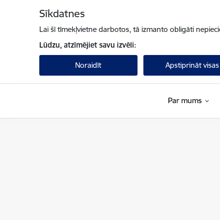
Pāriet uz lapas saturu
Sīkdatnes
Lai šī tīmekļvietne darbotos, tā izmanto obligāti nepiec
Lūdzu, atzīmējiet savu izvēli:
Noraidīt
Apstiprināt visas
Par mums
Finanšu ministrija