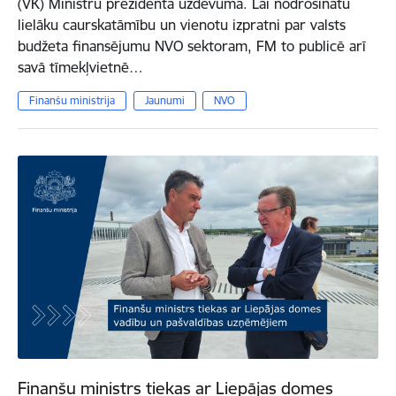
(VK) Ministru prezidenta uzdevumā. Lai nodrošinātu
lielāku caurskatāmību un vienotu izpratni par valsts
budžeta finansējumu NVO sektoram, FM to publicē arī
savā tīmekļvietnē…
Finanšu ministrija
Jaunumi
NVO
Finanšu ministrs tiekas ar Liepājas domes