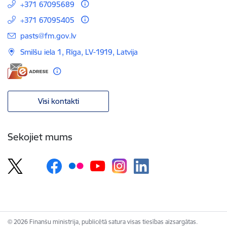
+371 67095689
+371 67095405
E-pasts:
pasts@fm.gov.lv
Smilšu iela 1, Rīga, LV-1919, Latvija
Visi kontakti
Sekojiet mums
© 2026 Finanšu ministrija, publicētā satura visas tiesības aizsargātas.