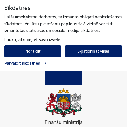
Pāriet uz lapas saturu
Sīkdatnes
Spied
lai meklētu
Enter
Lai šī tīmekļvietne darbotos, tā izmanto obligāti nepieciešamās
sīkdatnes. Ar Jūsu piekrišanu papildus šajā vietnē var tikt
izmantotas statistikas un sociālo mediju sīkdatnes.
Lūdzu, atzīmējiet savu izvēli:
Noraidīt
Apstiprināt visas
Pārvaldīt sīkdatnes
Finanšu ministrija