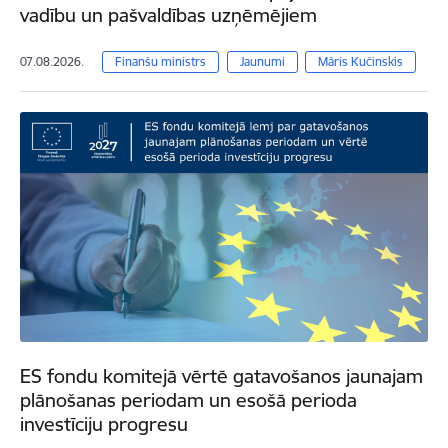
vadību un pašvaldības uzņēmējiem
07.08.2026.
Finanšu ministrs
Jaunumi
Māris Kučinskis
ES fondu komitejā vērtē gatavošanos jaunajam
plānošanas periodam un esošā perioda
investīciju progresu