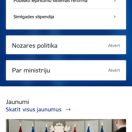
Publisko iepirkumu sistēmas reforma
Simtgades stipendija
Nozares politika
Atvērt
Par ministriju
Atvērt
Jaunumi
Skatīt visus jaunumus