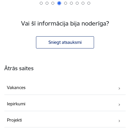
Vai šī informācija bija noderīga?
Sniegt atsauksmi
Kājene
Ātrās saites
Vakances
Iepirkumi
Projekti