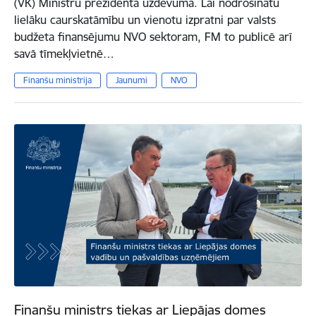
(VK) Ministru prezidenta uzdevumā. Lai nodrošinātu
lielāku caurskatāmību un vienotu izpratni par valsts
budžeta finansējumu NVO sektoram, FM to publicē arī
savā tīmekļvietnē…
Finanšu ministrija
Jaunumi
NVO
Finanšu ministrs tiekas ar Liepājas domes