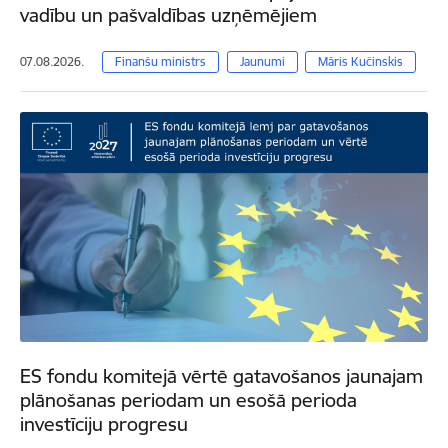
vadību un pašvaldības uzņēmējiem
07.08.2026.
Finanšu ministrs
Jaunumi
Māris Kučinskis
ES fondu komitejā vērtē gatavošanos jaunajam
plānošanas periodam un esošā perioda
investīciju progresu