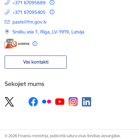
+371 67095689
+371 67095405
E-pasts:
pasts@fm.gov.lv
Smilšu iela 1, Rīga, LV-1919, Latvija
Visi kontakti
Sekojiet mums
© 2026 Finanšu ministrija, publicētā satura visas tiesības aizsargātas.