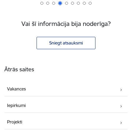
Vai šī informācija bija noderīga?
Sniegt atsauksmi
Kājene
Ātrās saites
Vakances
Iepirkumi
Projekti