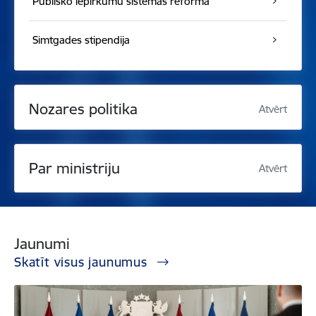
Publisko iepirkumu sistēmas reforma
Simtgades stipendija
Nozares politika
Atvērt
Par ministriju
Atvērt
Jaunumi
Skatīt visus jaunumus