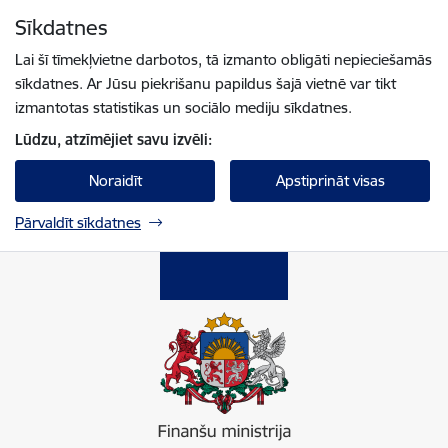
Pāriet uz lapas saturu
Sīkdatnes
Spied
lai meklētu
Enter
Lai šī tīmekļvietne darbotos, tā izmanto obligāti nepieciešamās
sīkdatnes. Ar Jūsu piekrišanu papildus šajā vietnē var tikt
izmantotas statistikas un sociālo mediju sīkdatnes.
Lūdzu, atzīmējiet savu izvēli:
Noraidīt
Apstiprināt visas
Pārvaldīt sīkdatnes
Finanšu ministrija