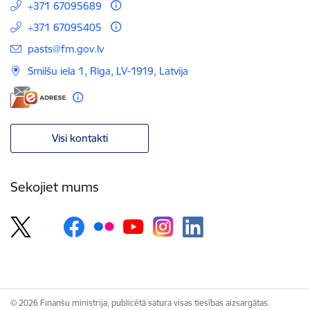
+371 67095689
+371 67095405
E-pasts:
pasts@fm.gov.lv
Smilšu iela 1, Rīga, LV-1919, Latvija
Visi kontakti
Sekojiet mums
© 2026 Finanšu ministrija, publicētā satura visas tiesības aizsargātas.