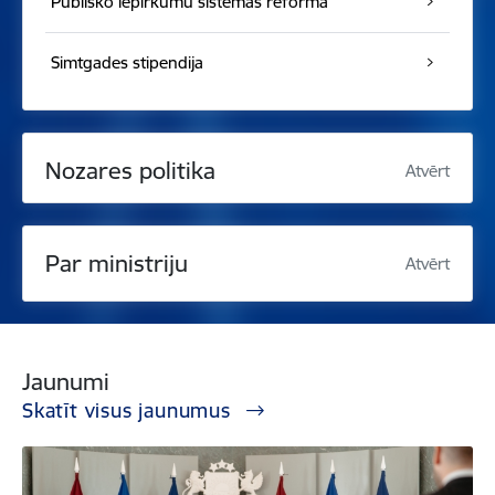
Publisko iepirkumu sistēmas reforma
Simtgades stipendija
Nozares politika
Atvērt
Par ministriju
Atvērt
Jaunumi
Skatīt visus jaunumus