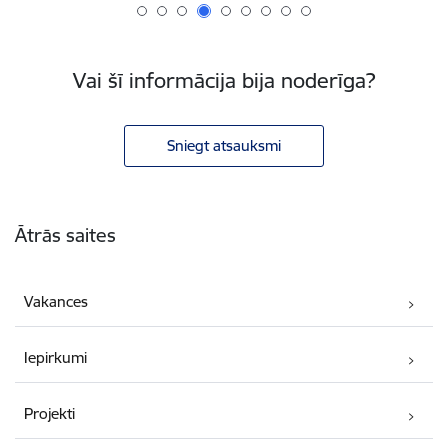
Vai šī informācija bija noderīga?
Sniegt atsauksmi
Kājene
Ātrās saites
Vakances
Iepirkumi
Projekti