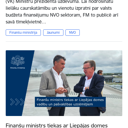
(VK) Ministru prezidenta uzdevumā. Lai nodrošinātu
lielāku caurskatāmību un vienotu izpratni par valsts
budžeta finansējumu NVO sektoram, FM to publicē arī
savā tīmekļvietnē…
Finanšu ministrija
Jaunumi
NVO
Finanšu ministrs tiekas ar Liepājas domes