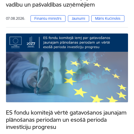
vadību un pašvaldības uzņēmējiem
07.08.2026.
Finanšu ministrs
Jaunumi
Māris Kučinskis
ES fondu komitejā vērtē gatavošanos jaunajam
plānošanas periodam un esošā perioda
investīciju progresu