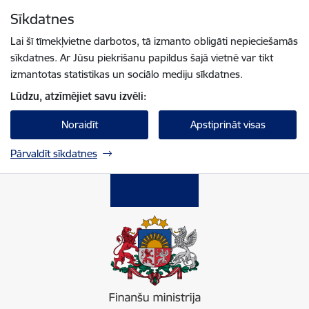
Pāriet uz lapas saturu
Sīkdatnes
Spied
lai meklētu
Enter
Lai šī tīmekļvietne darbotos, tā izmanto obligāti nepieciešamās
sīkdatnes. Ar Jūsu piekrišanu papildus šajā vietnē var tikt
izmantotas statistikas un sociālo mediju sīkdatnes.
Lūdzu, atzīmējiet savu izvēli:
Noraidīt
Apstiprināt visas
Pārvaldīt sīkdatnes
Finanšu ministrija