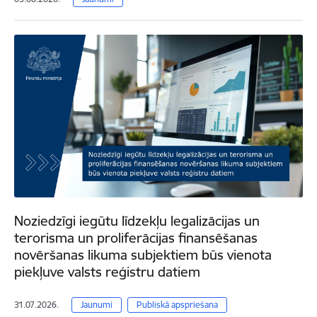
Noziedzīgi iegūtu līdzekļu legalizācijas un
terorisma un proliferācijas finansēšanas
novēršanas likuma subjektiem būs vienota
piekļuve valsts reģistru datiem
31.07.2026.
Jaunumi
Publiskā apspriešana