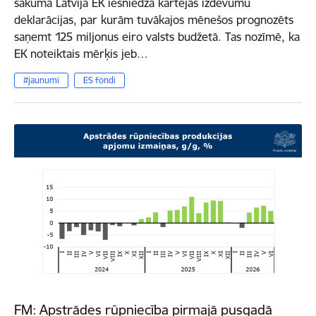
sākumā Latvija EK iesniedza kārtējās izdevumu
deklarācijas, par kurām tuvākajos mēnešos prognozēts
saņemt 125 miljonus eiro valsts budžetā. Tas nozīmē, ka
EK noteiktais mērķis jeb…
#jaunumi
ES fondi
FM: Apstrādes rūpniecība pirmajā pusgadā