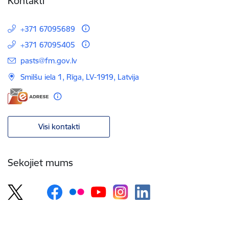
Kontakti
+371 67095689
+371 67095405
E-pasts:
pasts@fm.gov.lv
Smilšu iela 1, Rīga, LV-1919, Latvija
Visi kontakti
Sekojiet mums