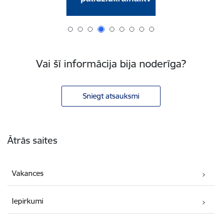
Vai šī informācija bija noderīga?
Sniegt atsauksmi
Kājene
Ātrās saites
Vakances
Iepirkumi