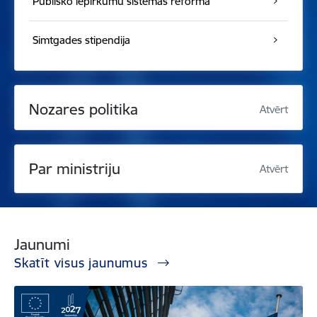
Publisko iepirkumu sistēmas reforma
Simtgades stipendija
Nozares politika
Atvērt
Par ministriju
Atvērt
Jaunumi
Skatīt visus jaunumus