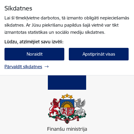
Pāriet uz lapas saturu
Sīkdatnes
Spied
lai meklētu
Enter
Lai šī tīmekļvietne darbotos, tā izmanto obligāti nepieciešamās
sīkdatnes. Ar Jūsu piekrišanu papildus šajā vietnē var tikt
izmantotas statistikas un sociālo mediju sīkdatnes.
Lūdzu, atzīmējiet savu izvēli:
Noraidīt
Apstiprināt visas
Pārvaldīt sīkdatnes
Finanšu ministrija