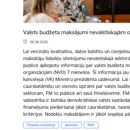
Valsts budžeta maksājumi nevalstiskajām 
06.08.2026.
Lai veicinātu kvalitatīvu, datos balstītu un cieņpiln
maksātāju līdzekļu izlietojumu nevalstiskajā sektorā
publicē apkopotu informāciju par valsts budžeta 
organizācijām (NVO) 7 mēnešos. Šī informācija jau i
kancelejai (VK) Ministru prezidenta uzdevumā. Lai 
caurskatāmību un vienotu izpratni par valsts bud
sektoram, FM to publicē arī savā tīmekļvietnē. FM 
sabiedrība ir būtiska demokrātiskas valsts sastāvda
finansējuma piešķiršanai jābūt caurskatāmai, taisnīg
kritērijos. Nodokļu maksātājiem ir jābūt iespējai pā
Finanšu ministrija
Jaunumi
NVO