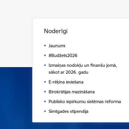
Noderīgi
Jaunumi
#Budžets2026
Izmaiņas nodokļu un finanšu jomā,
sākot ar 2026. gadu
E-rēķina ieviešana
Birokrātijas mazināšana
Publisko iepirkumu sistēmas reforma
Simtgades stipendija