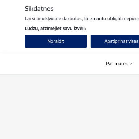
Pāriet uz lapas saturu
Sīkdatnes
Lai šī tīmekļvietne darbotos, tā izmanto obligāti nepiec
Lūdzu, atzīmējiet savu izvēli:
Noraidīt
Apstiprināt visas
Par mums
Finanšu ministrija