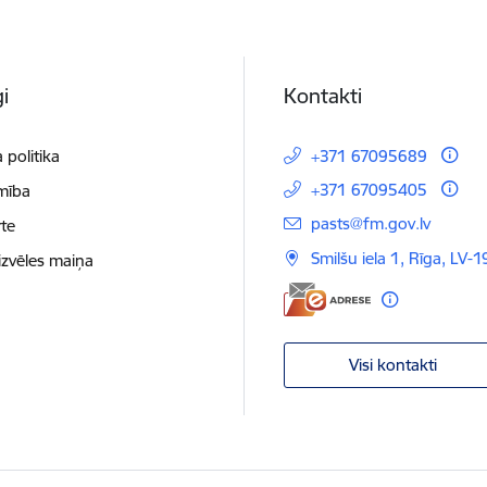
i
Kontakti
 politika
+371 67095689
+371 67095405
mība
E-pasts:
pasts@fm.gov.lv
te
Smilšu iela 1, Rīga, LV-1
izvēles maiņa
Visi kontakti