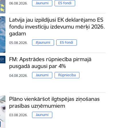
Jaunumi
ES fondi
06.08.2026.
Latvija jau izpildījusi EK deklarējamo ES
fondu investīciju izdevumu mērķi 2026.
gadam
#jaunumi
ES fondi
05.08.2026.
FM: Apstrādes rūpniecība pirmajā
pusgadā augusi par 4%
Jaunumi
Rūpniecība
04.08.2026.
Plāno vienkāršot ilgtspējas ziņošanas
prasības uzņēmumiem
Jaunumi
03.08.2026.