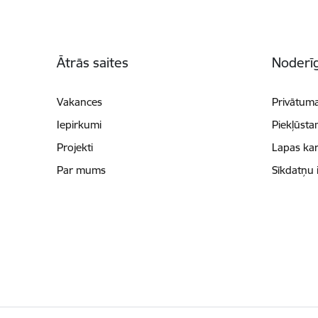
Kājene
Ātrās saites
Noderīg
Vakances
Privātuma
Iepirkumi
Piekļūsta
Projekti
Lapas kar
Par mums
Sīkdatņu 