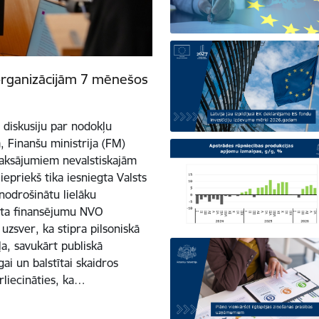
organizācijām 7 mēnešos
u diskusiju par nodokļu
, Finanšu ministrija (FM)
maksājumiem nevalstiskajām
epriekš tika iesniegta Valsts
nodrošinātu lielāku
žeta finansējumu NVO
uzsver, ka stipra pilsoniskā
ļa, savukārt publiskā
ai un balstītai skaidros
rliecināties, ka…