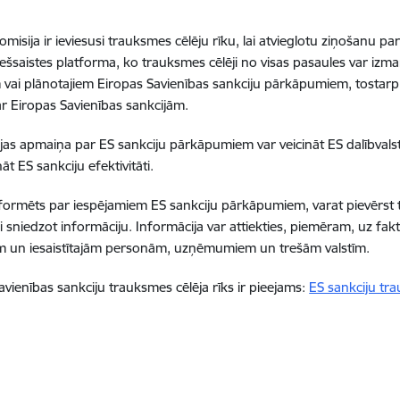
omisija ir ieviesusi trauksmes cēlēju rīku, lai atvieglotu ziņošanu 
tiešsaistes platforma, ko trauksmes cēlēji no visas pasaules var izm
 vai plānotajiem Eiropas Savienības sankciju pārkāpumiem, tostarp 
r Eiropas Savienības sankcijām.
jas apmaiņa par ES sankciju pārkāpumiem var veicināt ES dalībval
nāt ES sankciju efektivitāti.
nformēts par iespējamiem ES sankciju pārkāpumiem, varat pievērst
gi sniedzot informāciju. Informācija var attiekties, piemēram, uz f
m un iesaistītajām personām, uzņēmumiem un trešām valstīm.
avienības sankciju trauksmes cēlēja rīks ir pieejams:
ES sankciju tra