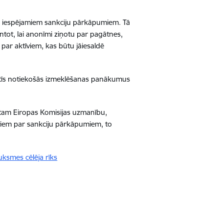
par iespējamiem sankciju pārkāpumiem. Tā
antot, lai anonīmi ziņotu par pagātnes,
par aktīviem, kas būtu jāiesaldē
stīs notiekošās izmeklēšanas panākumus
 tam Eiropas Komisijas uzmanību,
aktiem par sankciju pārkāpumiem, to
uksmes cēlēja rīks