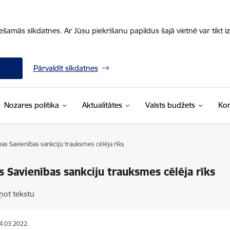
iešamās sīkdatnes. Ar Jūsu piekrišanu papildus šajā vietnē var tikt i
Pārvaldīt sīkdatnes
Nozares politika
Aktualitātes
Valsts budžets
Kon
pas Savienības sankciju trauksmes cēlēja rīks
s Savienības sankciju trauksmes cēlēja rīks
ņot tekstu
14.03.2022.