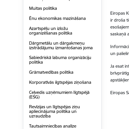
Muitas politika
Eiropas K
Ēnu ekonomikas mazināšana
ir droša 
esošajiem
Azartspēļu un izložu
organizēšanas politika
saskaņā a
Dārgmetālu un dārgakmeņu
Informāci
izstrādājumu izmantošanas joma
un palieli
Sabiedriskā labuma organizāciju
politika
Ja esat i
Grāmatvedības politika
brīvprātī
apstākļie
Korporatīvās ilgtspēja​s ziņošana
Ceļvedis uzņēmumiem Ilgtspējā
Eiropas S
(ESG)
Revīzijas un Ilgtspējas ziņu
apliecinājuma politika un
uzraudzība
Tautsaimniecības analīze