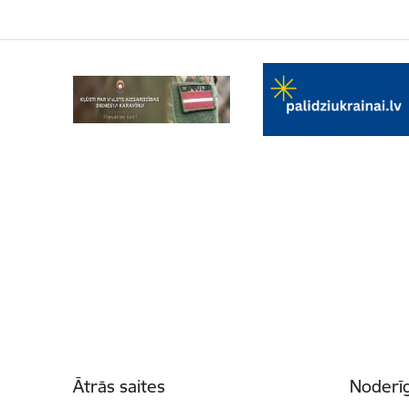
Kājene
Ātrās saites
Noderīg