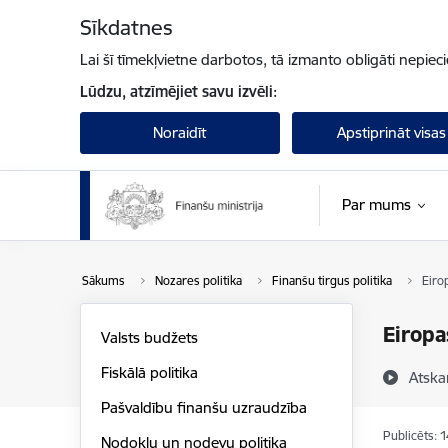
Pāriet uz lapas saturu
Sīkdatnes
Lai šī tīmekļvietne darbotos, tā izmanto obligāti nepiec
Lūdzu, atzīmējiet savu izvēli:
Noraidīt
Apstiprināt visas
Par mums
Sākums
Nozares politika
Finanšu tirgus politika
Eiro
Eiropa
Valsts budžets
Fiskālā politika
Atska
Pašvaldību finanšu uzraudzība
Publicēts: 
Nodokļu un nodevu politika