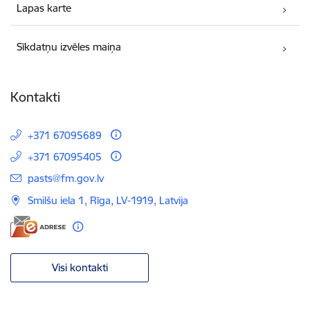
Lapas karte
Sīkdatņu izvēles maiņa
Kontakti
+371 67095689
+371 67095405
E-pasts:
pasts@fm.gov.lv
Smilšu iela 1, Rīga, LV-1919, Latvija
Visi kontakti