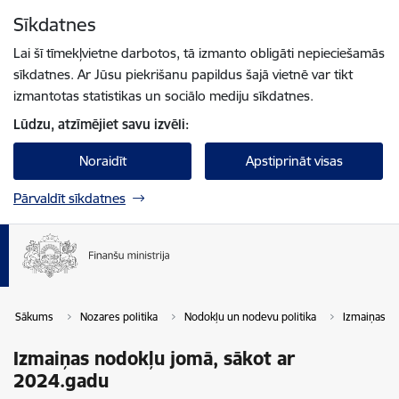
Pāriet uz lapas saturu
Sīkdatnes
Spied
lai meklētu
Enter
Lai šī tīmekļvietne darbotos, tā izmanto obligāti nepieciešamās
sīkdatnes. Ar Jūsu piekrišanu papildus šajā vietnē var tikt
izmantotas statistikas un sociālo mediju sīkdatnes.
Lūdzu, atzīmējiet savu izvēli:
Noraidīt
Apstiprināt visas
Pārvaldīt sīkdatnes
Sākums
Nozares politika
Nodokļu un nodevu politika
Izmaiņas n
Izmaiņas nodokļu jomā, sākot ar
2024.gadu