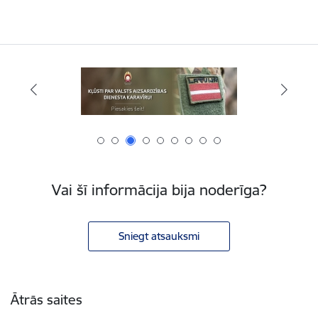
Vai šī informācija bija noderīga?
Sniegt atsauksmi
Kājene
Ātrās saites