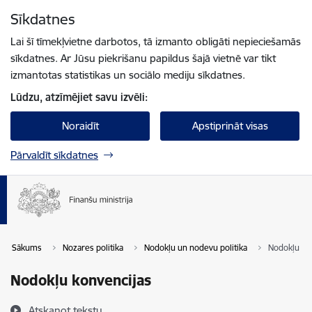
Pāriet uz lapas saturu
Sīkdatnes
Spied
lai meklētu
Enter
Lai šī tīmekļvietne darbotos, tā izmanto obligāti nepieciešamās
sīkdatnes. Ar Jūsu piekrišanu papildus šajā vietnē var tikt
izmantotas statistikas un sociālo mediju sīkdatnes.
Lūdzu, atzīmējiet savu izvēli:
Noraidīt
Apstiprināt visas
Pārvaldīt sīkdatnes
Sākums
Nozares politika
Nodokļu un nodevu politika
Nodokļu ko
Nodokļu konvencijas
Atskaņot tekstu