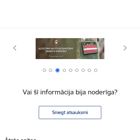
Vai šī informācija bija noderīga?
Sniegt atsauksmi
Kājene