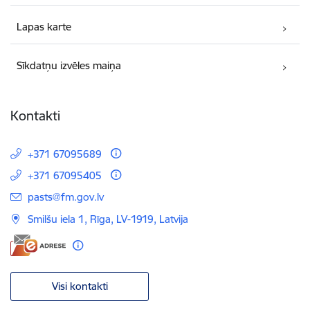
Lapas karte
Sīkdatņu izvēles maiņa
Kontakti
+371 67095689
+371 67095405
E-pasts:
pasts@fm.gov.lv
Smilšu iela 1, Rīga, LV-1919, Latvija
Visi kontakti