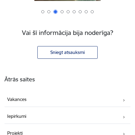
Vai šī informācija bija noderīga?
Sniegt atsauksmi
Kājene
Ātrās saites
Vakances
Iepirkumi
Projekti