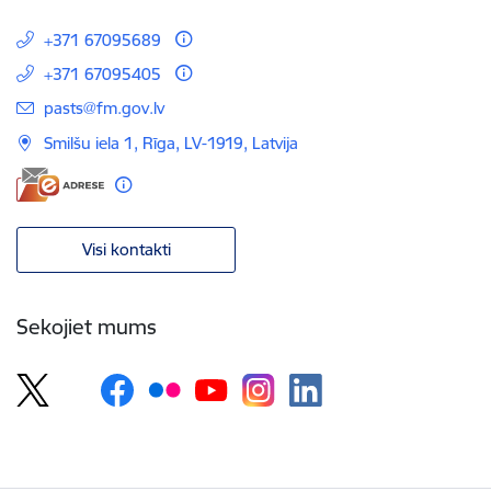
+371 67095689
+371 67095405
E-pasts:
pasts@fm.gov.lv
Smilšu iela 1, Rīga, LV-1919, Latvija
Visi kontakti
Sekojiet mums