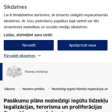
Pāriet uz lapas saturu
Sīkdatnes
Spied
lai meklētu
Enter
Lai šī tīmekļvietne darbotos, tā izmanto obligāti nepieciešamās
sīkdatnes. Ar Jūsu piekrišanu papildus šajā vietnē var tikt
izmantotas statistikas un sociālo mediju sīkdatnes.
Lūdzu, atzīmējiet savu izvēli:
Noraidīt
Apstiprināt visas
Pārvaldīt sīkdatnes
Sākums
Nozares politika
Noziedzīgi iegūtu līdzekļu legalizācijas un 
Pasākumu plāns noziedzīgi iegūtu līdzekļu
legalizācijas, terorisma un proliferācijas