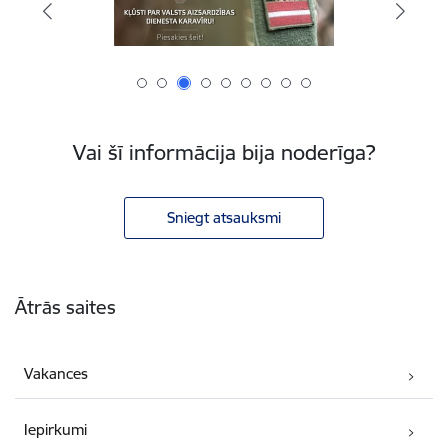
Vai šī informācija bija noderīga?
Sniegt atsauksmi
Kājene
Ātrās saites
Vakances
Iepirkumi