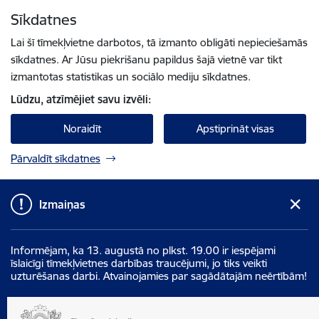
Pāriet uz lapas saturu
Sīkdatnes
Spied
lai meklētu
Enter
Lai šī tīmekļvietne darbotos, tā izmanto obligāti nepieciešamās
sīkdatnes. Ar Jūsu piekrišanu papildus šajā vietnē var tikt
izmantotas statistikas un sociālo mediju sīkdatnes.
Lūdzu, atzīmējiet savu izvēli:
Noraidīt
Apstiprināt visas
Pārvaldīt sīkdatnes
Izmaiņas
Informējam, ka 13. augustā no plkst. 19.00 ir iespējami
īslaicīgi tīmekļvietnes darbības traucējumi, jo tiks veikti
uzturēšanas darbi. Atvainojamies par sagādātajām neērtībām!