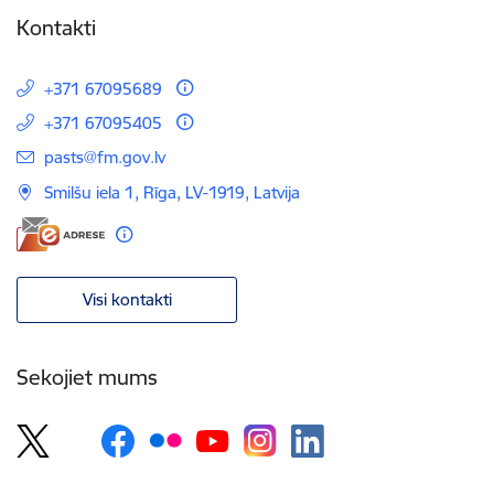
Kontakti
+371 67095689
+371 67095405
E-pasts:
pasts@fm.gov.lv
Smilšu iela 1, Rīga, LV-1919, Latvija
Visi kontakti
Sekojiet mums