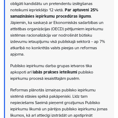
obligāti kandidātu un pretendentu izslēgšanas
noteikumi iepriekšējo 12 vietā.
Par aptuveni 25%
samazināsies iepirkumu procedūras ilgums
.
Jāpiemin, ka saskaņā ar Ekonomiskās sadarbības un
attīstības organizācijas (OECD) pētījumiem iepirkumu
sistēmas racionalizācija var nodrošināt būtisku
izdevumu ietaupījumu visā publiskajā sektorā – ap 7%
atkarībā no konkrētās valsts pieejas un reformas
apjoma.
Publisko iepirkumu darba grupas ietvaros tika
apkopoti arī
labās prakses ieteikumi
publisko
iepirkumu procesā iesaistītajām pusēm.
Reformas plānotās izmaiņas publisko iepirkumu
sistēmā stāsies spēkā pakāpeniski. Līdz tam
nepieciešams Saeimā pieņemt grozījumus Publisko
iepirkumu likumā un pārējos publisko iepirkumu jomas
likumos, kā arī attiecīgi izstrādāt un apstiprināt