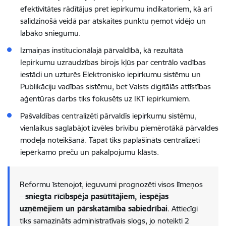
efektivitātes rādītājus pret iepirkumu indikatoriem, kā arī
salīdzinošā veidā par atskaites punktu ņemot vidējo un
labāko sniegumu.
Izmaiņas institucionālajā pārvaldībā, kā rezultātā
Iepirkumu uzraudzības birojs kļūs par centrālo vadības
iestādi un uzturēs Elektronisko iepirkumu sistēmu un
Publikāciju vadības sistēmu, bet Valsts digitālās attīstības
aģentūras darbs tiks fokusēts uz IKT iepirkumiem.
Pašvaldības centralizēti pārvaldīs iepirkumu
sistēmu,
vienlaikus saglabājot izvēles brīvību piemērotākā pārvaldes
modeļa noteikšanā.
Tāpat tiks paplašināts centralizēti
iepērkamo preču un pakalpojumu klāsts.
Reformu īstenojot, ieguvumi prognozēti visos līmeņos
–
sniegta rīcībspēja pasūtītājiem, iespējas
uzņēmējiem un pārskatāmība sabiedrībai
. Attiecīgi
tiks samazināts administratīvais slogs, jo noteikti 2