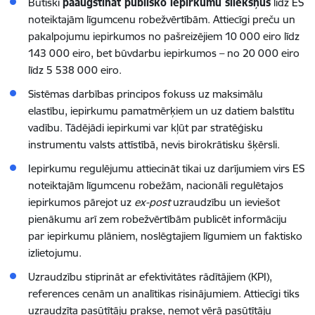
Būtiski
paaugstināt publisko iepirkumu sliekšņus
līdz ES
noteiktajām līgumcenu robežvērtībām. Attiecīgi preču un
pakalpojumu iepirkumos no pašreizējiem 10 000 eiro līdz
143 000 eiro, bet būvdarbu iepirkumos – no 20 000 eiro
līdz 5 538 000 eiro.
Sistēmas darbības principos fokuss uz maksimālu
elastību, iepirkumu pamatmērķiem un uz datiem balstītu
vadību. Tādējādi iepirkumi var kļūt par stratēģisku
instrumentu valsts attīstībā, nevis birokrātisku šķērsli.
Iepirkumu regulējumu attiecināt tikai uz darījumiem virs ES
noteiktajām līgumcenu robežām, nacionāli regulētajos
iepirkumos pārejot uz
ex-post
uzraudzību un ieviešot
pienākumu arī zem robežvērtībām publicēt informāciju
par iepirkumu plāniem, noslēgtajiem līgumiem un faktisko
izlietojumu.
Uzraudzību stiprināt ar efektivitātes rādītājiem (KPI),
references cenām un analītikas risinājumiem
. Attiecīgi tiks
uzraudzīta pasūtītāju prakse, ņemot vērā pasūtītāju