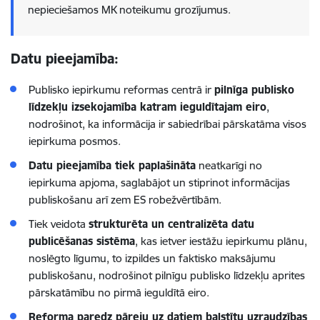
nepieciešamos MK noteikumu grozījumus.
Datu pieejamība:
Publisko iepirkumu reformas centrā ir
pilnīga publisko
līdzekļu izsekojamība katram ieguldītajam eiro
,
nodrošinot, ka informācija ir sabiedrībai pārskatāma visos
iepirkuma posmos.
Datu pieejamība tiek paplašināta
neatkarīgi no
iepirkuma apjoma, saglabājot un stiprinot informācijas
publiskošanu arī zem ES robežvērtībām.
Tiek veidota
strukturēta un centralizēta datu
publicēšanas sistēma
, kas ietver iestāžu iepirkumu plānu,
noslēgto līgumu, to izpildes un faktisko maksājumu
publiskošanu, nodrošinot pilnīgu publisko līdzekļu aprites
pārskatāmību no pirmā ieguldītā eiro.
Reforma paredz pāreju uz datiem balstītu uzraudzības