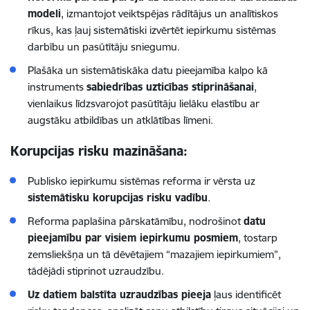
modeli
, izmantojot veiktspējas rādītājus un analītiskos
rīkus, kas ļauj sistemātiski izvērtēt iepirkumu sistēmas
darbību un pasūtītāju sniegumu.
Plašāka un sistemātiskāka datu pieejamība kalpo kā
instruments
sabiedrības uzticības stiprināšanai
,
vienlaikus līdzsvarojot pasūtītāju lielāku elastību ar
augstāku atbildības un atklātības līmeni.
Korupcijas risku mazināšana:
Publisko iepirkumu sistēmas reforma ir vērsta uz
sistemātisku korupcijas risku vadību
.
Reforma paplašina pārskatāmību, nodrošinot
datu
pieejamību par visiem iepirkumu posmiem
, tostarp
zemsliekšņa un tā dēvētajiem “mazajiem iepirkumiem”,
tādējādi stiprinot uzraudzību.
Uz datiem balstīta uzraudzības pieeja
ļaus identificēt