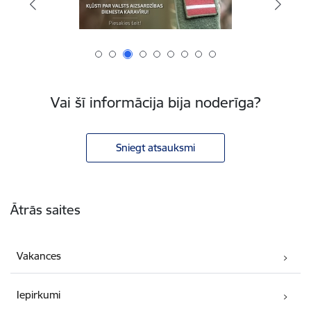
Vai šī informācija bija noderīga?
Sniegt atsauksmi
Kājene
Ātrās saites
Vakances
Iepirkumi