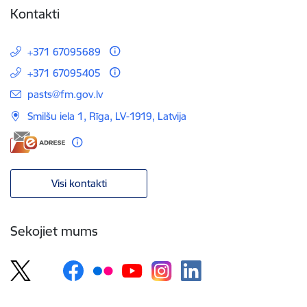
Kontakti
+371 67095689
+371 67095405
E-pasts:
pasts@fm.gov.lv
Smilšu iela 1, Rīga, LV-1919, Latvija
Visi kontakti
Sekojiet mums