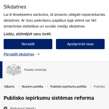
Pāriet uz lapas saturu
Sīkdatnes
Spied
lai meklētu
Enter
Lai šī tīmekļvietne darbotos, tā izmanto obligāti nepieciešamās
sīkdatnes. Ar Jūsu piekrišanu papildus šajā vietnē var tikt
izmantotas statistikas un sociālo mediju sīkdatnes.
Lūdzu, atzīmējiet savu izvēli:
Noraidīt
Apstiprināt visas
Pārvaldīt sīkdatnes
Sākums
Nozares politika
Publisko iepirkumu politika
Publisko i
Publisko iepirkumu sistēmas reforma
Atskaņot tekstu