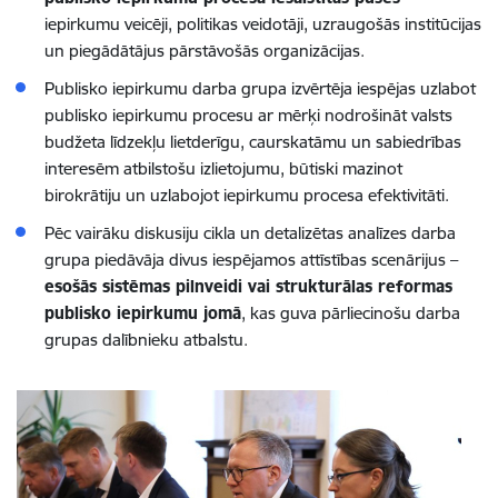
iepirkumu veicēji, politikas veidotāji, uzraugošās institūcijas
un piegādātājus pārstāvošās organizācijas.
Publisko iepirkumu darba grupa izvērtēja iespējas uzlabot
publisko iepirkumu procesu ar mērķi nodrošināt valsts
budžeta līdzekļu lietderīgu, caurskatāmu un sabiedrības
interesēm atbilstošu izlietojumu, būtiski mazinot
birokrātiju un uzlabojot iepirkumu procesa efektivitāti.
Pēc vairāku diskusiju cikla un detalizētas analīzes darba
grupa piedāvāja divus iespējamos attīstības scenārijus –
esošās sistēmas pilnveidi vai strukturālas reformas
publisko iepirkumu jomā
, kas guva pārliecinošu darba
grupas dalībnieku atbalstu
.