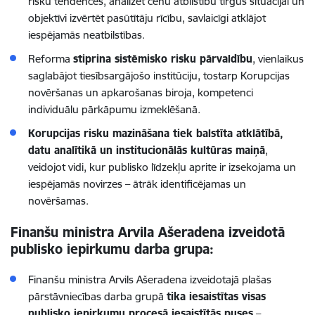
risku tendences, analizēt cenu atbilstību tirgus situācijai un
objektīvi izvērtēt pasūtītāju rīcību, savlaicīgi atklājot
iespējamās neatbilstības.
Reforma
stiprina sistēmisko risku pārvaldību
, vienlaikus
saglabājot tiesībsargājošo institūciju, tostarp Korupcijas
novēršanas un apkarošanas biroja, kompetenci
individuālu pārkāpumu izmeklēšanā.
Korupcijas risku mazināšana tiek balstīta atklātībā,
datu analītikā un institucionālās kultūras maiņā
,
veidojot vidi, kur publisko līdzekļu aprite ir izsekojama un
iespējamās novirzes – ātrāk identificējamas un
novēršamas.
Finanšu ministra Arvila Ašeradena izveidotā
publisko iepirkumu darba grupa:
Finanšu ministra Arvils Ašeradena izveidotajā plašas
pārstāvniecības darba grupā
tika
iesaistītas visas
publisko iepirkumu procesā iesaistītās puses
–