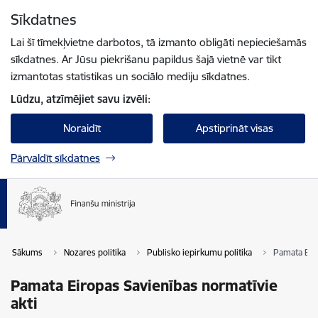
Pāriet uz lapas saturu
Sīkdatnes
Spied
lai meklētu
Enter
Lai šī tīmekļvietne darbotos, tā izmanto obligāti nepieciešamās
sīkdatnes. Ar Jūsu piekrišanu papildus šajā vietnē var tikt
izmantotas statistikas un sociālo mediju sīkdatnes.
Lūdzu, atzīmējiet savu izvēli:
Noraidīt
Apstiprināt visas
Pārvaldīt sīkdatnes
Sākums
Nozares politika
Publisko iepirkumu politika
Pamata Eiro
Pamata Eiropas Savienības normatīvie
akti