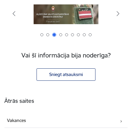
Vai šī informācija bija noderīga?
Sniegt atsauksmi
Kājene
Ātrās saites
Vakances