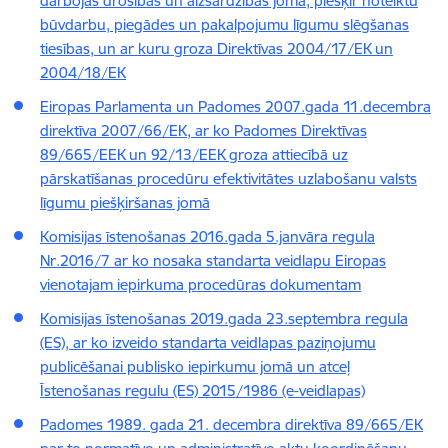
darbojas drošības un aizsardzības jomā, piešķir noteiktu
būvdarbu, piegādes un pakalpojumu līgumu slēgšanas
tiesības, un ar kuru groza Direktīvas 2004/17/EK un
2004/18/EK
Eiropas Parlamenta un Padomes 2007.gada 11.decembra
direktīva 2007/66/EK, ar ko Padomes Direktīvas
89/665/EEK un 92/13/EEK groza attiecībā uz
pārskatīšanas procedūru efektivitātes uzlabošanu valsts
līgumu piešķiršanas jomā
Komisijas īstenošanas 2016.gada 5.janvāra regula
Nr.2016/7 ar ko nosaka standarta veidlapu Eiropas
vienotajam iepirkuma procedūras dokumentam
Komisijas īstenošanas 2019.gada 23.septembra regula
(ES), ar ko izveido standarta veidlapas paziņojumu
publicēšanai publisko iepirkumu jomā un atceļ
Īstenošanas regulu (ES) 2015/1986 (e-veidlapas)
Padomes 1989. gada 21. decembra direktīva 89/665/EK