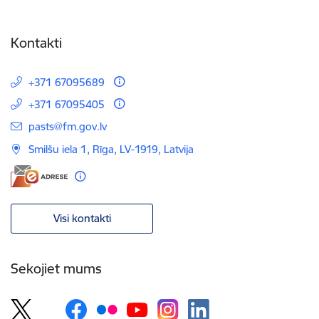
Kontakti
+371 67095689
+371 67095405
E-pasts:
pasts@fm.gov.lv
Smilšu iela 1, Rīga, LV-1919, Latvija
Visi kontakti
Sekojiet mums