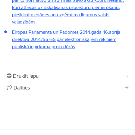
par to normatīvo un administratīvo aktu koordinēšanu,
kuri attiecas uz izskatīšanas procedūru piemērošanu,
piešķirot piegādes un uzņēmuma līgumus valsts
vajadzībām
Eiropas Parlamenta un Padomes 2014.gada 16.aprīļa
direktīva 2014/55/ES par elektroniskajiem rēķiniem
publiskā iepirkuma procedūrās
Drukāt lapu
Dalīties