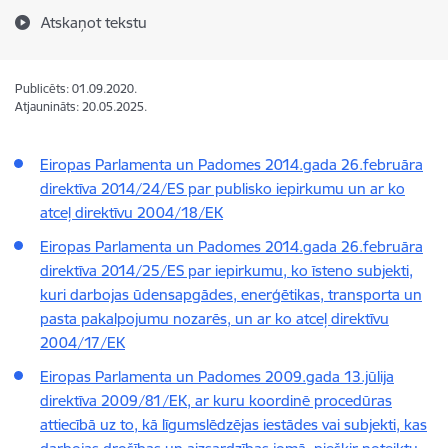
Atskaņot tekstu
Publicēts: 01.09.2020.
Atjaunināts: 20.05.2025.
Eiropas Parlamenta un Padomes 2014.gada 26.februāra
direktīva 2014/24/ES par publisko iepirkumu un ar ko
atceļ direktīvu 2004/18/EK
Eiropas Parlamenta un Padomes 2014.gada 26.februāra
direktīva 2014/25/ES par iepirkumu, ko īsteno subjekti,
kuri darbojas ūdensapgādes, enerģētikas, transporta un
pasta pakalpojumu nozarēs, un ar ko atceļ direktīvu
2004/17/EK
Eiropas Parlamenta un Padomes 2009.gada 13.jūlija
direktīva 2009/81/EK, ar kuru koordinē procedūras
attiecībā uz to, kā līgumslēdzējas iestādes vai subjekti, kas