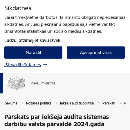
Pāriet uz lapas saturu
Sīkdatnes
Spied
lai meklētu
Enter
Lai šī tīmekļvietne darbotos, tā izmanto obligāti nepieciešamās
sīkdatnes. Ar Jūsu piekrišanu papildus šajā vietnē var tikt
izmantotas statistikas un sociālo mediju sīkdatnes.
Lūdzu, atzīmējiet savu izvēli:
Noraidīt
Apstiprināt visas
Pārvaldīt sīkdatnes
Sākums
Nozares politika
Iekšējā audita politika
Pārskati
Pār
Pārskats par iekšējā audita sistēmas
darbību valsts pārvaldē 2024.gadā