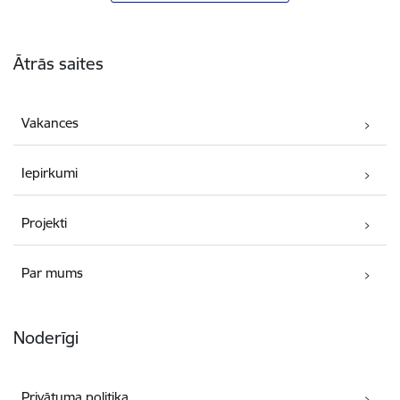
Kājene
Ātrās saites
Vakances
Iepirkumi
Projekti
Par mums
Noderīgi
Privātuma politika