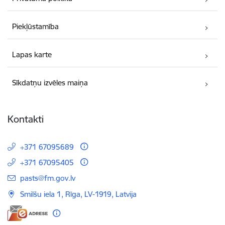
Piekļūstamība
Lapas karte
Sīkdatņu izvēles maiņa
Kontakti
+371 67095689
+371 67095405
E-pasts:
pasts@fm.gov.lv
Smilšu iela 1, Rīga, LV-1919, Latvija