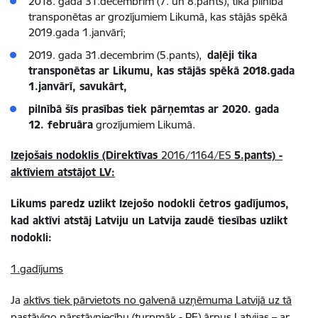
2018. gada 31.decembrim (7. un 8.pants), tika pilnībā
transponētas ar grozījumiem Likumā, kas stājās spēkā
2019.gada 1.janvārī;
2019. gada 31.decembrim (5.pants),
daļēji tika
transponētas ar Likumu, kas stājās spēkā 2018.gada
1.janvārī, savukārt,
pilnībā šīs prasības tiek pārņemtas ar 2020. gada
12. februāra
grozījumiem Likumā.
Izejošais nodoklis (Direktīvas
2016/1164/ES
5.pants) -
aktīviem atstājot LV:
Likums paredz uzlikt Izejošo nodokli četros gadījumos,
kad aktīvi atstāj Latviju un Latvija zaudē tiesības uzlikt
nodokli:
1.gadījums
Ja
aktīvs tiek pārvietots no galvenā uzņēmuma Latvijā uz tā
pastāvīgo pārstāvniecību (turpmāk - PE) ārpus Latvijas
– ar