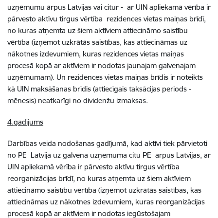
uzņēmumu ārpus Latvijas vai citur - ar UIN apliekamā vērība ir
pārvesto aktīvu tirgus vērtība rezidences vietas maiņas brīdī,
no kuras atņemta uz šiem aktīviem attiecināmo saistību
vērtība (izņemot uzkrātās saistības, kas attiecināmas uz
nākotnes izdevumiem, kuras rezidences vietas maiņas
procesā kopā ar aktīviem ir nodotas jaunajam galvenajam
uzņēmumam). Un rezidences vietas maiņas brīdis ir noteikts
kā UIN maksāšanas brīdis (attiecīgais taksācijas periods -
mēnesis) neatkarīgi no dividenžu izmaksas.
4.gadījums
Darbības veida nodošanas gadījumā, kad aktīvi tiek pārvietoti
no PE Latvijā uz galvenā uzņēmuma citu PE ārpus Latvijas, ar
UIN apliekamā vērība ir pārvesto aktīvu tirgus vērtība
reorganizācijas brīdī, no kuras atņemta uz šiem aktīviem
attiecināmo saistību vērtība (izņemot uzkrātās saistības, kas
attiecināmas uz nākotnes izdevumiem, kuras reorganizācijas
procesā kopā ar aktīviem ir nodotas iegūstošajam