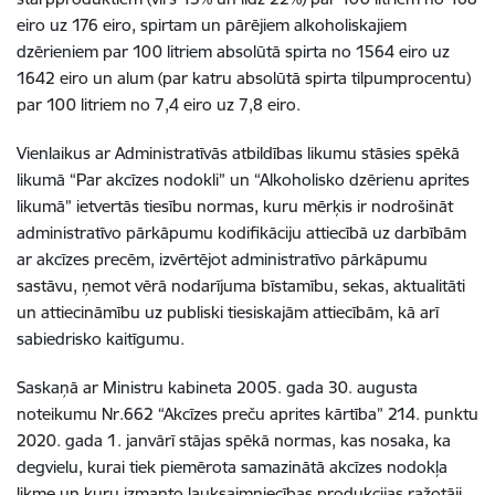
eiro uz 176 eiro, spirtam un pārējiem alkoholiskajiem
dzērieniem par 100 litriem absolūtā spirta no 1564 eiro uz
1642 eiro un alum (par katru absolūtā spirta tilpumprocentu)
par 100 litriem no 7,4 eiro uz 7,8 eiro.
Vienlaikus ar Administratīvās atbildības likumu stāsies spēkā
likumā “Par akcīzes nodokli” un “Alkoholisko dzērienu aprites
likumā” ietvertās tiesību normas, kuru mērķis ir nodrošināt
administratīvo pārkāpumu kodifikāciju attiecībā uz darbībām
ar akcīzes precēm, izvērtējot administratīvo pārkāpumu
sastāvu, ņemot vērā nodarījuma bīstamību, sekas, aktualitāti
un attiecināmību uz publiski tiesiskajām attiecībām, kā arī
sabiedrisko kaitīgumu.
Saskaņā ar Ministru kabineta 2005. gada 30. augusta
noteikumu Nr.662 “Akcīzes preču aprites kārtība” 214. punktu
2020. gada 1. janvārī stājas spēkā normas, kas nosaka, ka
degvielu, kurai tiek piemērota samazinātā akcīzes nodokļa
likme un kuru izmanto lauksaimniecības produkcijas ražotāji,