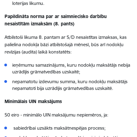
loterijas likumu.
Papildināta norma par ar saimniecisko darbību
nesaistītām izmaksām (8. pants)
Atbilstoši likuma 8. pantam ar S/D nesaistītas izmaksas, kas
palielina nodokļa bāzi atbilstošajā mēnesī, būs arī nodokļu
revīzijas (audita) laikā konstatēts:
ieņēmumu samazinājums, kuru nodokļu maksātājs nebija
uzrādījis grāmatvedības uzskaitē;
nepamatotu izdevumu summa, kuru nodokļu maksātājs
nepamatoti bija uzrādījis grāmatvedības uzskaitē.
Minimālais UIN maksājums
50 eiro - minimālo UIN maksājumu nepiemēros, ja:
sabiedrībai uzsākts maksātnespējas process;