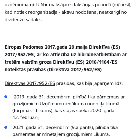
uzņēmumam). UIN ir maksājams taksācijas periodā (mēnesī),
kad notiek reorganizācija - aktīvu nodošana, neatkarīgi no
dividenžu sadales.
Eiropas Padomes 2017.gada 29.maija Direktīva (ES)
2017/952/ES, ar ko attiecībā uz hibrīdneatbilstībām ar
trešām valstīm groza Direktīvu (ES) 2016/1164/ES
noteiktās prasības (Direktīva 2017/952/ES)
Direktīvas 2017/952/ES
prasības, kas bija jāpārņem līdz:
2019. gada 31. decembrim, pilnībā tika pārņemtas ar
grozījumiem Uzņēmumu ienākuma nodokļa likumā
(turpmāk - Likums), kas stājās spēkā 2020. gada
12. februārī;
2021. gada 31. decembrim (9.a pants), pilnībā tika
pārņemtas ar minētajiem grozījumiem Likumā.