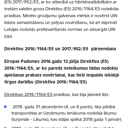
(ES) 2017/952/ES, ar ko attiecībā uz hibrīdneatbilstībām ar
trešām valstīm groza Direktīvu (ES) 2016/1164/ES noteiktās
prasības. Minēto grozījumu galvenais mērķis ir novērst UIN
bāzes samazināšanu un peļņas novirzīšanu, kā arī stiprināt
Latvijas nodokļu pretizvairīšanās normas un aizsargāt UIN
bāzi.
Direktīvu 2016/1164/ES un 2017/952/ES pārņemšana
Eiropas Padomes 2016.gada 12.jūlija Direktīva (ES)
2016/1164/ES, ar ko paredz noteikumus tādas nodokļu
apiešanas prakses novēršanai, kas tieši iespaido iekšējā
tirgus darbību (Direktīva 2016/1164/ES)
Direktīvas 2016/1164/ES
prasības, kas bija jāievieš līdz:
2018. gada 31.decembrim (4. un 6.pants), tika pilnībā
transponētas ar Uzņēmumu ienākuma nodokļa likumu
(turpmāk – Likums), kas stājās spēkā 2018.gada 1.janvārī;