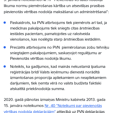
likuma normu piemērošanas kārtība un atsevišķas prasības
pievienotās vērtības nodokļa maksāšanai un administrēšanai”:
Paskaidrots, ka PVN atbrīvojums tiek piemērots arī tad, ja
medicīnas pakalpojums tiek sniegts citas ārstniecības
iestādes pacientam, pamatojoties uz rakstveida
vienošanos, kas noslēgta starp ārstniecības iestādēm.
Precizēts atbrīvojums no PVN piemērošanas zobu tehniķu
sniegtajiem pakalpojumiem, saskaņojot regulējumu ar
Pievienotās vērtības nodokļa likumu.
Noteikts, ka gadījumos, kad mainās nekustamā īpašuma
reģistrācijas brīdī Valsts ieņēmumu dienestā norādītā
izmantošanas proporcija apliekamiem un neapliekamiem
darījumiem, tiek ņemta vērā no valsts budžeta faktiski
atskaitītā priekšnodokļa summa.
2020. gadā plānotas izmaiņas Ministru kabineta 2013. gada
15. janvāra noteikumos
Nr. 40 "Noteikumi par pievienotās
vērtības nodokļa deklarācijām"
attiecībā uz PVN deklarācijas