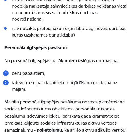
nodokļa maksātāja saimnieciskās darbības veikšanas vietai
un nepieciešams šīs saimnieciskās darbības
nodrošināšanai;
nav noteikts pretpienākums (arī labprātīgi neveic darbības,
kuras uzskatāmas par atlīdzību).
Personāla ilgtspējas pasākumi
No personāla ilgtspējas pasākumiem izslēgtas normas par:
bēru pabalstiem;
izdevumiem par darbinieku nogādāšanu no darba uz
mājām.
Mainīta personāla ilgtspējas pasākuma normas piemērošana
sociālās infrastruktūras objektiem - personāla ilgtspējas
pasākumu izdevumos iekļauj pārskata gadā grāmatvedībā
izmaksās iekļauto sociālās infrastruktūras aktīvu vērtības
samazinājumu -
nolietojumu
, kā arī šo aktīvu atlikušo vērtību,