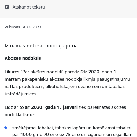
Atskaņot tekstu
Publicēts: 26.08.2020.
Izmaiņas netiešo nodokļu jomā
Akcīzes nodoklis
Likums “Par akcīzes nodokli” paredz līdz 2020. gada 1.
martam pakāpenisku akcīzes nodokļa likmju paaugstinājumu
naftas produktiem, alkoholiskajiem dzērieniem un tabakas
izstrādājumiem.
Līdz ar to
ar 2020. gada 1. janvāri
tiek palielinātas akcīzes
nodokļa likmes:
smēķējamai tabakai, tabakas lapām un karsējamai tabakai
par 1000 g no 70 eiro uz 75 eiro un cigāriem un cigarillām