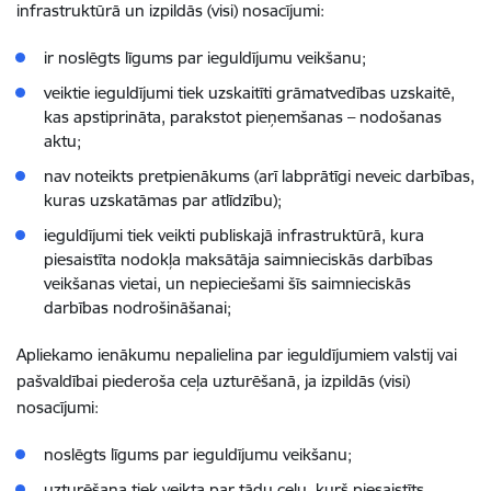
infrastruktūrā un izpildās (visi) nosacījumi:
ir noslēgts līgums par ieguldījumu veikšanu;
veiktie ieguldījumi tiek uzskaitīti grāmatvedības uzskaitē,
kas apstiprināta, parakstot pieņemšanas – nodošanas
aktu;
nav noteikts pretpienākums (arī labprātīgi neveic darbības,
kuras uzskatāmas par atlīdzību);
ieguldījumi tiek veikti publiskajā infrastruktūrā, kura
piesaistīta nodokļa maksātāja saimnieciskās darbības
veikšanas vietai, un nepieciešami šīs saimnieciskās
darbības nodrošināšanai;
Apliekamo ienākumu nepalielina par ieguldījumiem valstij vai
pašvaldībai piederoša ceļa uzturēšanā, ja izpildās (visi)
nosacījumi:
noslēgts līgums par ieguldījumu veikšanu;
uzturēšana tiek veikta par tādu ceļu, kurš piesaistīts