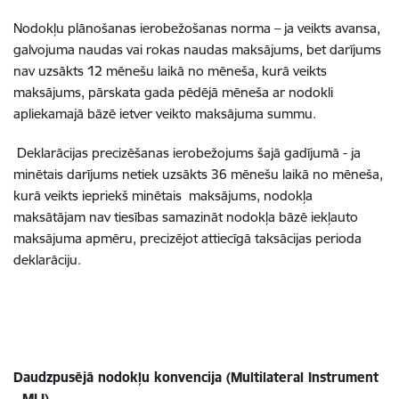
Nodokļu plānošanas ierobežošanas norma – ja veikts avansa,
galvojuma naudas vai rokas naudas maksājums, bet darījums
nav uzsākts 12 mēnešu laikā no mēneša, kurā veikts
maksājums, pārskata gada pēdējā mēneša ar nodokli
apliekamajā bāzē ietver veikto maksājuma summu.
Deklarācijas precizēšanas ierobežojums šajā gadījumā - ja
minētais darījums netiek uzsākts 36 mēnešu laikā no mēneša,
kurā veikts iepriekš minētais maksājums, nodokļa
maksātājam nav tiesības samazināt nodokļa bāzē iekļauto
maksājuma apmēru, precizējot attiecīgā taksācijas perioda
deklarāciju.
Daudzpusējā nodokļu konvencija (Multilateral Instrument
- MLI)