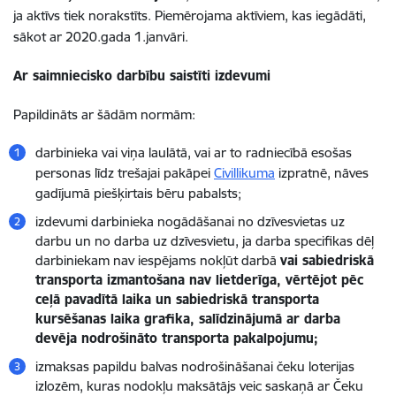
ja aktīvs tiek norakstīts. Piemērojama aktīviem, kas iegādāti,
sākot ar 2020.gada 1.janvāri.
Ar saimniecisko darbību saistīti izdevumi
Papildināts ar šādām normām:
darbinieka vai viņa laulātā, vai ar to radniecībā esošas
personas līdz trešajai pakāpei
Civillikuma
izpratnē, nāves
gadījumā piešķirtais bēru pabalsts;
izdevumi darbinieka nogādāšanai no dzīvesvietas uz
darbu un no darba uz dzīvesvietu, ja darba specifikas dēļ
darbiniekam nav iespējams nokļūt darbā
vai sabiedriskā
transporta izmantošana nav lietderīga, vērtējot pēc
ceļā pavadītā laika un sabiedriskā transporta
kursēšanas laika grafika, salīdzinājumā ar darba
devēja nodrošināto transporta pakalpojumu;
izmaksas papildu balvas nodrošināšanai čeku loterijas
izlozēm, kuras nodokļu maksātājs veic saskaņā ar Čeku