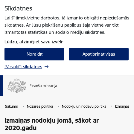
Pāriet uz lapas saturu
Sīkdatnes
Spied
lai meklētu
Enter
Lai šī tīmekļvietne darbotos, tā izmanto obligāti nepieciešamās
sīkdatnes. Ar Jūsu piekrišanu papildus šajā vietnē var tikt
izmantotas statistikas un sociālo mediju sīkdatnes.
Lūdzu, atzīmējiet savu izvēli:
Noraidīt
Apstiprināt visas
Pārvaldīt sīkdatnes
Sākums
Nozares politika
Nodokļu un nodevu politika
Izmaiņas n
Izmaiņas nodokļu jomā, sākot ar
2020.gadu