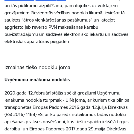
un tās pielikumu aizpildīšanu, pamatojoties uz veiktajiem
grozījumiem Pievienotās vērtības nodokļa likumā, ieviešot tā
sauktos “ātros vienkāršošanas pasākumus” un atceļot
apgriezto jeb reverso PVN maksāšanas kārtību
būvizstrādājumu un sadzīves elektronisko iekārtu un sadzīves
elektriskās aparatūras piegādēm.
Izmaiņas tiešo nodokļu jomā
Uzņēmumu ienākuma nodoklis
2020.gada 12.februārī stājās spēkā grozījumi Uzņēmumu
ienākuma nodokļa (turpmāk - UIN) jomā, ar kuriem tika pilnībā
transponētas Eiropas Padomes 2016.gada 12.jūlija Direktīvas
(ES) 2016/1164/ES, ar ko paredz noteikumus tādas nodokļu
apiešanas prakses novēršanai, kas tieši iespaido iekšējā tirgus
darbību, un Eiropas Padomes 2017.gada 29.maija Direktīvas