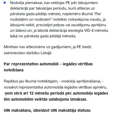
Nodokļa piemaksai, kas veidojas PE pēc labojumiem
deklarācijā par taksācijas periodu, kurš attiecas uz
pārskata gada pēdējo mēnesi, nepiemēro likumā "Par
nodokļiem un nodevām" noteikto nokavējuma naudu, ja
labojumi veikti, precizējot peļņas vai zaudējumu aprēķinu
un bilanci un, ja labotā deklarācija iesniegta VID 4 mēnešu
laikā no pārskata gada pēdējā mēneša.
Minētais nav attiecināms uz gadījumiem, ja PE beidz
saimniecisko darbību Latvijā.
Par reprezentatīvo automobili – iegādes vērtības
noteikšana
Papildus jau likumā noteiktajam, - nodokļa aprēķināšanai, -
nosakot reprezentatīva automobiļa iegādes vērtības apmēru,
ņem vērā arī 12 mēnešu periodā pēc automobiļa iegādes
šim automobilim veiktās uzlabojuma izmaksas.
UIN maksāšana, izbeidzot UIN maksātāja statusu