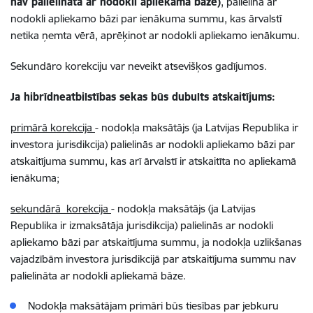
nav palielināta ar nodokli apliekamā bāze)
, palielina ar
nodokli apliekamo bāzi par ienākuma summu, kas ārvalstī
netika ņemta vērā, aprēķinot ar nodokli apliekamo ienākumu.
Sekundāro korekciju var neveikt atsevišķos gadījumos.
Ja hibrīdneatbilstības sekas būs dubults atskaitījums:
primārā korekcija
- nodokļa maksātājs (ja Latvijas Republika ir
investora jurisdikcija) palielinās ar nodokli apliekamo bāzi par
atskaitījuma summu, kas arī ārvalstī ir atskaitīta no apliekamā
ienākuma;
sekundārā korekcija
- nodokļa maksātājs (ja Latvijas
Republika ir izmaksātāja jurisdikcija) palielinās ar nodokli
apliekamo bāzi par atskaitījuma summu, ja nodokļa uzlikšanas
vajadzībām investora jurisdikcijā par atskaitījuma summu nav
palielināta ar nodokli apliekamā bāze.
Nodokļa maksātājam primāri būs tiesības par jebkuru