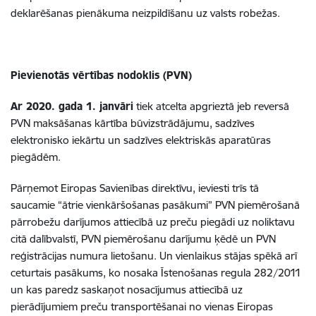
deklarēšanas pienākuma neizpildīšanu uz valsts robežas.
Pievienotās vērtības nodoklis (PVN)
Ar 2020. gada 1. janvāri
tiek atcelta apgrieztā jeb reversā
PVN maksāšanas kārtība būvizstrādājumu, sadzīves
elektronisko iekārtu un sadzīves elektriskās aparatūras
piegādēm.
Pārņemot Eiropas Savienības direktīvu, ieviesti trīs tā
saucamie “ātrie vienkāršošanas pasākumi” PVN piemērošanā
pārrobežu darījumos attiecībā uz preču piegādi uz noliktavu
citā dalībvalstī, PVN piemērošanu darījumu ķēdē un PVN
reģistrācijas numura lietošanu. Un vienlaikus stājas spēkā arī
ceturtais pasākums, ko nosaka Īstenošanas regula 282/2011
un kas paredz saskaņot nosacījumus attiecībā uz
pierādījumiem preču transportēšanai no vienas Eiropas