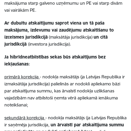
maksājuma starp galveno uzņēmumu un PE vai starp divām
vai vairākām PE.
Ar dubultu atskaitījumu saprot viena un tā paša
maksājuma, izdevumu vai zaudējumu atskaitīšanu to
izcelsmes jurisdikcijā
(maksātāja jurisdikcija)
un citā
jurisdikcijā
(investora jurisdikcija).
Ja hibrīdneatbilstības sekas būs atskaitījums bez
iekļaušanas:
primārā korekcija
- nodokļa maksātājs (ja Latvijas Republika ir
izmaksātāja jurisdikcija) palielinās ar nodokli apliekamo bāzi
par atskaitījuma summu, kas ārvalstī nodokļa uzlikšanas
vajadzībām nav atbilstoši ņemta vērā apliekamā ienākuma
noteikšanai;
sekundārā korekcija
- nodokļa maksātājs (ja Latvijas Republika
ir saņēmēja jurisdikcija,
un ārvalstī par atskaitījuma summu