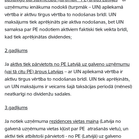
uzņēmumu ienākuma nodokli (turpmāk – UIN) apliekamā
vērtība ir aktīvu tirgus vērtība to nodošanas brīdī. UIN
maksājums tiek aprēķināts pie aktīva nodošanas, bet UIN
samaksa par PE nodotiem aktīviem faktiski tiek veikta brīdī,
kad tiek aprēķinātas dividendes;
2.gadījums
Ja
aktīvs tiek pārvietots no PE Latvijā uz galveno uzņēmumu
(vai tā citu PE) ārpus Latvijas
– ar UIN apliekamā vērtība ir
aktīvu tirgus vērtība to nodošanas brīdī. UIN tiek aprēķināts,
un UIN maksājums ir veicams šajā taksācijas periodā (mēnesī)
neatkarīgi no dividenžu sadales.
3.gadījums
Ja notiek uzņēmuma
rezidences vietas maiņa
(Latvija no
galvenā uzņēmuma vietas kļūst par PE atrašanās vietu), un
aktīvi tiek atbilstoši pārvietoti - no PE (Latvijā) uz galveno