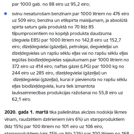
par 1000 gab. no 88 eiro uz 95,2 eiro;
svinu nesaturošam benzīnam par 1000 litriem no 476 eiro
uz 509 eiro; benzīna un etilspirta maisījumam, ja absolūtā
spirta saturs gala produktā no 70 līdz 85
tilpumprocentiem no kopējā produkta daudzuma
(degviela E85) par 1000 litriem no 142,8 eiro uz 152,7
eiro; dīzeļdegvielai (gāzeļļai), petrolejai, degvieleļļai un
dīzeļdegvielas un rapšu sēklu eļļas vai no rapšu sēklu eļļas
iegūtas biodīzeļdegvielas sajaukumam par 1000 litriem no
372 eiro uz 414 eiro; naftas gāzei (LPG) par 1000 kg no
244 eiro uz 285 eiro, dīzeļdegvielai (gāzeļļai) un
dīzeļdegvielai (gāzeļļai), kurai ir pievienota no rapšu sēklu
eļļas biodīzeļdegviela, kura tiek izmantota
lauksaimniecības produkcijas ražošanai no 55,8 eiro uz
62,1 eiro.
2020. gada 1. martā
tika palielinātas akcīzes nodokļa likmes
vīnam, raudzētiem dzērieniem (virs 6%) un starpproduktiem
(līdz 15%) par 100 litriem no 101 eiro uz 106 eiro,
starpproduktiem (virs 15% un līdz 22%) par 100 litriem no 168