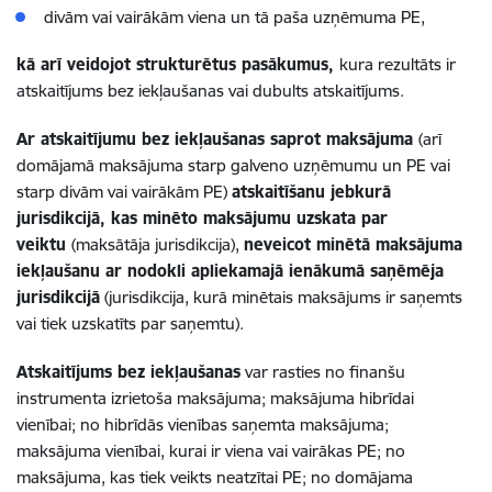
divām vai vairākām viena un tā paša uzņēmuma PE,
kā arī veidojot strukturētus pasākumus,
kura rezultāts ir
atskaitījums bez iekļaušanas vai dubults atskaitījums.
Ar atskaitījumu bez iekļaušanas saprot maksājuma
(arī
domājamā maksājuma starp galveno uzņēmumu un PE vai
starp divām vai vairākām PE)
atskaitīšanu jebkurā
jurisdikcijā, kas minēto maksājumu uzskata par
veiktu
(maksātāja jurisdikcija),
neveicot minētā maksājuma
iekļaušanu ar nodokli apliekamajā ienākumā saņēmēja
jurisdikcijā
(jurisdikcija, kurā minētais maksājums ir saņemts
vai tiek uzskatīts par saņemtu).
Atskaitījums bez iekļaušanas
var rasties no finanšu
instrumenta izrietoša maksājuma; maksājuma hibrīdai
vienībai; no hibrīdās vienības saņemta maksājuma;
maksājuma vienībai, kurai ir viena vai vairākas PE; no
maksājuma, kas tiek veikts neatzītai PE; no domājama