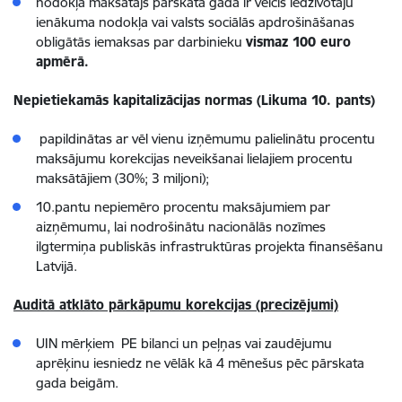
nodokļa maksātājs pārskata gadā ir veicis iedzīvotāju
ienākuma nodokļa vai valsts sociālās apdrošināšanas
obligātās iemaksas par darbinieku
vismaz 100 euro
apmērā.
Nepietiekamās kapitalizācijas normas (Likuma 10. pants)
papildinātas ar vēl vienu izņēmumu palielinātu procentu
maksājumu korekcijas neveikšanai lielajiem procentu
maksātājiem (30%; 3 miljoni);
10.pantu nepiemēro procentu maksājumiem par
aizņēmumu, lai nodrošinātu nacionālās nozīmes
ilgtermiņa publiskās infrastruktūras projekta finansēšanu
Latvijā.
Auditā atklāto pārkāpumu korekcijas (precizējumi)
UIN mērķiem PE bilanci un peļņas vai zaudējumu
aprēķinu iesniedz ne vēlāk kā 4 mēnešus pēc pārskata
gada beigām.