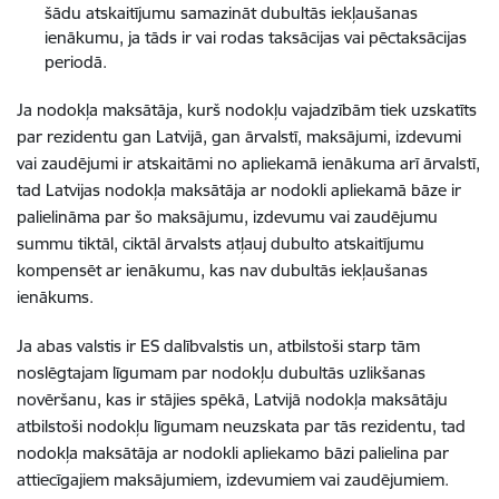
šādu atskaitījumu samazināt dubultās iekļaušanas
ienākumu, ja tāds ir vai rodas taksācijas vai pēctaksācijas
periodā.
Ja nodokļa maksātāja, kurš nodokļu vajadzībām tiek uzskatīts
par rezidentu gan Latvijā, gan ārvalstī, maksājumi, izdevumi
vai zaudējumi ir atskaitāmi no apliekamā ienākuma arī ārvalstī,
tad Latvijas nodokļa maksātāja ar nodokli apliekamā bāze ir
palielināma par šo maksājumu, izdevumu vai zaudējumu
summu tiktāl, ciktāl ārvalsts atļauj dubulto atskaitījumu
kompensēt ar ienākumu, kas nav dubultās iekļaušanas
ienākums.
Ja abas valstis ir ES dalībvalstis un, atbilstoši starp tām
noslēgtajam līgumam par nodokļu dubultās uzlikšanas
novēršanu, kas ir stājies spēkā, Latvijā nodokļa maksātāju
atbilstoši nodokļu līgumam neuzskata par tās rezidentu, tad
nodokļa maksātāja ar nodokli apliekamo bāzi palielina par
attiecīgajiem maksājumiem, izdevumiem vai zaudējumiem.