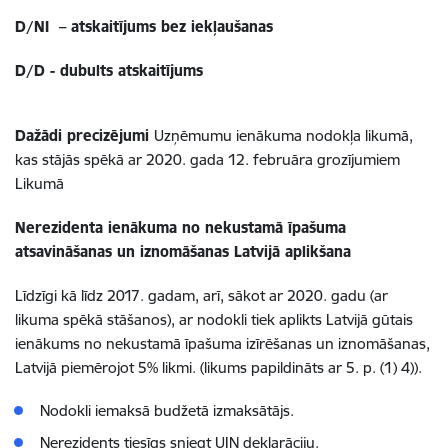
D/NI – atskaitījums bez iekļaušanas
D/D - dubults atskaitījums
Dažādi precizējumi
Uzņēmumu ienākuma nodokļa likumā,
kas stājās spēkā ar 2020. gada 12. februāra grozījumiem
Likumā
Nerezidenta ienākuma no nekustamā īpašuma
atsavināšanas un iznomāšanas Latvijā aplikšana
Līdzīgi kā līdz 2017. gadam, arī, sākot ar 2020. gadu (ar
likuma spēkā stāšanos), ar nodokli tiek aplikts Latvijā gūtais
ienākums no nekustamā īpašuma izīrēšanas un iznomāšanas,
Latvijā piemērojot 5% likmi. (likums papildināts ar 5. p. (1) 4)).
Nodokli iemaksā budžetā izmaksātājs.
Nerezidents tiesīgs sniegt UIN deklarāciju.