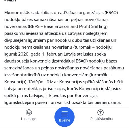
Ekonomiskās sadarbības un attīstības organizācijas (ESAO)
nodokļu bāzes samazināšanas un peļņas novirzīšanas
novēršanas (BEPS – Base Erosion and Profit Shifting)
pasākumu ieviešanā attiecībā uz Latvijas noslēgtajiem
divpusējiem līgumiem par nodokļu dubultās uzlikšanas un
nodokļu nemaksāšanas novēršanu (turpmāk – nodokļu
līgumi) 2020. gada 1. februārī Latvijā stājusies spēkā
daudzpusējā konvencija (izstrādājusi ESAO) nodokļu bāzes
samazināšanas un peļņas novirzīšanas novēršanas pasākumu
ieviešanai attiecībā uz nodokļu konvencijām (turpmāk –
Konvencija). Tādējādi, līdz ar Konvencijas spēkā stāšanās brīdi
Latvija un noteiktas jurisdikcijas, kurās Konvencija ir stājusies
spēkā pirms Latvijas, ir kļuvušas par Konvencijas
līgumslēdzējām pusēm, un var tikt uzsākta tās piemērošana.
Latvija ir izvēlējusies piemērot tikai un vienīgi tās Konvencijas
normas, kas nodrošina BEPS pasākuma plāna minimālā
Language
Piekļūstamība
Izvēlne
standarta (ietverts 6. un 14. aktivitātēs) attiecībā uz nodokļu