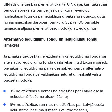
UIN atlaidi ir tiesības piemērot tikai tai UIN daļai, kas taksācijas
periodā aprēķināta par peļņas daļu, kura, ievērojot
noslēgtajos līgumos par ieguldījumu veikšanu noteikto, gūta
no saimnieciskās darbības, par kuru SEZ vai BO pārvalde
izsniegusi atļauju piemērot tiešo nodokļu atvieglojumus.
Alternatīvo ieguldījumu fondu un ieguldījumu fondu
izmaksas
Ja izmaksa tiek veikta nerezidentam kā ieguldījumu fonda vai
alternatīvo ieguldījumu fonda dalībniekam, tad Likums paredz
pienākumu ieguldījumu pārvaldes sabiedrībai vai alternatīvo
ieguldījumu fonda pārvaldniekam ieturēt un ieskaitīt valsts
budžetā nodokli:
3% no atlīdzības summas no atlīdzības par Latvijā esoša
nekustamā īpašuma atsavināšanu;
5% no atlīdzības summas no atlīdzības par Latvijā esoša
nekustamā īpašuma izīrēšanu vai iznomāšanu;