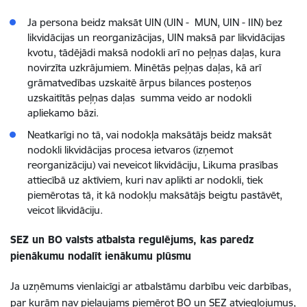
Ja persona beidz maksāt UIN (UIN - MUN, UIN - IIN) bez
likvidācijas un reorganizācijas, UIN maksā par likvidācijas
kvotu, tādējādi maksā nodokli arī no peļņas daļas, kura
novirzīta uzkrājumiem. Minētās peļņas daļas, kā arī
grāmatvedības uzskaitē ārpus bilances posteņos
uzskaitītās peļņas daļas summa veido ar nodokli
apliekamo bāzi.
Neatkarīgi no tā, vai nodokļa maksātājs beidz maksāt
nodokli likvidācijas procesa ietvaros (izņemot
reorganizāciju) vai neveicot likvidāciju, Likuma prasības
attiecībā uz aktīviem, kuri nav aplikti ar nodokli, tiek
piemērotas tā, it kā nodokļu maksātājs beigtu pastāvēt,
veicot likvidāciju.
​​SEZ un BO valsts atbalsta regulējums, kas paredz
pienākumu nodalīt ienākumu plūsmu
Ja uzņēmums vienlaicīgi ar atbalstāmu darbību veic darbības,
par kurām nav pieļaujams piemērot BO un SEZ atvieglojumus,