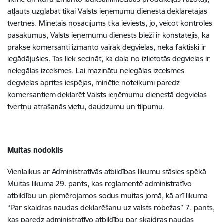
atļauts uzglabāt tikai Valsts ieņēmumu dienesta deklarētajās
tvertnēs. Minētais nosacījums tika ieviests, jo, veicot kontroles
pasākumus, Valsts ieņēmumu dienests bieži ir konstatējis, ka
praksē komersanti izmanto vairāk degvielas, nekā faktiski ir
iegādājušies. Tas liek secināt, ka daļa no izlietotās degvielas ir
nelegālas izcelsmes. Lai mazinātu nelegālas izcelsmes
degvielas aprites iespējas, minētie noteikumi paredz
komersantiem deklarēt Valsts ieņēmumu dienestā degvielas
tvertņu atrašanās vietu, daudzumu un tilpumu.
Muitas nodoklis
Vienlaikus ar Administratīvās atbildības likumu stāsies spēkā
Muitas likuma 29. pants, kas reglamentē administratīvo
atbildību un piemērojamos sodus muitas jomā, kā arī likuma
“Par skaidras naudas deklarēšanu uz valsts robežas” 7. pants,
kas paredz administratīvo atbildību par skaidras naudas