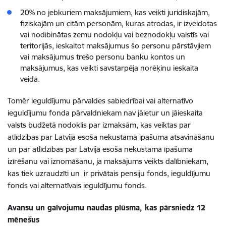
20% no jebkuriem maksājumiem, kas veikti juridiskajām,
fiziskajām un citām personām, kuras atrodas, ir izveidotas
vai nodibinātas zemu nodokļu vai beznodokļu valstīs vai
teritorijās, ieskaitot maksājumus šo personu pārstāvjiem
vai maksājumus trešo personu banku kontos un
maksājumus, kas veikti savstarpēja norēķinu ieskaita
veidā.
Tomēr ieguldījumu pārvaldes sabiedrībai vai alternatīvo
ieguldījumu fonda pārvaldniekam nav jāietur un jāieskaita
valsts budžetā nodoklis par izmaksām, kas veiktas par
atlīdzības par Latvijā esoša nekustamā īpašuma atsavināšanu
un par atlīdzības par Latvijā esoša nekustamā īpašuma
izīrēšanu vai iznomāšanu, ja maksājums veikts dalībniekam,
kas tiek uzraudzīti un ir privātais pensiju fonds, ieguldījumu
fonds vai alternatīvais ieguldījumu fonds.
Avansu un galvojumu naudas plūsma, kas pārsniedz 12
mēnešus