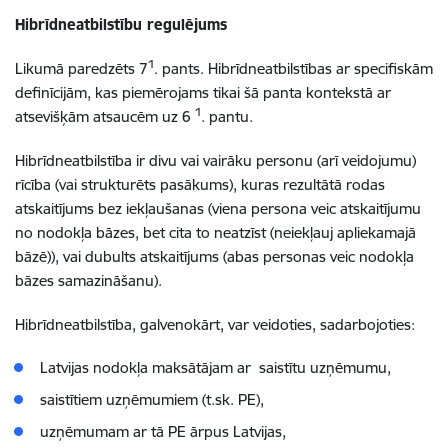
Hibrīdneatbilstību regulējums
1
Likumā paredzēts 7
. pants. Hibrīdneatbilstības ar specifiskām
definīcijām, kas piemērojams tikai šā panta kontekstā ar
1
atsevišķām atsaucēm uz 6
. pantu.
Hibrīdneatbilstība ir divu vai vairāku personu (arī veidojumu)
rīcība (vai strukturēts pasākums), kuras rezultātā rodas
atskaitījums bez iekļaušanas (viena persona veic atskaitījumu
no nodokļa bāzes, bet cita to neatzīst (neiekļauj apliekamajā
bāzē)), vai dubults atskaitījums (abas personas veic nodokļa
bāzes samazināšanu).
Hibrīdneatbilstība, galvenokārt, var veidoties, sadarbojoties:
Latvijas nodokļa maksātājam ar saistītu uzņēmumu,
saistītiem uzņēmumiem (t.sk. PE),
uzņēmumam ar tā PE ārpus Latvijas,