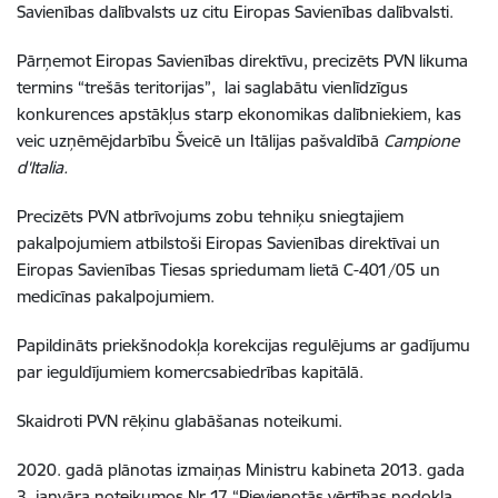
Savienības dalībvalsts uz citu Eiropas Savienības dalībvalsti.
Pārņemot Eiropas Savienības direktīvu, precizēts PVN likuma
termins “trešās teritorijas”, lai saglabātu vienlīdzīgus
konkurences apstākļus starp ekonomikas dalībniekiem, kas
veic uzņēmējdarbību Šveicē un Itālijas pašvaldībā
Campione
d'Italia.
Precizēts PVN atbrīvojums zobu tehniķu sniegtajiem
pakalpojumiem atbilstoši Eiropas Savienības direktīvai un
Eiropas Savienības Tiesas spriedumam lietā C-401/05 un
medicīnas pakalpojumiem.
Papildināts priekšnodokļa korekcijas regulējums ar gadījumu
par ieguldījumiem komercsabiedrības kapitālā.
Skaidroti PVN rēķinu glabāšanas noteikumi.
2020. gadā plānotas izmaiņas Ministru kabineta 2013. gada
3. janvāra noteikumos Nr.17 “Pievienotās vērtības nodokļa