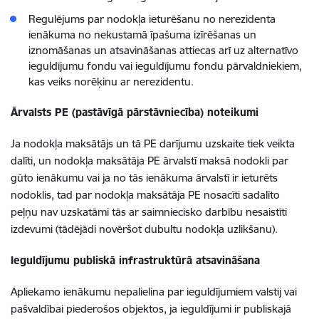
Regulējums par nodokļa ieturēšanu no nerezidenta
ienākuma no nekustamā īpašuma izīrēšanas un
iznomāšanas un atsavināšanas attiecas arī uz alternatīvo
ieguldījumu fondu vai ieguldījumu fondu pārvaldniekiem,
kas veiks norēķinu ar nerezidentu.
Ārvalsts PE (pastāvīgā pārstāvniecība) noteikumi
Ja nodokļa maksātājs un tā PE darījumu uzskaite tiek veikta
dalīti, un nodokļa maksātāja PE ārvalstī maksā nodokli par
gūto ienākumu vai ja no tās ienākuma ārvalstī ir ieturēts
nodoklis, tad par nodokļa maksātāja PE nosacīti sadalīto
peļņu nav uzskatāmi tās ar saimniecisko darbību nesaistīti
izdevumi (tādējādi novēršot dubultu nodokļa uzlikšanu).
Ieguldījumu publiskā infrastruktūrā atsavināšana
Apliekamo ienākumu nepalielina par ieguldījumiem valstij vai
pašvaldībai piederošos objektos, ja ieguldījumi ir publiskajā