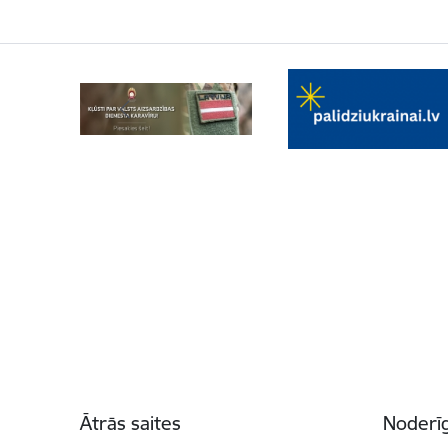
Kājene
Ātrās saites
Noderīg