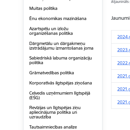
Atjaunināts
Muitas politika
Jaunumi
Ēnu ekonomikas mazināšana
Azartspēļu un izložu
organizēšanas politika
2024.g
Dārgmetālu un dārgakmeņu
izstrādājumu izmantošanas joma
2023.g
Sabiedriskā labuma organizāciju
politika
2022.g
Grāmatvedības politika
2021.g
Korporatīvās ilgtspēja​s ziņošana
2021.g
Ceļvedis uzņēmumiem Ilgtspējā
(ESG)
2021.g
Revīzijas un Ilgtspējas ziņu
apliecinājuma politika un
uzraudzība
Tautsaimniecības analīze