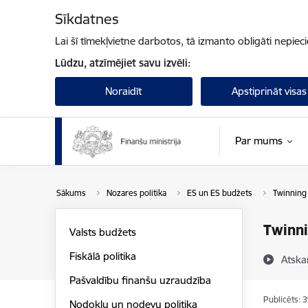
Pāriet uz lapas saturu
Sīkdatnes
Lai šī tīmekļvietne darbotos, tā izmanto obligāti nepiec
Lūdzu, atzīmējiet savu izvēli:
Noraidīt
Apstiprināt visas
Par mums
Sākums
Nozares politika
ES un ES budžets
Twinning
Twinni
Valsts budžets
Fiskālā politika
Atska
Pašvaldību finanšu uzraudzība
Publicēts: 
Nodokļu un nodevu politika