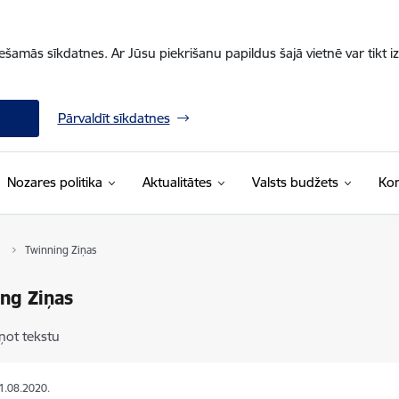
iešamās sīkdatnes. Ar Jūsu piekrišanu papildus šajā vietnē var tikt i
Pārvaldīt sīkdatnes
Nozares politika
Aktualitātes
Valsts budžets
Kon
Twinning Ziņas
ng Ziņas
ņot tekstu
31.08.2020.