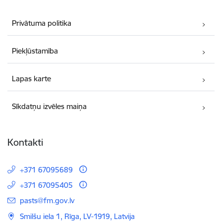
Privātuma politika
Piekļūstamība
Lapas karte
Sīkdatņu izvēles maiņa
Kontakti
+371 67095689
+371 67095405
E-pasts:
pasts@fm.gov.lv
Smilšu iela 1, Rīga, LV-1919, Latvija