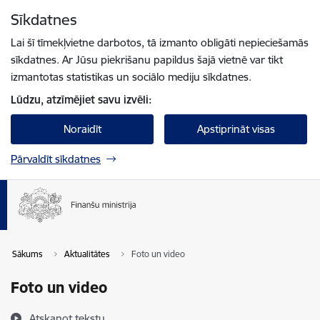
Pāriet uz lapas saturu
Sīkdatnes
Spied
lai meklētu
Enter
Lai šī tīmekļvietne darbotos, tā izmanto obligāti nepieciešamās
sīkdatnes. Ar Jūsu piekrišanu papildus šajā vietnē var tikt
izmantotas statistikas un sociālo mediju sīkdatnes.
Lūdzu, atzīmējiet savu izvēli:
Noraidīt
Apstiprināt visas
Pārvaldīt sīkdatnes
Sākums
Aktualitātes
Foto un video
Foto un video
Atskaņot tekstu