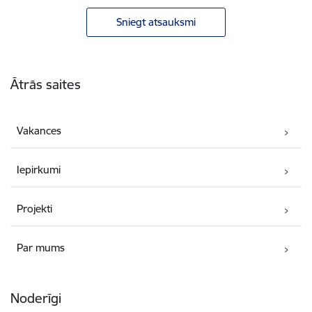
Sniegt atsauksmi
Kājene
Ātrās saites
Vakances
Iepirkumi
Projekti
Par mums
Noderīgi