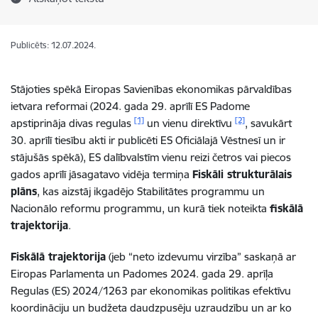
Publicēts: 12.07.2024.
Stājoties spēkā Eiropas Savienības ekonomikas pārvaldības
ietvara reformai (2024. gada 29. aprīlī ES Padome
[1]
[2]
apstiprināja divas regulas
un vienu direktīvu
, savukārt
30. aprīlī tiesību akti ir publicēti ES Oficiālajā Vēstnesī un ir
stājušās spēkā), ES dalībvalstīm vienu reizi četros vai piecos
gados aprīlī jāsagatavo vidēja termiņa
Fiskāli strukturālais
plāns
, kas aizstāj ikgadējo Stabilitātes programmu un
Nacionālo reformu programmu, un kurā tiek noteikta
fiskālā
trajektorija
.
Fiskālā trajektorija
(jeb “neto izdevumu virzība” saskaņā ar
Eiropas Parlamenta un Padomes 2024. gada 29. aprīļa
Regulas (ES) 2024/1263 par ekonomikas politikas efektīvu
koordināciju un budžeta daudzpusēju uzraudzību un ar ko