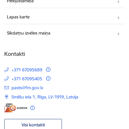
Piekļūstamība
Lapas karte
Sīkdatņu izvēles maiņa
Kontakti
+371 67095689
+371 67095405
E-pasts:
pasts@fm.gov.lv
Smilšu iela 1, Rīga, LV-1919, Latvija
Visi kontakti