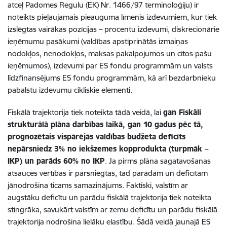
atceļ Padomes Regulu (EK) Nr. 1466/97 terminoloģiju) ir
noteikts pieļaujamais pieauguma līmenis izdevumiem, kur tiek
izslēgtas vairākas pozīcijas – procentu izdevumi, diskrecionārie
ieņēmumu pasākumi (valdības apstiprinātās izmaiņas
nodokļos, nenodokļos, maksas pakalpojumos un citos pašu
ieņēmumos), izdevumi par ES fondu programmām un valsts
līdzfinansējums ES fondu programmām, kā arī bezdarbnieku
pabalstu izdevumu cikliskie elementi.
Fiskālā trajektorija tiek noteikta tādā veidā, lai
gan Fiskāli
strukturālā plāna darbības laikā, gan 10 gadus pēc tā,
prognozētais vispārējās valdības budžeta deficīts
nepārsniedz 3% no iekšzemes kopprodukta (turpmāk –
IKP) un parāds 60% no IKP
. Ja pirms plāna sagatavošanas
atsauces vērtības ir pārsniegtas, tad parādam un deficītam
jānodrošina ticams samazinājums. Faktiski, valstīm ar
augstāku deficītu un parādu fiskālā trajektorija tiek noteikta
stingrāka, savukārt valstīm ar zemu deficītu un parādu fiskālā
trajektorija nodrošina lielāku elastību. Šādā veidā jaunajā ES