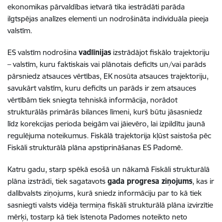
ekonomikas pārvaldības ietvarā tika iestrādāti parāda
ilgtspējas analīzes elementi un nodrošināta individuāla pieeja
valstīm.
ES valstīm nodrošina
vadlīnijas
izstrādājot fiskālo trajektoriju
– valstīm, kuru faktiskais vai plānotais deficīts un/vai parāds
pārsniedz atsauces vērtības, EK nosūta atsauces trajektoriju,
savukārt valstīm, kuru deficīts un parāds ir zem atsauces
vērtībām tiek sniegta tehniskā informācija, norādot
strukturālās primārās bilances līmeni, kurš būtu jāsasniedz
līdz korekcijas perioda beigām vai jāievēro, lai izpildītu jaunā
regulējuma noteikumus. Fiskālā trajektorija kļūst saistoša pēc
Fiskāli strukturālā plāna apstiprināšanas ES Padomē.
Katru gadu, starp spēkā esošā un nākamā Fiskāli strukturālā
plāna izstrādi, tiek sagatavots
gada progresa ziņojums
, kas ir
dalībvalsts ziņojums, kurā sniedz informāciju par to kā tiek
sasniegti valsts vidēja termiņa fiskāli strukturālā plāna izvirzītie
mērķi, tostarp kā tiek īstenota Padomes noteikto neto