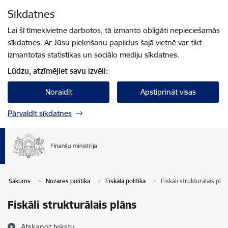
Pāriet uz lapas saturu
Sīkdatnes
Spied
lai meklētu
Enter
Lai šī tīmekļvietne darbotos, tā izmanto obligāti nepieciešamās
sīkdatnes. Ar Jūsu piekrišanu papildus šajā vietnē var tikt
izmantotas statistikas un sociālo mediju sīkdatnes.
Lūdzu, atzīmējiet savu izvēli:
Noraidīt
Apstiprināt visas
Pārvaldīt sīkdatnes
Sākums
Nozares politika
Fiskālā politika
Fiskāli strukturālais plān
Fiskāli strukturālais plāns
Atskaņot tekstu