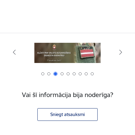
Vai šī informācija bija noderīga?
Sniegt atsauksmi
Kājene