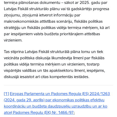
termiņa plānošanas dokumentu – sākot ar 2025. gadu par
Latvijas Fiskāli strukturālo plānu vai tā gadskārtējo progresa
ziņojumu, ziņojumā ietverot informāciju par
makroekonomiskās attīstības scenāriju, fiskālās politikas
stratēģiju un fiskālās politikas vidēja termiņa mērķiem, kā arī
par iespējamiem valsts budžeta prioritārajiem attīstības
virzieniem.
Tas stiprina Latvijas Fiskāli strukturālā plāna lomu un tiek
veicināta politiska diskusija likumdevēja līmenī par fiskālās
politikas vidēja termiņa mērķiem un virzieniem, tostarp
vispārējās valdības un tās apakšsektoru līmenī, iespējams,
diskusijā iesaistot arī citas kompetentās iestādes.
[1]
Eiropas Parlamenta un Padomes Regula (ES) 2024/1263
(2024. gada 29. aprīlis) par ekonomikas politikas efektīvu
koordināciju un budžeta daudzpusēju uzraudzību un ar ko
atceļ Padomes Regulu (EK) Nr. 1466/97
;