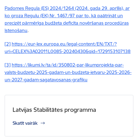
Padomes Regula (ES) 2024/1264 (2024. gada 29. aprīlis), ar
ko groza Regulu (EK) Nr. 1467/97 par to, kā paātrināt un
precizēt pārmērīga budžeta deficīta novēršanas procedūras
īstenošanu
.
[2]
https://eur-lex.europa.eu/legal-content/EN/TXT/?
uri=CELEX%3A02011L0085-20240430&qid=1729153107138
[3]
https://likumi.lv/ta/id/350802-par-likumprojekta-par-
valsts-budzetu-2025-gadam-un-budzeta-ietvaru-2025-2026-
un-2027-gadam-sagatavosanas-grafiku
Latvijas Stabilitātes programma
Skatīt vairāk