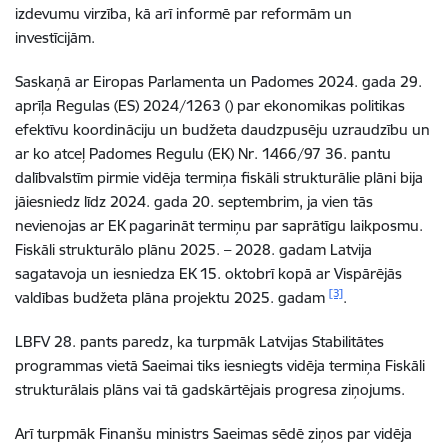
izdevumu virzība, kā arī informē par reformām un
investīcijām.
Saskaņā ar Eiropas Parlamenta un Padomes 2024. gada 29.
aprīļa Regulas (ES) 2024/1263 () par ekonomikas politikas
efektīvu koordināciju un budžeta daudzpusēju uzraudzību un
ar ko atceļ Padomes Regulu (EK) Nr. 1466/97 36. pantu
dalībvalstīm pirmie vidēja termiņa fiskāli strukturālie plāni bija
jāiesniedz līdz 2024. gada 20. septembrim, ja vien tās
nevienojas ar EK pagarināt termiņu par saprātīgu laikposmu.
Fiskāli strukturālo plānu 2025. – 2028. gadam Latvija
sagatavoja un iesniedza EK 15. oktobrī kopā ar Vispārējās
[3]
valdības budžeta plāna projektu 2025. gadam
.
LBFV 28. pants paredz, ka turpmāk Latvijas Stabilitātes
programmas vietā Saeimai tiks iesniegts vidēja termiņa Fiskāli
strukturālais plāns vai tā gadskārtējais progresa ziņojums.
Arī turpmāk Finanšu ministrs Saeimas sēdē ziņos par vidēja