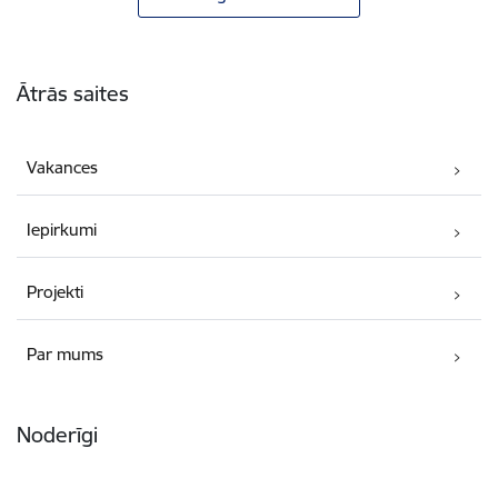
Kājene
Ātrās saites
Vakances
Iepirkumi
Projekti
Par mums
Noderīgi