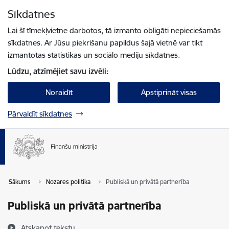
Pāriet uz lapas saturu
Sīkdatnes
Spied
lai meklētu
Enter
Lai šī tīmekļvietne darbotos, tā izmanto obligāti nepieciešamās
sīkdatnes. Ar Jūsu piekrišanu papildus šajā vietnē var tikt
izmantotas statistikas un sociālo mediju sīkdatnes.
Lūdzu, atzīmējiet savu izvēli:
Noraidīt
Apstiprināt visas
Pārvaldīt sīkdatnes
Sākums
Nozares politika
Publiskā un privātā partnerība
Publiskā un privātā partnerība
Atskaņot tekstu