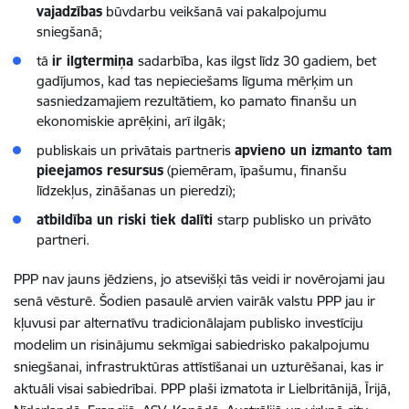
vajadzības
būvdarbu veikšanā vai pakalpojumu
sniegšanā;
tā
ir ilgtermiņa
sadarbība, kas ilgst līdz 30 gadiem, bet
gadījumos, kad tas nepieciešams līguma mērķim un
sasniedzamajiem rezultātiem, ko pamato finanšu un
ekonomiskie aprēķini, arī ilgāk;
publiskais un privātais partneris
apvieno un izmanto tam
pieejamos resursus
(piemēram, īpašumu, finanšu
līdzekļus, zināšanas un pieredzi);
atbildība un riski tiek dalīti
starp publisko un privāto
partneri.
PPP nav jauns jēdziens, jo atsevišķi tās veidi ir novērojami jau
senā vēsturē. Šodien pasaulē arvien vairāk valstu PPP jau ir
kļuvusi par alternatīvu tradicionālajam publisko investīciju
modelim un risinājumu sekmīgai sabiedrisko pakalpojumu
sniegšanai, infrastruktūras attīstīšanai un uzturēšanai, kas ir
aktuāli visai sabiedrībai. PPP plaši izmatota ir Lielbritānijā, Īrijā,