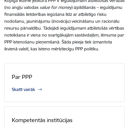
Kopīgā iezīme jebkurā PPP ir ieguldījumam atbilstošās vērtības
(no angļu valodas
value for money
) izpildīšanās – ieguldījumu
finansiālās lietderības iegūšana līdz ar atbilstīgo risku
nodošanu, jauninājumu (inovāciju) veicināšanu un racionālu
resursu pārvaldību. Tādejādi ieguldījumam atbilstošās vērtības
noteikšana ir viena no svarīgākajām sastāvdaļām, lēmuma par
PPP īstenošanu pieņemšanā. Šāda pieeja tiek izmantota
ikvienā valstī, kas īsteno mērķtiecīgu PPP politiku.
Par PPP
Skatīt vairāk
Kompetentās institūcijas