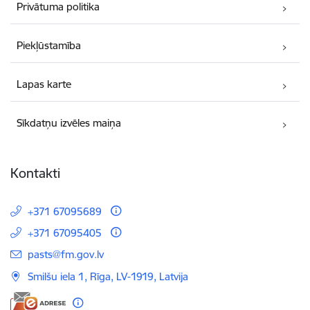
Privātuma politika
Piekļūstamība
Lapas karte
Sīkdatņu izvēles maiņa
Kontakti
+371 67095689
+371 67095405
E-pasts:
pasts@fm.gov.lv
Smilšu iela 1, Rīga, LV-1919, Latvija