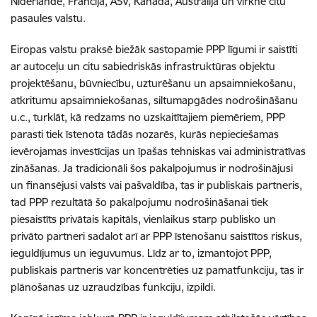
Nīderlandē, Francijā, ASV, Kanādā, Austrālijā un virknē citu
pasaules valstu.
Eiropas valstu praksē biežāk sastopamie PPP līgumi ir saistīti
ar autoceļu un citu sabiedriskās infrastruktūras objektu
projektēšanu, būvniecību, uzturēšanu un apsaimniekošanu,
atkritumu apsaimniekošanas, siltumapgādes nodrošināšanu
u.c., turklāt, kā redzams no uzskaitītajiem piemēriem, PPP
parasti tiek īstenota tādās nozarēs, kurās nepieciešamas
ievērojamas investīcijas un īpašas tehniskas vai administratīvas
zināšanas. Ja tradicionāli šos pakalpojumus ir nodrošinājusi
un finansējusi valsts vai pašvaldība, tas ir publiskais partneris,
tad PPP rezultātā šo pakalpojumu nodrošināšanai tiek
piesaistīts privātais kapitāls, vienlaikus starp publisko un
privāto partneri sadalot arī ar PPP īstenošanu saistītos riskus,
ieguldījumus un ieguvumus. Līdz ar to, izmantojot PPP,
publiskais partneris var koncentrēties uz pamatfunkciju, tas ir
plānošanas uz uzraudzības funkciju, izpildi.