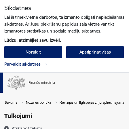
Pāriet uz lapas saturu
Sīkdatnes
Spied
lai meklētu
Enter
Lai šī tīmekļvietne darbotos, tā izmanto obligāti nepieciešamās
sīkdatnes. Ar Jūsu piekrišanu papildus šajā vietnē var tikt
izmantotas statistikas un sociālo mediju sīkdatnes.
Lūdzu, atzīmējiet savu izvēli:
Noraidīt
Apstiprināt visas
Pārvaldīt sīkdatnes
Sākums
Nozares politika
Revīzijas un Ilgtspējas ziņu apliecinājuma po
Tulkojumi
Atskaņot tekstu