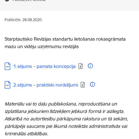
Publicēts: 28.08.2020.
Starptautisko Revīzijas standartu lietošanas rokasgrāmata
mazu un vidēju uzņēmumu revīzijās
Lejupielādēt:
1.sējums – pamata koncepcija
Lejupielādēt:
2.sējums – praktiski norādījumi
Materiālu vai to daļu publiskošana, reproducēšana un
izplatīšana jebkuriem līdzekļiem jebkurā formā ir aizliegta.
Atkarībā no autortiesību pārkāpuma rakstura un tā sekām,
pārkāpējs saucams pie likumā noteiktās administratīvās vai
kriminālās atbildības.