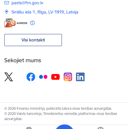
E-pasts:
pasts@fm.gov.lv
Smilšu iela 1, Rīga, LV-1919, Latvija
Visi kontakti
Sekojiet mums
© 2026 Finanšu ministrija, publicētā satura visas tiesības aizsargātas.
© 2020 Valsts kanceleja, Tīmekļvietņu vienotās platformas visas tiesības
aizsargātas.