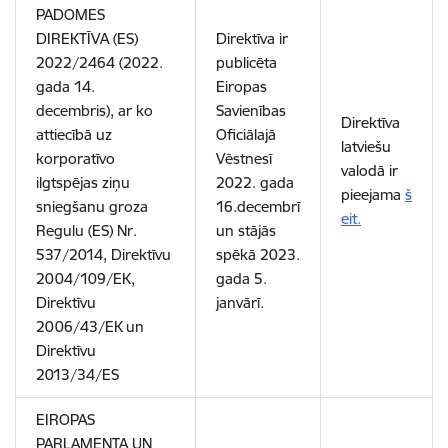
PADOMES
DIREKTĪVA (ES)
Direktīva ir
2022/2464 (2022.
publicēta
gada 14.
Eiropas
decembris), ar ko
Savienības
Direktīva
attiecībā uz
Oficiālajā
latviešu
korporatīvo
Vēstnesī
valodā ir
ilgtspējas ziņu
2022. gada
pieejama
š
sniegšanu groza
16.decembrī
eit.
Regulu (ES) Nr.
un stājās
537/2014, Direktīvu
spēkā 2023.
2004/109/EK,
gada 5.
Direktīvu
janvārī.
2006/43/EK un
Direktīvu
2013/34/ES
EIROPAS
PARLAMENTA UN