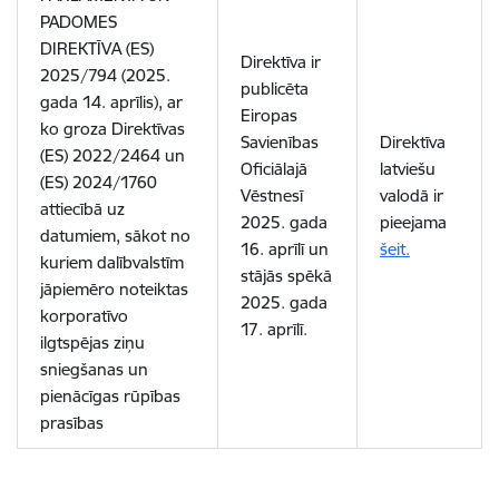
PADOMES
DIREKTĪVA (ES)
Direktīva ir
2025/794 (2025.
publicēta
gada 14. aprīlis), ar
Eiropas
ko groza
Direktīvas
Savienības
Direktīva
(ES) 2022/2464 un
Oficiālajā
latviešu
(ES) 2024/1760
Vēstnesī
valodā ir
attiecībā uz
2025. gada
pieejama
datumiem, sākot no
16. aprīlī un
šeit.
kuriem dalībvalstīm
stājās spēkā
jāpiemēro noteiktas
2025. gada
korporatīvo
17. aprīlī.
ilgtspējas ziņu
sniegšanas un
pienācīgas rūpības
prasības