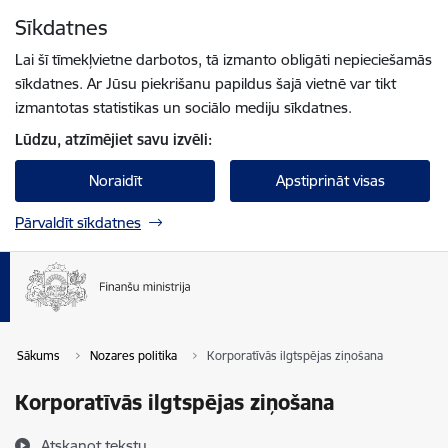
Pāriet uz lapas saturu
Sīkdatnes
Spied
lai meklētu
Enter
Lai šī tīmekļvietne darbotos, tā izmanto obligāti nepieciešamās
sīkdatnes. Ar Jūsu piekrišanu papildus šajā vietnē var tikt
izmantotas statistikas un sociālo mediju sīkdatnes.
Lūdzu, atzīmējiet savu izvēli:
Noraidīt
Apstiprināt visas
Pārvaldīt sīkdatnes
Sākums
Nozares politika
Korporatīvās ilgtspēja​s ziņošana
Korporatīvās ilgtspēja​s ziņošana
Atskaņot tekstu