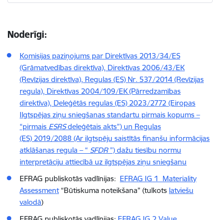
Noderīgi:
Komisijas paziņojums par Direktīvas 2013/34/ES
(Grāmatvedības direktīva), Direktīvas 2006/43/EK
(Revīzijas direktīva), Regulas (ES) Nr. 537/2014 (Revīzijas
regula), Direktīvas 2004/109/EK (Pārredzamības
direktīva), Deleģētās regulas (ES) 2023/2772 (Eiropas
Ilgtspējas ziņu sniegšanas standartu pirmais kopums –
“pirmais
ESRS
deleģētais akts”) un Regulas
(ES) 2019/2088 (Ar ilgtspēju saistītās finanšu informācijas
atklāšanas regula – “
SFDR
”) dažu tiesību normu
interpretāciju attiecībā uz ilgtspējas ziņu sniegšanu
EFRAG publiskotās vadlīnijas:
EFRAG IG 1 Materiality
Assessment
“Būtiskuma noteikšana” (tulkots
latviešu
valodā
)
EFRAG publiskotās vadlīnijas:
EFRAG IG 2 Value