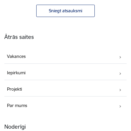
Sniegt atsauksmi
Kājene
Ātrās saites
Vakances
Iepirkumi
Projekti
Par mums
Noderīgi