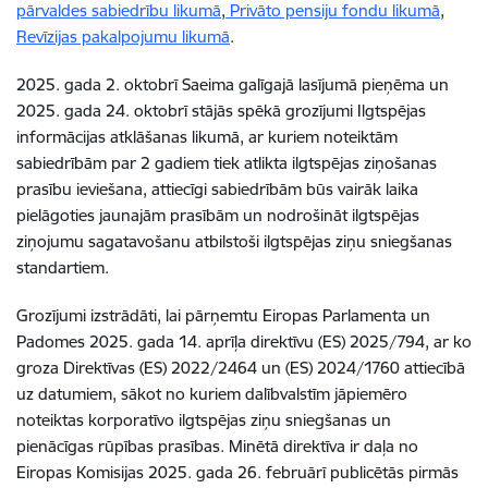
pārvaldes sabiedrību likumā
,
Privāto pensiju fondu likumā
,
Revīzijas pakalpojumu likumā
.
2025. gada 2. oktobrī Saeima galīgajā lasījumā pieņēma un
2025. gada 24. oktobrī stājās spēkā grozījumi Ilgtspējas
informācijas atklāšanas likumā, ar kuriem noteiktām
sabiedrībām par 2 gadiem tiek atlikta ilgtspējas ziņošanas
prasību ieviešana, attiecīgi sabiedrībām būs vairāk laika
pielāgoties jaunajām prasībām un nodrošināt ilgtspējas
ziņojumu sagatavošanu atbilstoši ilgtspējas ziņu sniegšanas
standartiem.
Grozījumi izstrādāti, lai pārņemtu Eiropas Parlamenta un
Padomes 2025. gada 14. aprīļa direktīvu (ES) 2025/794, ar ko
groza Direktīvas (ES) 2022/2464 un (ES) 2024/1760 attiecībā
uz datumiem, sākot no kuriem dalībvalstīm jāpiemēro
noteiktas korporatīvo ilgtspējas ziņu sniegšanas un
pienācīgas rūpības prasības. Minētā direktīva ir daļa no
Eiropas Komisijas 2025. gada 26. februārī publicētās pirmās