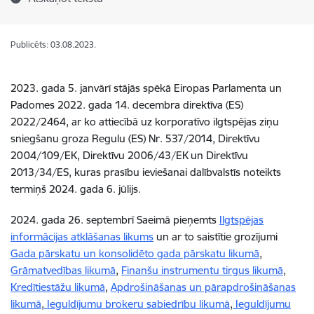
Publicēts: 03.08.2023.
2023. gada 5. janvārī stājās spēkā Eiropas Parlamenta un
Padomes 2022. gada 14. decembra direktīva (ES)
2022/2464, ar ko attiecībā uz korporatīvo ilgtspējas ziņu
sniegšanu groza Regulu (ES) Nr. 537/2014, Direktīvu
2004/109/EK, Direktīvu 2006/43/EK un Direktīvu
2013/34/ES, kuras prasību ieviešanai dalībvalstīs noteikts
termiņš 2024. gada 6. jūlijs.
2024. gada 26. septembrī Saeimā pieņemts
Ilgtspējas
informācijas atklāšanas likums
un ar to saistītie
grozījumi
Gada pārskatu un konsolidēto gada pārskatu likumā
,
Grāmatvedības likumā
,
Finanšu instrumentu tirgus likumā
,
Kredītiestāžu likumā
,
Apdrošināšanas un pārapdrošināšanas
likumā
,
Ieguldījumu brokeru sabiedrību likumā
,
Ieguldījumu