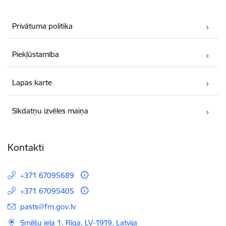
Privātuma politika
Piekļūstamība
Lapas karte
Sīkdatņu izvēles maiņa
Kontakti
+371 67095689
+371 67095405
E-pasts:
pasts@fm.gov.lv
Smilšu iela 1, Rīga, LV-1919, Latvija