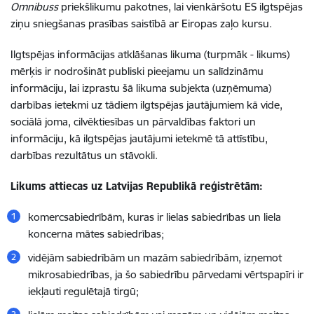
Omnibuss
priekšlikumu pakotnes, lai vienkāršotu ES ilgtspējas
ziņu sniegšanas prasības saistībā ar Eiropas zaļo kursu.
Ilgtspējas informācijas atklāšanas likuma (turpmāk - likums)
mērķis ir nodrošināt publiski pieejamu un salīdzināmu
informāciju, lai izprastu šā likuma subjekta (uzņēmuma)
darbības ietekmi uz tādiem ilgtspējas jautājumiem kā vide,
sociālā joma, cilvēktiesības un pārvaldības faktori un
informāciju, kā ilgtspējas jautājumi ietekmē tā attīstību,
darbības rezultātus un stāvokli.
Likums attiecas uz Latvijas Republikā reģistrētām:
komercsabiedrībām, kuras ir lielas sabiedrības un liela
koncerna mātes sabiedrības;
vidējām sabiedrībām un mazām sabiedrībām, izņemot
mikrosabiedrības, ja šo sabiedrību pārvedami vērtspapīri ir
iekļauti regulētajā tirgū;