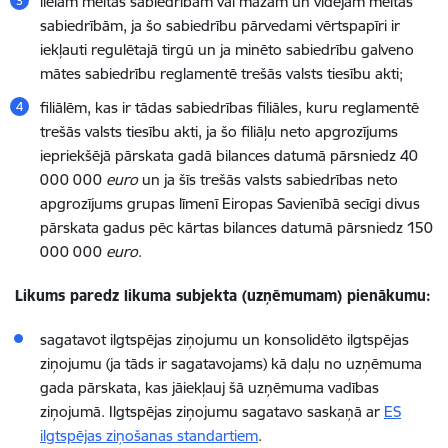
lielām meitas sabiedrībām vai mazām un vidējām meitas
sabiedrībām, ja šo sabiedrību pārvedami vērtspapīri ir
iekļauti regulētajā tirgū un ja minēto sabiedrību galveno
mātes sabiedrību reglamentē trešās valsts tiesību akti;
filiālēm, kas ir tādas sabiedrības filiāles, kuru reglamentē
trešās valsts tiesību akti, ja šo filiāļu neto apgrozījums
iepriekšējā pārskata gadā bilances datumā pārsniedz 40
000 000
euro
un ja šīs trešās valsts sabiedrības neto
apgrozījums grupas līmenī Eiropas Savienībā secīgi divus
pārskata gadus pēc kārtas bilances datumā pārsniedz 150
000 000
euro
.
Likums paredz likuma subjekta (uzņēmumam) pienākumu:
sagatavot ilgtspējas ziņojumu un konsolidēto ilgtspējas
ziņojumu (ja tāds ir sagatavojams) kā daļu no uzņēmuma
gada pārskata, kas jāiekļauj šā uzņēmuma vadības
ziņojumā. Ilgtspējas ziņojumu sagatavo saskaņā ar
ES
ilgtspējas ziņošanas standartiem
.