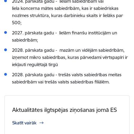
2024. pārskata gadu - lielām sabiedrībām vai
liela koncerna mātes sabiedrībām, kas ir sabiedriskas
nozīmes struktūra, kuras darbinieku skaits ir lielāks par
500;
2027. pārskata gadu - lielām finanšu institūcijām un
sabiedrībām;
2028. pārskata gadu - mazām un vidējām sabiedrībām,
izņemot mikro sabiedrības, kuras pārvedami vērtspapīri ir
iekļauti regulētajā tirgū
2028. pārskata gadu - trešās valsts sabiedrības meitas
sabiedrībām vai trešās valsts sabiedrības filiālēm.
Aktualitātes ilgtspējas ziņošanas jomā ES
Skatīt vairāk