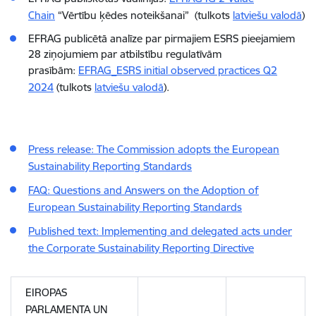
Chain
“Vērtību ķēdes noteikšanai” (tulkots
latviešu valodā
)
EFRAG publicētā analīze par pirmajiem ESRS pieejamiem
28 ziņojumiem par atbilstību regulatīvām
prasībām:
EFRAG_ESRS initial observed practices Q2
2024
(tulkots
latviešu valodā
).
Press release: The Commission adopts the European
Sustainability Reporting Standards
FAQ: Questions and Answers on the Adoption of
European Sustainability Reporting Standards
Published text: Implementing and delegated acts under
the Corporate Sustainability Reporting Directive
EIROPAS
PARLAMENTA UN