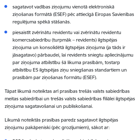
sagatavot vadības ziņojumu vienotā elektroniskā
ziņošanas formātā (ESEF) pēc attiecīgā Eiropas Savienības
regulējuma spēkā stāšanās.
piesaistīt zvērinātu revidentu
vai zvērinātu revidentu
komercsabiedrību (turpmāk – revidents)
ilgtspējas
ziņojuma un konsolidētā ilgtspējas ziņojuma (ja tāds ir
jāsagatavo) pārbaudei, lai revidents sniegtu apliecinājumu
par ziņojuma atbilstību šā likuma prasībām, tostarp
atbilstību ES ilgtspējas ziņu sniegšanas standartiem un
prasībām par ziņošanas formātu (ESEF).
Tāpat likumā noteiktas arī prasības trešās valsts sabiedrības
meitas sabiedrībai un trešās valsts sabiedrības filiālei ilgtspējas
ziņojuma sagatavošanai un publiskošanai.
Likumā noteiktās prasības paredz
sagatavot ilgtspējas
ziņojumu
pakāpeniski (pēc grozījumiem),
sākot ar: