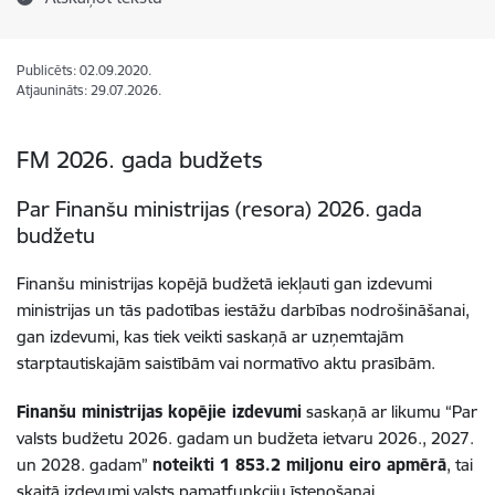
Publicēts: 02.09.2020.
Atjaunināts: 29.07.2026.
FM 2026. gada budžets
Par Finanšu ministrijas (resora) 2026. gada
budžetu
Finanšu ministrijas kopējā budžetā iekļauti gan izdevumi
ministrijas un tās padotības iestāžu darbības nodrošināšanai,
gan izdevumi, kas tiek veikti saskaņā ar uzņemtajām
starptautiskajām saistībām vai normatīvo aktu prasībām.
Finanšu ministrijas kopējie izdevumi
saskaņā ar likumu “Par
valsts budžetu 2026. gadam un budžeta ietvaru 2026., 2027.
un 2028. gadam”
noteikti
1 853.2
miljonu eiro apmērā
, tai
skaitā izdevumi valsts pamatfunkciju īstenošanai