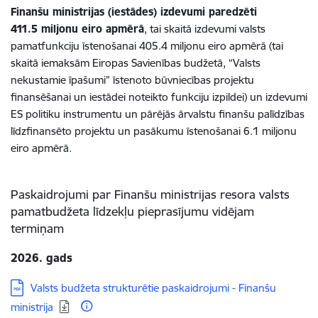
Finanšu ministrijas (iestādes) izdevumi paredzēti
411.5 miljonu eiro apmērā
, tai skaitā izdevumi valsts
pamatfunkciju īstenošanai 405.4 miljonu eiro apmērā (tai
skaitā iemaksām Eiropas Savienības budžetā, “Valsts
nekustamie īpašumi” īstenoto būvniecības projektu
finansēšanai un iestādei noteikto funkciju izpildei) un izdevumi
ES politiku instrumentu un pārējās ārvalstu finanšu palīdzības
līdzfinansēto projektu un pasākumu īstenošanai 6.1 miljonu
eiro apmērā.
Paskaidrojumi par Finanšu ministrijas resora valsts
pamatbudžeta līdzekļu pieprasījumu vidējam
termiņam
2026. gads
Lejupielādēt:
Valsts budžeta strukturētie paskaidrojumi - Finanšu
ministrija