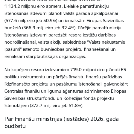
1 134.2 miljonu eiro apmērā. Lielākie pamatfunkciju
īstenošanas izdevumi plānoti valsts parāda apkalpošanai
(577.6 milj. eiro jeb 50.9%) un iemaksām Eiropas Savienības
budžetā (366.9 milj. eiro jeb 32.4%). Pārējie pamatfunkciju
īstenošanas izdevumi paredzēti resora iestāžu darbības
nodrošināšanai, valsts akciju sabiedrības “Valsts nekustamie
īpašumi” īstenoto būvniecības projektu finansēšanai un
iemaksām starptautiskajās organizācijās.
No kopējiem resora izdevumiem 719.0 miljoni eiro plānoti ES
politiku instrumentu un pārējās ārvalstu finanšu palīdzības
līdzfinansēto projektu un pasākumu īstenošanai, galvenokārt
Centrālās finanšu un līgumu aģentūras administrēto Eiropas
Savienības struktūrfondu un Kohēzijas fonda projektu
īstenotājiem (372.7 milj. eiro jeb 51.8%).
Par Finanšu ministrijas (iestādes) 2026. gada
budžetu