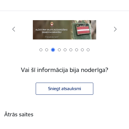
Vai šī informācija bija noderīga?
Sniegt atsauksmi
Kājene
Ātrās saites