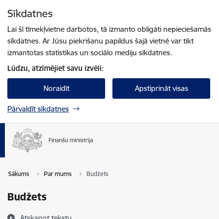
Pāriet uz lapas saturu
Sīkdatnes
Spied
lai meklētu
Enter
Lai šī tīmekļvietne darbotos, tā izmanto obligāti nepieciešamās
sīkdatnes. Ar Jūsu piekrišanu papildus šajā vietnē var tikt
izmantotas statistikas un sociālo mediju sīkdatnes.
Lūdzu, atzīmējiet savu izvēli:
Noraidīt
Apstiprināt visas
Pārvaldīt sīkdatnes
Sākums
Par mums
Budžets
Budžets
Atskaņot tekstu