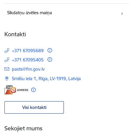
Sīkdatņu izvēles maiņa
Kontakti
+371 67095689
+371 67095405
E-pasts:
pasts@fm.gov.lv
Smilšu iela 1, Rīga, LV-1919, Latvija
Visi kontakti
Sekojiet mums