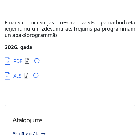
Finanšu ministrijas resora valsts pamatbudžeta
ieņēmumu un izdevumu atšifrējums pa programmām
un apakšprogrammās
2026. gads
Lejupielādēt:
PDF
Lejupielādēt:
XLS
Atalgojums
Skatīt vairāk