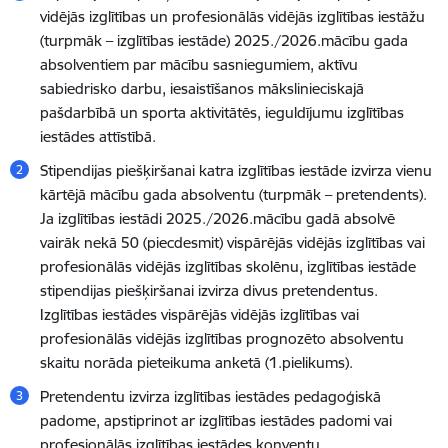
vidējās izglītības un profesionālās vidējās izglītības iestāžu
(turpmāk – izglītības iestāde) 2025./2026.mācību gada
absolventiem par mācību sasniegumiem, aktīvu
sabiedrisko darbu, iesaistīšanos mākslinieciskajā
pašdarbībā un sporta aktivitātēs, ieguldījumu izglītības
iestādes attīstībā.
Stipendijas piešķiršanai katra izglītības iestāde izvirza vienu
kārtējā mācību gada absolventu (turpmāk – pretendents).
Ja izglītības iestādi 2025./2026.mācību gadā absolvē
vairāk nekā 50 (piecdesmit) vispārējās vidējās izglītības vai
profesionālās vidējās izglītības skolēnu, izglītības iestāde
stipendijas piešķiršanai izvirza divus pretendentus.
Izglītības iestādes vispārējās vidējās izglītības vai
profesionālās vidējās izglītības prognozēto absolventu
skaitu norāda pieteikuma anketā (1.pielikums).
Pretendentu izvirza izglītības iestādes pedagoģiskā
padome, apstiprinot ar izglītības iestādes padomi vai
profesionālās izglītības iestādes konventu.