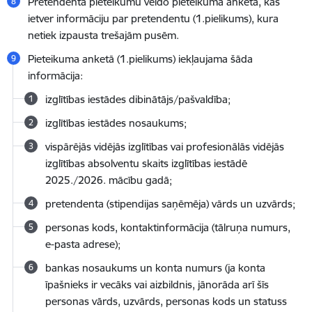
Pretendenta pieteikumu veido pieteikuma anketa, kas
ietver informāciju par pretendentu (1.pielikums), kura
netiek izpausta trešajām pusēm.
Pieteikuma anketā (1.pielikums) iekļaujama šāda
informācija:
izglītības iestādes dibinātājs/pašvaldība;
izglītības iestādes nosaukums;
vispārējās vidējās izglītības vai profesionālās vidējās
izglītības absolventu skaits izglītības iestādē
2025./2026. mācību gadā;
pretendenta (stipendijas saņēmēja) vārds un uzvārds;
personas kods, kontaktinformācija (tālruņa numurs,
e-pasta adrese);
bankas nosaukums un konta numurs (ja konta
īpašnieks ir vecāks vai aizbildnis, jānorāda arī šīs
personas vārds, uzvārds, personas kods un statuss