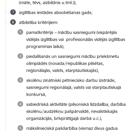
(māte, tēvs, aizbildnis u.tml.));
izglītības iestādes absolvēšanas gads;
atbilstība kritērijiem:
pamatkritērijs – mācību sasniegumi (vispārējās
vidējās izglītības vai profesionālās vidējās izglītības
programmas laikā),
piedalīšanās un sasniegumi mācību priekšmetu
olimpiādēs (novada/republikas pilsētas,
reģionālajās, valsts, starptautiskajās),
skolēnu zinātniski pētniecisko darbu izstrāde,
sasniegumi reģionālajā, valsts vai starptautiskajā
konkursā,
sabiedriskā aktivitāte (pilsoniskā līdzdalība, darbība
skolēnu/audzēkņu pašpārvaldē, nevalstiskajās
organizācijās, brīvprātīgajā darbā u.c.),
mākslinieciskā pašdarbība (vismaz divus gadus