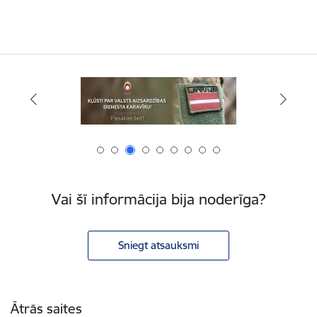
Vai šī informācija bija noderīga?
Sniegt atsauksmi
Kājene
Ātrās saites