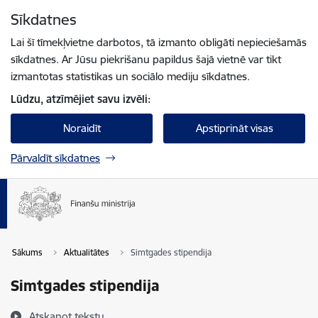
Pāriet uz lapas saturu
Sīkdatnes
Spied
lai meklētu
Enter
Lai šī tīmekļvietne darbotos, tā izmanto obligāti nepieciešamās
sīkdatnes. Ar Jūsu piekrišanu papildus šajā vietnē var tikt
izmantotas statistikas un sociālo mediju sīkdatnes.
Lūdzu, atzīmējiet savu izvēli:
Noraidīt
Apstiprināt visas
Pārvaldīt sīkdatnes
Sākums
Aktualitātes
Simtgades stipendija
Simtgades stipendija
Atskaņot tekstu