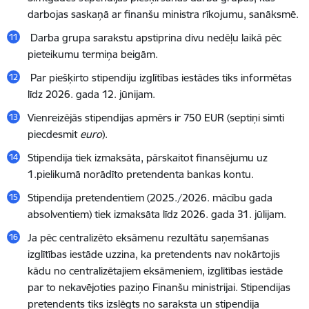
darbojas saskaņā ar finanšu ministra rīkojumu, sanāksmē.
Darba grupa sarakstu apstiprina divu nedēļu laikā pēc
pieteikumu termiņa beigām.
Par piešķirto stipendiju izglītības iestādes tiks informētas
līdz 2026. gada 12. jūnijam.
Vienreizējās stipendijas apmērs ir 750 EUR (septiņi simti
piecdesmit
euro
).
Stipendija tiek izmaksāta, pārskaitot finansējumu uz
1.pielikumā norādīto pretendenta bankas kontu.
Stipendija pretendentiem (2025./2026. mācību gada
absolventiem) tiek izmaksāta līdz 2026. gada 31. jūlijam.
Ja pēc centralizēto eksāmenu rezultātu saņemšanas
izglītības iestāde uzzina, ka pretendents nav nokārtojis
kādu no centralizētajiem eksāmeniem, izglītības iestāde
par to nekavējoties paziņo Finanšu ministrijai. Stipendijas
pretendents tiks izslēgts no saraksta un stipendija