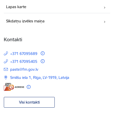
Lapas karte
Sīkdatņu izvēles maiņa
Kontakti
+371 67095689
+371 67095405
E-pasts:
pasts@fm.gov.lv
Smilšu iela 1, Rīga, LV-1919, Latvija
Visi kontakti