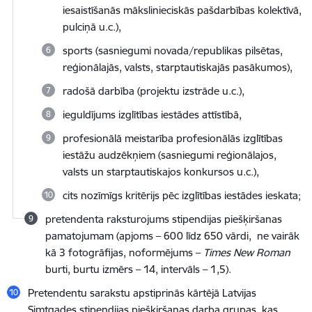
iesaistīšanās mākslinieciskās pašdarbības kolektīvā,
pulciņā u.c.),
sports (sasniegumi novada/republikas pilsētas,
reģionālajās, valsts, starptautiskajās pasākumos),
radošā darbība (projektu izstrāde u.c.),
ieguldījums izglītības iestādes attīstībā,
profesionālā meistarība profesionālās izglītības
iestāžu audzēkņiem (sasniegumi reģionālajos,
valsts un starptautiskajos konkursos u.c.),
cits nozīmīgs kritērijs pēc izglītības iestādes ieskata;
pretendenta raksturojums stipendijas piešķiršanas
pamatojumam (apjoms – 600 līdz 650 vārdi, ne vairāk
kā 3 fotogrāfijas, noformējums –
Times New Roman
burti, burtu izmērs – 14, intervāls – 1,5).
Pretendentu sarakstu apstiprinās kārtējā Latvijas
Simtgades stipendijas piešķiršanas darba grupas, kas