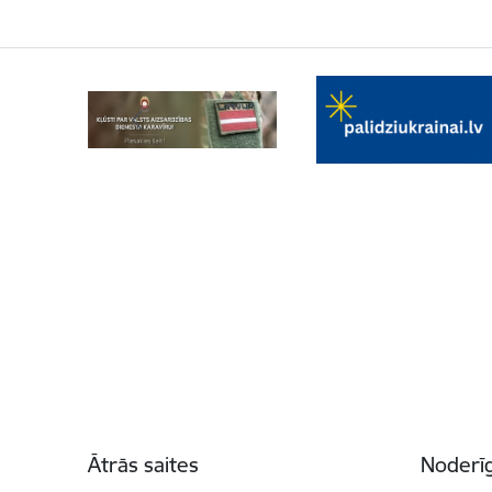
Kājene
Ātrās saites
Noderīg