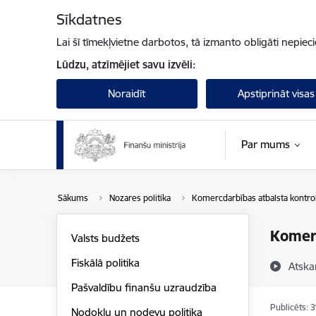
Pāriet uz lapas saturu
Sīkdatnes
Lai šī tīmekļvietne darbotos, tā izmanto obligāti nepiec
Lūdzu, atzīmējiet savu izvēli:
Noraidīt
Apstiprināt visas
Par mums
Sākums
Nozares politika
Komercdarbības atbalsta kontro
Komer
Valsts budžets
Fiskālā politika
Atska
Pašvaldību finanšu uzraudzība
Publicēts: 
Nodokļu un nodevu politika