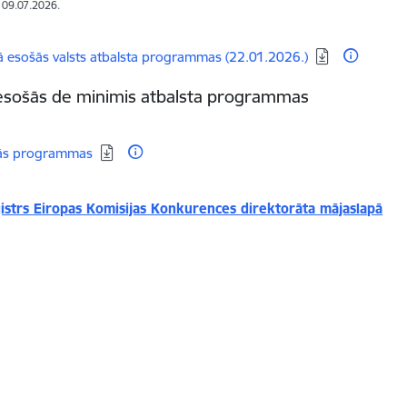
: 09.07.2026.
dēt:
 esošās valsts atbalsta programmas (22.01.2026.)
esošās de minimis atbalsta programmas
dēt:
vās programmas
ģistrs Eiropas Komisijas Konkurences direktorāta mājaslapā