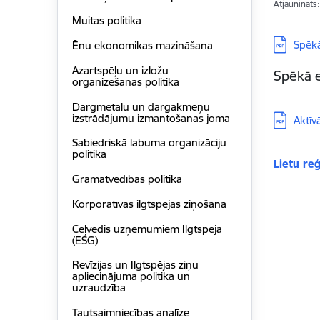
Atjaunināts
Muitas politika
Lejupielā
Spēkā
Ēnu ekonomikas mazināšana
Azartspēļu un izložu
Spēkā 
organizēšanas politika
Dārgmetālu un dārgakmeņu
Lejupielā
izstrādājumu izmantošanas joma
Aktī
Sabiedriskā labuma organizāciju
politika
Lietu re
Grāmatvedības politika
Korporatīvās ilgtspēja​s ziņošana
Ceļvedis uzņēmumiem Ilgtspējā
(ESG)
Revīzijas un Ilgtspējas ziņu
apliecinājuma politika un
uzraudzība
Tautsaimniecības analīze