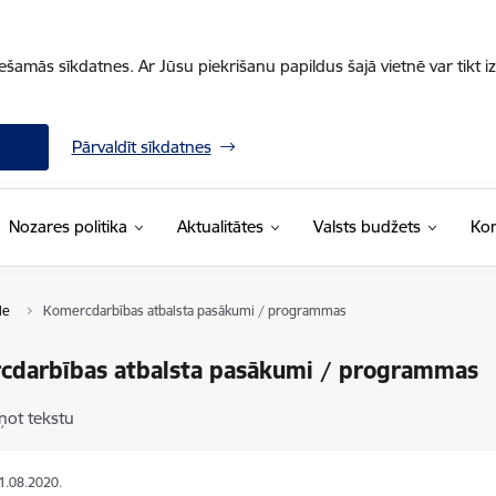
iešamās sīkdatnes. Ar Jūsu piekrišanu papildus šajā vietnē var tikt i
Pārvaldīt sīkdatnes
Nozares politika
Aktualitātes
Valsts budžets
Kon
le
Komercdarbības atbalsta pasākumi / programmas
cdarbības atbalsta pasākumi / programmas
ņot tekstu
31.08.2020.