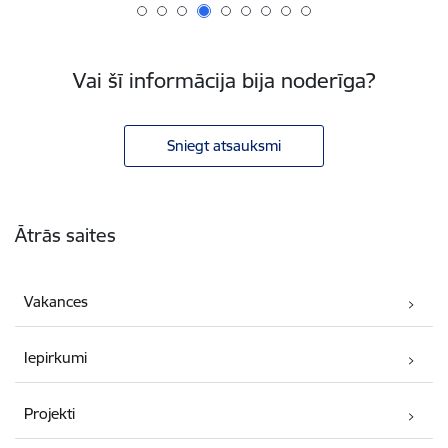
Vai šī informācija bija noderīga?
Sniegt atsauksmi
Kājene
Ātrās saites
Vakances
Iepirkumi
Projekti