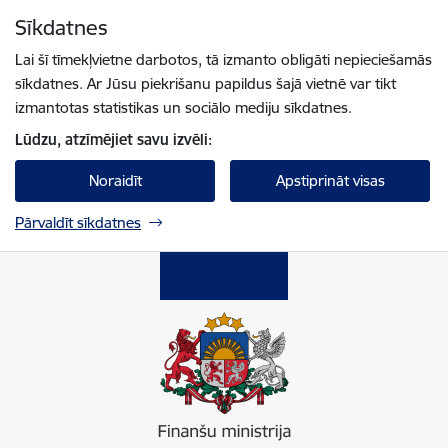
Pāriet uz lapas saturu
Sīkdatnes
Spied
lai meklētu
Enter
Lai šī tīmekļvietne darbotos, tā izmanto obligāti nepieciešamās
sīkdatnes. Ar Jūsu piekrišanu papildus šajā vietnē var tikt
izmantotas statistikas un sociālo mediju sīkdatnes.
Lūdzu, atzīmējiet savu izvēli:
Noraidīt
Apstiprināt visas
Pārvaldīt sīkdatnes
Finanšu ministrija