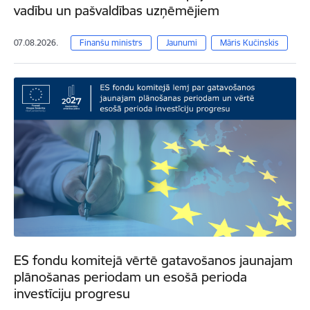
vadību un pašvaldības uzņēmējiem
07.08.2026.
Finanšu ministrs
Jaunumi
Māris Kučinskis
ES fondu komitejā vērtē gatavošanos jaunajam
plānošanas periodam un esošā perioda
investīciju progresu