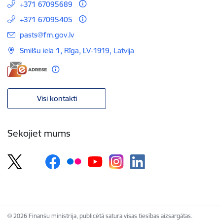
+371 67095689
+371 67095405
E-pasts:
pasts@fm.gov.lv
Smilšu iela 1, Rīga, LV-1919, Latvija
Visi kontakti
Sekojiet mums
© 2026 Finanšu ministrija, publicētā satura visas tiesības aizsargātas.