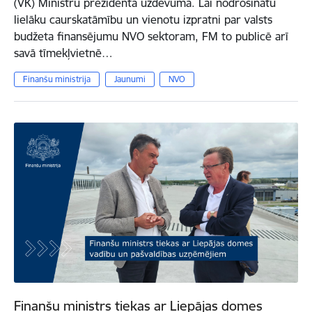
(VK) Ministru prezidenta uzdevumā. Lai nodrošinātu
lielāku caurskatāmību un vienotu izpratni par valsts
budžeta finansējumu NVO sektoram, FM to publicē arī
savā tīmekļvietnē…
Finanšu ministrija
Jaunumi
NVO
Finanšu ministrs tiekas ar Liepājas domes