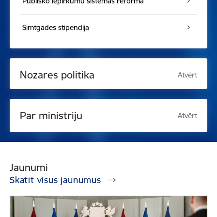
Publisko iepirkumu sistēmas reforma
Simtgades stipendija
Nozares politika
Atvērt
Par ministriju
Atvērt
Jaunumi
Skatīt visus jaunumus