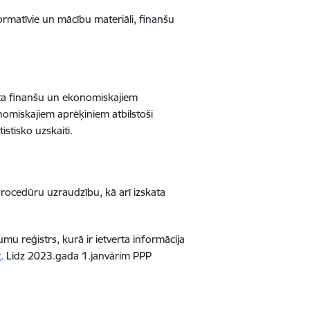
ormatīvie un mācību materiāli, finanšu
ekta finanšu un ekonomiskajiem
omiskajiem aprēķiniem atbilstoši
istisko uzskaiti.
procedūru uzraudzību, kā arī izskata
umu reģistrs, kurā ir ietverta informācija
t
. Līdz 2023.gada 1.janvārim PPP