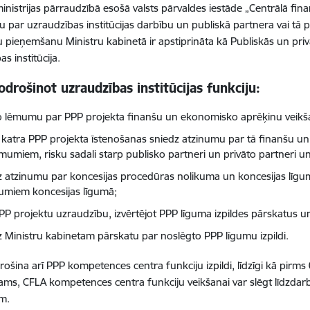
inistrijas pārraudzībā esošā valsts pārvaldes iestāde „Centrālā fin
 par uzraudzības institūcijas darbību un publiskā partnera vai tā p
 pieņemšanu Ministru kabinetā ir apstiprināta kā Publiskās un pri
s institūcija.
drošinot uzraudzības institūcijas funkciju:
to lēmumu par PPP projekta finanšu un ekonomisko aprēķinu veikša
 katra PPP projekta īstenošanas sniedz atzinumu par tā finanšu u
mumiem, risku sadali starp publisko partneri un privāto partneri
z atzinumu par koncesijas procedūras nolikuma un koncesijas līguma
jumiem koncesijas līgumā;
PPP projektu uzraudzību, izvērtējot PPP līguma izpildes pārskatus u
z Ministru kabinetam pārskatu par noslēgto PPP līgumu izpildi.
ošina arī PPP kompetences centra funkciju izpildi, līdzīgi kā pirms
ams, CFLA kompetences centra funkciju veikšanai var slēgt līdzdarb
ām.