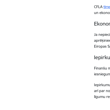
CFLA
tīme
un ekonom
Ekonom
Ja nepiec
aprēķinie
Eiropas S
Iepirk
Finanšu m
iesniegu
Iepirkumu
arī par n
līgumu re