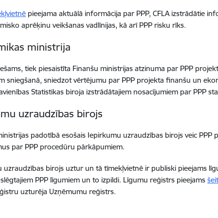
kļvietnē
pieejama aktuālā informācija par PPP, CFLA izstrādātie inf
isko aprēķinu veikšanas vadlīnijas, kā arī PPP risku rīks.
ikas ministrija
iešams, tiek piesaistīta Finanšu ministrijas atzinuma par PPP proj
m sniegšanā, sniedzot vērtējumu par PPP projekta finanšu un ekon
avienības Statistikas biroja izstrādātajiem nosacījumiem par PPP stat
umu uzraudzības birojs
inistrijas padotībā esošais Iepirkumu uzraudzības birojs veic PPP 
mus par PPP procedūru pārkāpumiem.
 uzraudzības birojs uztur un tā tīmekļvietnē ir publiski pieejams līg
oslēgtajiem PPP līgumiem un to izpildi. Līgumu reģistrs pieejams
šei
ģistru uzturēja Uzņēmumu reģistrs.