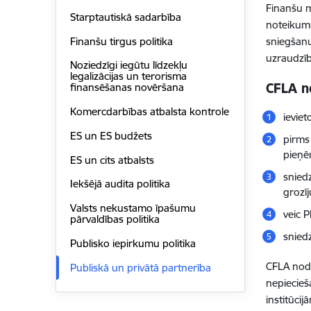
Finanšu m
Starptautiskā sadarbība
noteikumu
Finanšu tirgus politika
sniegšanu
uzraudzība
Noziedzīgi iegūtu līdzekļu
legalizācijas un terorisma
CFLA no
finansēšanas novēršana
Komercdarbības atbalsta kontrole
ievie
ES un ES budžets
pirms
pieņē
ES un cits atbalsts
snied
Iekšējā audita politika
grozī
Valsts nekustamo īpašumu
veic 
pārvaldības politika
snied
Publisko iepirkumu politika
CFLA nodr
Publiskā un privātā partnerība
nepiecieš
institūcij