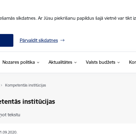
iešamās sīkdatnes. Ar Jūsu piekrišanu papildus šajā vietnē var tikt i
Pārvaldīt sīkdatnes
Nozares politika
Aktualitātes
Valsts budžets
Kon
Kompetentās institūcijas
entās institūcijas
ņot tekstu
01.09.2020.