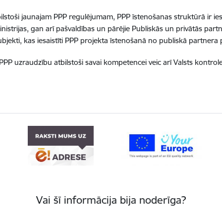
bilstoši jaunajam PPP regulējumam, PPP īstenošanas struktūrā ir ies
nistrijas, gan arī pašvaldības un pārējie Publiskās un privātās par
ubjekti, kas iesaistīti PPP projekta īstenošanā no publiskā partnera
PPP uzraudzību atbilstoši savai kompetencei veic arī Valsts kontrole
Vai šī informācija bija noderīga?