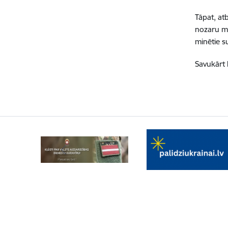
Tāpat, at
nozaru mi
minētie s
Savukārt 