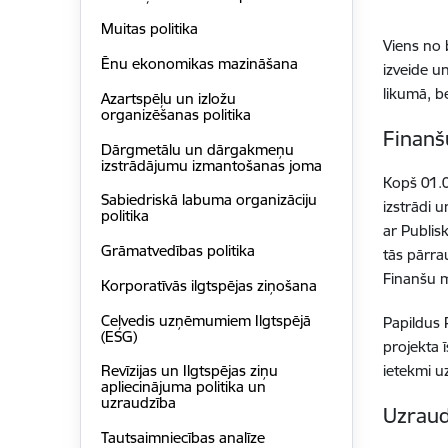
Muitas politika
Viens no 
Ēnu ekonomikas mazināšana
izveide u
likumā, b
Azartspēļu un izložu
organizēšanas politika
Finanš
Dārgmetālu un dārgakmeņu
izstrādājumu izmantošanas joma
Kopš 01.0
Sabiedriskā labuma organizāciju
izstrādi 
politika
ar Publis
Grāmatvedības politika
tās pārra
Finanšu m
Korporatīvās ilgtspēja​s ziņošana
Ceļvedis uzņēmumiem Ilgtspējā
Papildus 
(ESG)
projekta
ietekmi u
Revīzijas un Ilgtspējas ziņu
apliecinājuma politika un
uzraudzība
Uzraud
Tautsaimniecības analīze