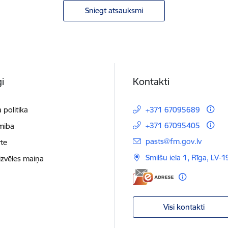
Sniegt atsauksmi
i
Kontakti
 politika
+371 67095689
+371 67095405
mība
E-pasts:
pasts@fm.gov.lv
te
Smilšu iela 1, Rīga, LV-1
izvēles maiņa
Visi kontakti