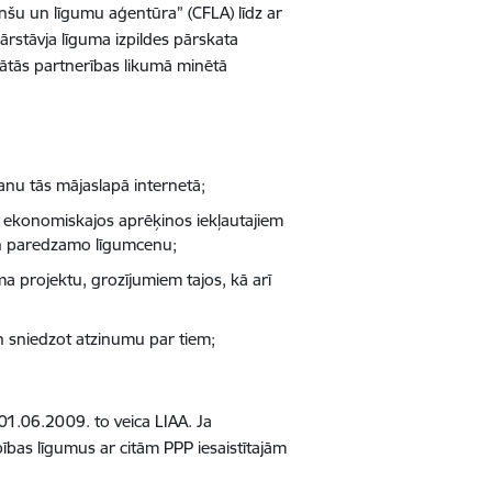
anšu un līgumu aģentūra” (CFLA) līdz ar
ārstāvja līguma izpildes pārskata
vātās partnerības likumā minētā
nu tās mājaslapā internetā;
n ekonomiskajos aprēķinos iekļautajiem
 un paredzamo līgumcenu;
 projektu, grozījumiem tajos, kā arī
n sniedzot atzinumu par tiem;
 01.06.2009. to veica LIAA. Ja
ības līgumus ar citām PPP iesaistītajām