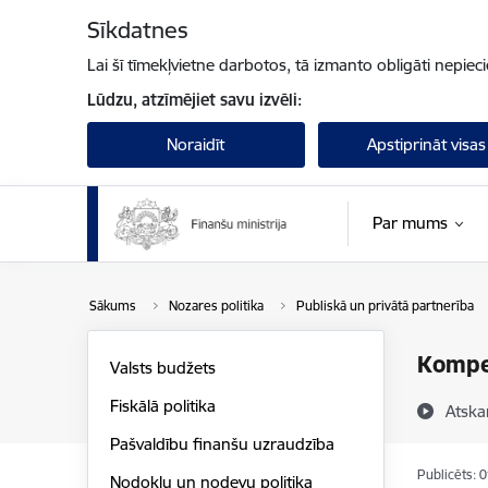
Pāriet uz lapas saturu
Sīkdatnes
Lai šī tīmekļvietne darbotos, tā izmanto obligāti nepiec
Lūdzu, atzīmējiet savu izvēli:
Noraidīt
Apstiprināt visas
Par mums
Sākums
Nozares politika
Publiskā un privātā partnerība
Kompet
Valsts budžets
Fiskālā politika
Atska
Pašvaldību finanšu uzraudzība
Publicēts: 
Nodokļu un nodevu politika