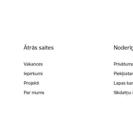
Kājene
Ātrās saites
Noderīg
Vakances
Privātuma
Iepirkumi
Piekļūsta
Projekti
Lapas kar
Par mums
Sīkdatņu 