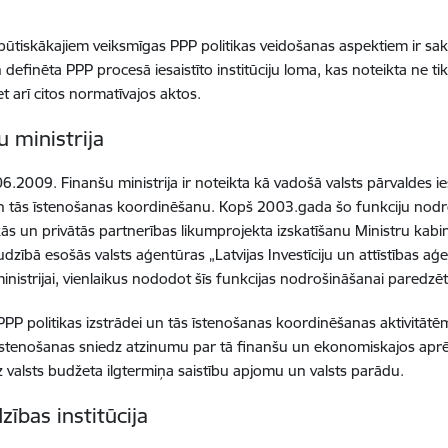
būtiskākajiem veiksmīgas PPP politikas veidošanas aspektiem ir sakā
n definēta PPP procesā iesaistīto institūciju loma, kas noteikta ne ti
et arī citos normatīvajos aktos.
u ministrija
6.2009. Finanšu ministrija ir noteikta kā vadošā valsts pārvaldes ies
un tās īstenošanas koordinēšanu. Kopš 2003.gada šo funkciju nodro
kās un privātās partnerības likumprojekta izskatīšanu Ministru kab
udzībā esošās valsts aģentūras „Latvijas Investīciju un attīstības 
inistrijai, vienlaikus nododot šīs funkcijas nodrošināšanai paredzē
PPP politikas izstrādei un tās īstenošanas koordinēšanas aktivitātē
 īstenošanas sniedz atzinumu par tā finanšu un ekonomiskajos ap
z valsts budžeta ilgtermiņa saistību apjomu un valsts parādu.
zības institūcija