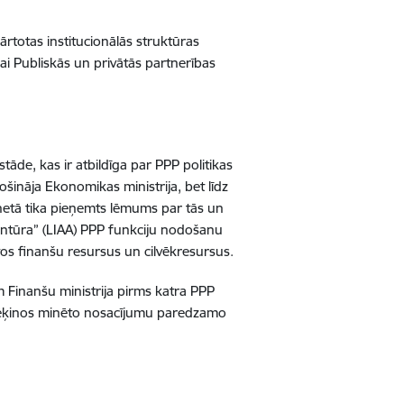
rtotas institucionālās struktūras
kai Publiskās un privātās partnerības
tāde, kas ir atbildīga par PPP politikas
šināja Ekonomikas ministrija, bet līdz
inetā tika pieņemts lēmums par tās un
aģentūra” (LIAA) PPP funkciju nodošanu
tos finanšu resursus un cilvēkresursus.
m Finanšu ministrija pirms katra PPP
rēķinos minēto nosacījumu paredzamo