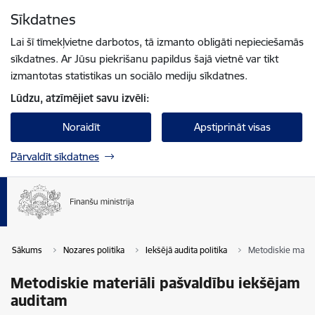
Pāriet uz lapas saturu
Sīkdatnes
Spied
lai meklētu
Enter
Lai šī tīmekļvietne darbotos, tā izmanto obligāti nepieciešamās
sīkdatnes. Ar Jūsu piekrišanu papildus šajā vietnē var tikt
izmantotas statistikas un sociālo mediju sīkdatnes.
Lūdzu, atzīmējiet savu izvēli:
Noraidīt
Apstiprināt visas
Pārvaldīt sīkdatnes
Sākums
Nozares politika
Iekšējā audita politika
Metodiskie mater
Metodiskie materiāli pašvaldību iekšējam
auditam