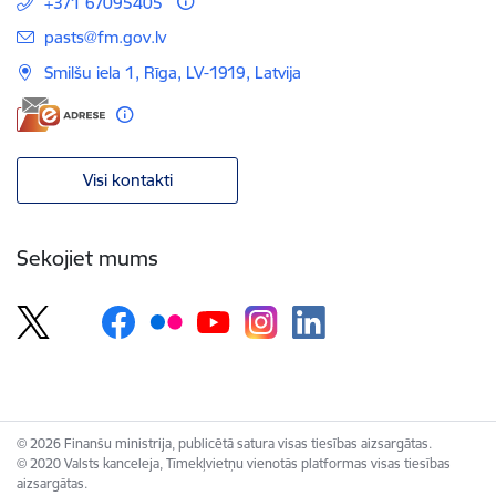
+371 67095405
E-pasts:
pasts@fm.gov.lv
Smilšu iela 1, Rīga, LV-1919, Latvija
Visi kontakti
Sekojiet mums
© 2026 Finanšu ministrija, publicētā satura visas tiesības aizsargātas.
© 2020 Valsts kanceleja, Tīmekļvietņu vienotās platformas visas tiesības
aizsargātas.