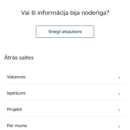
Vai šī informācija bija noderīga?
Sniegt atsauksmi
Kājene
Ātrās saites
Vakances
Iepirkumi
Projekti
Par mums