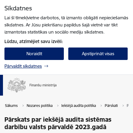
Pāriet uz lapas saturu
Sīkdatnes
Spied
lai meklētu
Enter
Lai šī tīmekļvietne darbotos, tā izmanto obligāti nepieciešamās
sīkdatnes. Ar Jūsu piekrišanu papildus šajā vietnē var tikt
izmantotas statistikas un sociālo mediju sīkdatnes.
Lūdzu, atzīmējiet savu izvēli:
Noraidīt
Apstiprināt visas
Pārvaldīt sīkdatnes
Sākums
Nozares politika
Iekšējā audita politika
Pārskati
Pār
Pārskats par iekšējā audita sistēmas
darbību valsts pārvaldē 2023.gadā