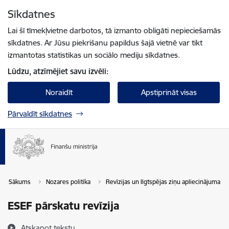
Pāriet uz lapas saturu
Sīkdatnes
Spied
lai meklētu
Enter
Lai šī tīmekļvietne darbotos, tā izmanto obligāti nepieciešamās
sīkdatnes. Ar Jūsu piekrišanu papildus šajā vietnē var tikt
izmantotas statistikas un sociālo mediju sīkdatnes.
Lūdzu, atzīmējiet savu izvēli:
Noraidīt
Apstiprināt visas
Pārvaldīt sīkdatnes
Sākums
Nozares politika
Revīzijas un Ilgtspējas ziņu apliecinājuma po
ESEF pārskatu revīzija
Atskaņot tekstu