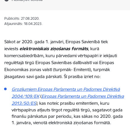
Publicēts: 27.08.2020.
Atjaunināts: 18.04.2023.
Sākot ar 2020. gada 1. janvāri, Eiropas Savienībā tiek
ieviests
elektroniskais ziņošanas formāts
, kurā
komercsabiedrībām, kuru pārvedami vērtspapīri ir iekļauti
regulētajā tirgū Eiropas Savienības dalībvalstī vai Eiropas
Ekonomikas zonas valstī (turpmāk- Emitenti), turpmāk
jāsagatavo savi gada pārskati. Šī prasība izriet no:
G
rozījumiem
Eiropas Parlamenta un Padomes Direktīvā
2004/109/EK
(
Eiropas Parlamenta un Padomes Direktīva
2013/50/ES
)
, kas noteic prasību emitentiem, kuru
vērtspapīrus atļauts tirgot regulētā tirgū, sagatavot gada
finanšu pārskatus par periodu, kas sākas no 2020. gada
1. janvāra, vienotā elektroniskā ziņošanas formātā.