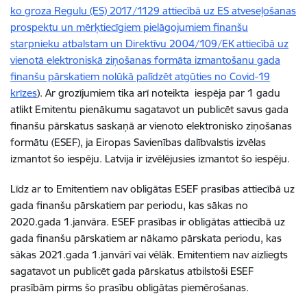
ko groza Regulu (ES) 2017/1129 attiecībā uz ES atveseļošanas
prospektu un mērķtiecīgiem pielāgojumiem finanšu
starpnieku atbalstam un Direktīvu 2004/109/EK attiecībā uz
vienotā elektroniskā ziņošanas formāta izmantošanu gada
finanšu pārskatiem nolūkā palīdzēt atgūties no Covid-19
krīzes
). Ar grozījumiem tika arī noteikta iespēja par 1 gadu
atlikt Emitentu pienākumu sagatavot un publicēt savus gada
finanšu pārskatus saskaņā ar vienoto elektronisko ziņošanas
formātu (ESEF), ja Eiropas Savienības dalībvalstis izvēlas
izmantot šo iespēju. Latvija ir izvēlējusies izmantot šo iespēju.
Līdz ar to Emitentiem nav obligātas ESEF prasības attiecībā uz
gada finanšu pārskatiem par periodu, kas sākas no
2020.gada 1.janvāra
.
ESEF prasības ir obligātas attiecībā uz
gada finanšu pārskatiem ar nākamo pārskata periodu, kas
sākas 2021.gada 1.janvārī vai vēlāk. Emitentiem nav aizliegts
sagatavot un publicēt gada pārskatus atbilstoši ESEF
prasībām pirms šo prasību obligātas piemērošanas.