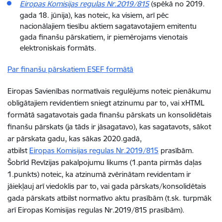
Eiropas
Komisijas regulas Nr.2019/815
(spēkā no 2019.
gada 18. jūnija), kas noteic, ka visiem, arī pēc
nacionālajiem tiesību aktiem sagatavotajiem emitentu
gada finanšu pārskatiem, ir piemērojams vienotais
elektroniskais formāts.
Par finanšu pārskatiem ESEF formātā
Eiropas Savienības normatīvais regulējums noteic pienākumu
obligātajiem revidentiem sniegt atzinumu par to, vai xHTML
formātā sagatavotais gada finanšu pārskats un konsolidētais
finanšu pārskats (ja tāds ir jāsagatavo), kas sagatavots, sākot
ar pārskata gadu, kas sākas 2020.gadā,
atbilst
Eiropas
Komisijas regulas Nr.2019/815
prasībām.
Šobrīd Revīzijas pakalpojumu likums (1.panta pirmās daļas
1.punkts) noteic, ka atzinumā zvērinātam revidentam ir
jāiekļauj arī viedoklis par to, vai gada pārskats/konsolidētais
gada pārskats atbilst normatīvo aktu prasībām (t.sk. turpmāk
arī Eiropas Komisijas regulas Nr.2019/815 prasībām).