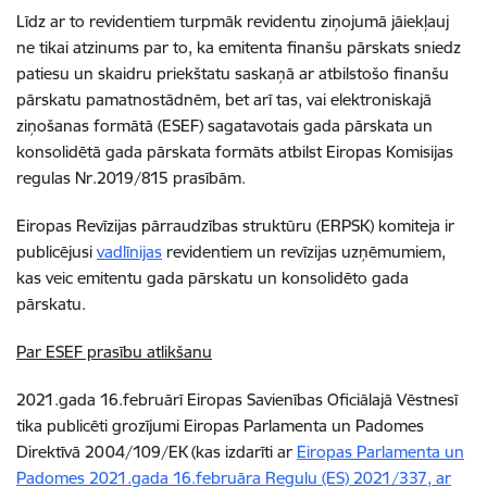
Līdz ar to revidentiem turpmāk revidentu ziņojumā jāiekļauj
ne tikai atzinums par to, ka emitenta finanšu pārskats sniedz
patiesu un skaidru priekštatu saskaņā ar atbilstošo finanšu
pārskatu pamatnostādnēm, bet arī tas, vai elektroniskajā
ziņošanas formātā (ESEF) sagatavotais gada pārskata un
konsolidētā gada pārskata formāts atbilst Eiropas Komisijas
regulas Nr.2019/815 prasībām.
Eiropas Revīzijas pārraudzības struktūru (ERPSK) komiteja ir
publicējusi
vadlīnijas
revidentiem un revīzijas uzņēmumiem,
kas veic emitentu gada pārskatu un konsolidēto gada
pārskatu.
Par ESEF prasību atlikšanu
2021.gada 16.februārī Eiropas Savienības Oficiālajā Vēstnesī
tika publicēti grozījumi Eiropas Parlamenta un Padomes
Direktīvā 2004/109/EK (kas izdarīti ar
Eiropas Parlamenta un
Padomes 2021.gada 16.februāra Regulu (ES) 2021/337, ar