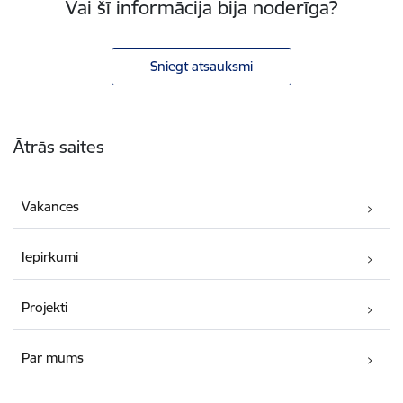
Vai šī informācija bija noderīga?
Sniegt atsauksmi
Kājene
Ātrās saites
Vakances
Iepirkumi
Projekti
Par mums