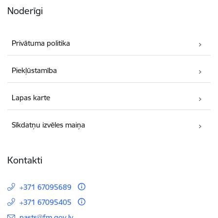
Noderīgi
Privātuma politika
Piekļūstamība
Lapas karte
Sīkdatņu izvēles maiņa
Kontakti
+371 67095689
+371 67095405
E-pasts:
pasts@fm.gov.lv