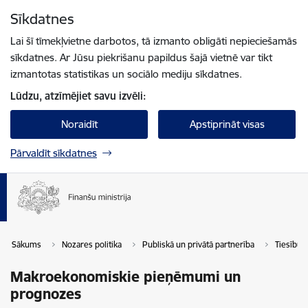
Pāriet uz lapas saturu
Sīkdatnes
Spied
lai meklētu
Enter
Lai šī tīmekļvietne darbotos, tā izmanto obligāti nepieciešamās
sīkdatnes. Ar Jūsu piekrišanu papildus šajā vietnē var tikt
izmantotas statistikas un sociālo mediju sīkdatnes.
Lūdzu, atzīmējiet savu izvēli:
Noraidīt
Apstiprināt visas
Pārvaldīt sīkdatnes
Sākums
Nozares politika
Publiskā un privātā partnerība
Tiesību a
Makroekonomiskie pieņēmumi un
prognozes