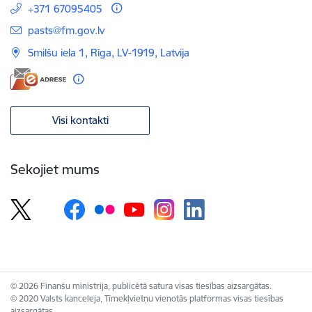
+371 67095405
E-pasts:
pasts@fm.gov.lv
Smilšu iela 1, Rīga, LV-1919, Latvija
Visi kontakti
Sekojiet mums
© 2026 Finanšu ministrija, publicētā satura visas tiesības aizsargātas.
© 2020 Valsts kanceleja, Tīmekļvietņu vienotās platformas visas tiesības
aizsargātas.