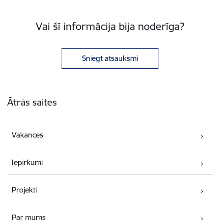
Vai šī informācija bija noderīga?
Sniegt atsauksmi
Kājene
Ātrās saites
Vakances
Iepirkumi
Projekti
Par mums