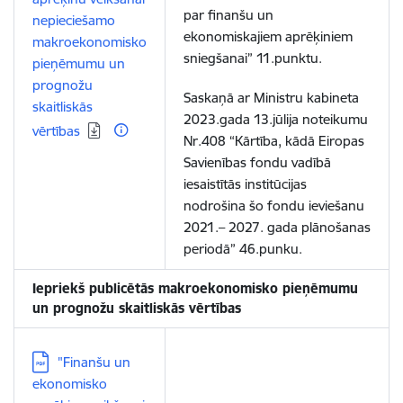
par finanšu un
nepieciešamo
ekonomiskajiem aprēķiniem
makroekonomisko
sniegšanai” 11.punktu.
pieņēmumu un
prognožu
Saskaņā ar Ministru kabineta
skaitliskās
2023.gada 13.jūlija noteikumu
vērtības
Nr.408 “Kārtība, kādā Eiropas
Savienības fondu vadībā
iesaistītās institūcijas
nodrošina šo fondu ieviešanu
2021.– 2027. gada plānošanas
periodā” 46.punku.
Iepriekš publicētās makroekonomisko pieņēmumu
un prognožu skaitliskās vērtības
Lejupielādēt:
"Finanšu un
ekonomisko