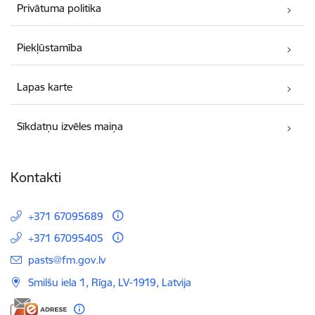
Privātuma politika
Piekļūstamība
Lapas karte
Sīkdatņu izvēles maiņa
Kontakti
+371 67095689
+371 67095405
E-pasts:
pasts@fm.gov.lv
Smilšu iela 1, Rīga, LV-1919, Latvija