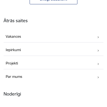
Kājene
Ātrās saites
Vakances
Iepirkumi
Projekti
Par mums
Noderīgi