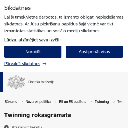
Pāriet uz lapas saturu
Sīkdatnes
Spied
lai meklētu
Enter
Lai šī tīmekļvietne darbotos, tā izmanto obligāti nepieciešamās
sīkdatnes. Ar Jūsu piekrišanu papildus šajā vietnē var tikt
izmantotas statistikas un sociālo mediju sīkdatnes.
Lūdzu, atzīmējiet savu izvēli:
Noraidīt
Apstiprināt visas
Pārvaldīt sīkdatnes
Sākums
Nozares politika
ES un ES budžets
Twinning
Twinni
Twinning rokasgrāmata
Atskaņot tekstu