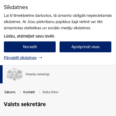
Pāriet uz lapas saturu
Sīkdatnes
Spied
lai meklētu
Enter
Lai šī tīmekļvietne darbotos, tā izmanto obligāti nepieciešamās
sīkdatnes. Ar Jūsu piekrišanu papildus šajā vietnē var tikt
izmantotas statistikas un sociālo mediju sīkdatnes.
Lūdzu, atzīmējiet savu izvēli:
Noraidīt
Apstiprināt visas
Pārvaldīt sīkdatnes
Sākums
Kontakti
Baiba Bāne
Valsts sekretāre