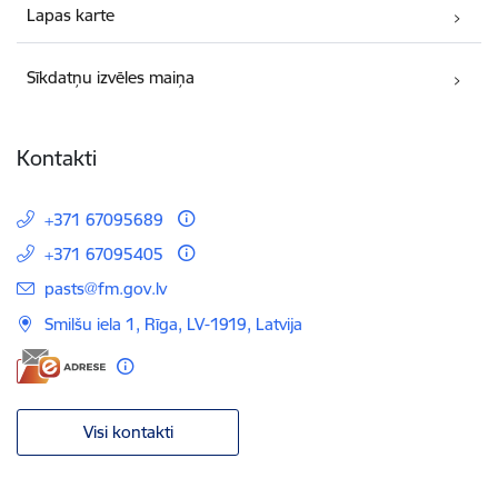
Lapas karte
Sīkdatņu izvēles maiņa
Kontakti
+371 67095689
+371 67095405
E-pasts:
pasts@fm.gov.lv
Smilšu iela 1, Rīga, LV-1919, Latvija
Visi kontakti