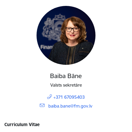
Baiba Bāne
Valsts sekretāre
+371 67095403
E-pasts:
baiba.bane@fm.gov.lv
Curriculum Vitae