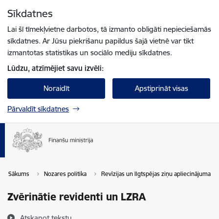
Pāriet uz lapas saturu
Sīkdatnes
Spied
lai meklētu
Enter
Lai šī tīmekļvietne darbotos, tā izmanto obligāti nepieciešamās
sīkdatnes. Ar Jūsu piekrišanu papildus šajā vietnē var tikt
izmantotas statistikas un sociālo mediju sīkdatnes.
Lūdzu, atzīmējiet savu izvēli:
Noraidīt
Apstiprināt visas
Pārvaldīt sīkdatnes
Sākums
Nozares politika
Revīzijas un Ilgtspējas ziņu apliecinājuma po
Zvērinātie revidenti un LZRA
Atskaņot tekstu