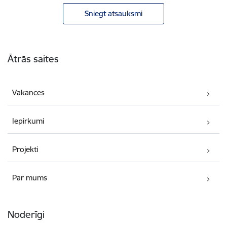
Sniegt atsauksmi
Kājene
Ātrās saites
Vakances
Iepirkumi
Projekti
Par mums
Noderīgi