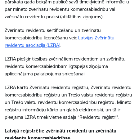
pārskata gada beigām publicē savā tīmekļvietnē informāciju
par minēto zvērinātu revidentu komercsabiedrību vai
zvērinātu revidentu praksi (atklātības ziņojums).
Zvērinātu revidentu sertificēšanu un zvērinātu
komercsabiedrību licencēšanu veic
Latvijas Zvērinātu
revidentu asociācija (LZRA)
.
LZRA piešķir tiesības zvērinātiem revidentiem un zvērinātu
revidentu komercsabiedrībām ilgtspējas ziņojuma
apliecinājuma pakalpojuma sniegšanai.
LZRA kārto Zvērinātu revidentu reģistru, Zvērinātu revidentu
komercsabiedrību reģistru un Trešo valstu revidentu reģistru
un Trešo valstu revidentu komercsabiedrību reģistru. Minēto
reģistru informāciju kārto un glabā elektroniski, un tā ir
pieejama LZRA tīmekļvietnē sadaļā “Revidentu reģistri”.
Latvijā reģistrētie zvērināti revidenti un zvērinātu
revidentu komercsabiedrības
: