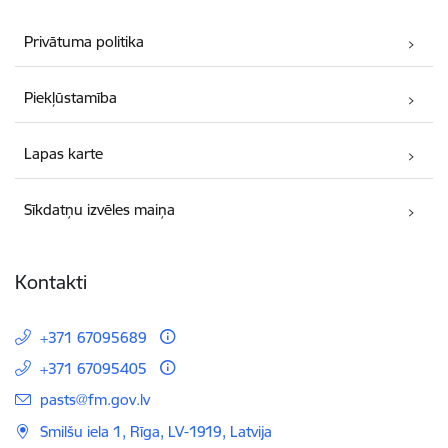
Privātuma politika
Piekļūstamība
Lapas karte
Sīkdatņu izvēles maiņa
Kontakti
+371 67095689
+371 67095405
E-pasts:
pasts@fm.gov.lv
Smilšu iela 1, Rīga, LV-1919, Latvija