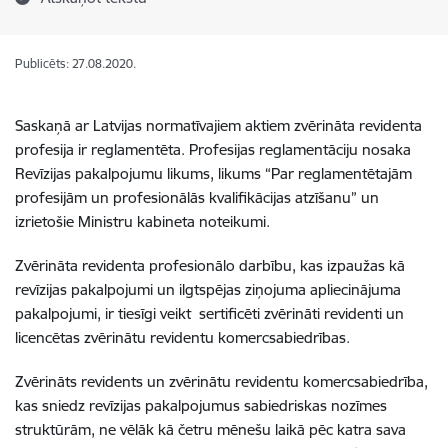
Publicēts: 27.08.2020.
Saskaņā ar Latvijas normatīvajiem aktiem zvērināta revidenta
profesija ir reglamentēta. Profesijas reglamentāciju nosaka
Revīzijas pakalpojumu likums, likums “Par reglamentētajām
profesijām un profesionālās kvalifikācijas atzīšanu” un
izrietošie Ministru kabineta noteikumi.
Zvērināta revidenta profesionālo darbību, kas izpaužas kā
revīzijas pakalpojumi un ilgtspējas ziņojuma apliecinājuma
pakalpojumi, ir tiesīgi veikt sertificēti zvērināti revidenti un
licencētas zvērinātu revidentu komercsabiedrības.
Zvērināts revidents un zvērinātu revidentu komercsabiedrība,
kas sniedz revīzijas pakalpojumus sabiedriskas nozīmes
struktūrām, ne vēlāk kā četru mēnešu laikā pēc katra sava