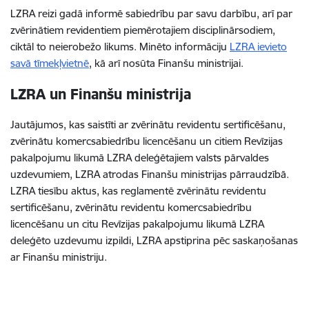
LZRA reizi gadā informē sabiedrību par savu darbību, arī par
zvērinātiem revidentiem piemērotajiem disciplinārsodiem,
ciktāl to neierobežo likums. Minēto informāciju
LZRA ievieto
savā tīmekļvietnē
, kā arī nosūta Finanšu ministrijai.
LZRA un Finanšu ministrija
Jautājumos, kas saistīti ar zvērinātu revidentu sertificēšanu,
zvērinātu komercsabiedrību licencēšanu un citiem Revīzijas
pakalpojumu likumā LZRA deleģētajiem valsts pārvaldes
uzdevumiem, LZRA atrodas Finanšu ministrijas pārraudzībā.
LZRA tiesību aktus, kas reglamentē zvērinātu revidentu
sertificēšanu, zvērinātu revidentu komercsabiedrību
licencēšanu un citu Revīzijas pakalpojumu likumā LZRA
deleģēto uzdevumu izpildi, LZRA apstiprina pēc saskaņošanas
ar Finanšu ministriju.